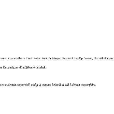
Zsanett személyében./ Pintér Zoltán tanár úr leánya/. Tormási Orsi /Bp. Vasas/, Horváth Alexan
ar Kupa négyes döntőjében érdekeltek.
esett
a kiemelt csoportból, addig új csapata bekerül az NB I kiemelt csoportjába.