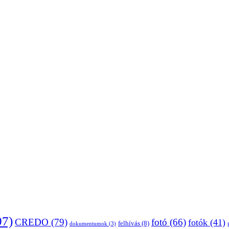
07)
CREDO
(79)
fotó
(66)
fotók
(41)
felhívás
(8)
dokumentumok
(3)