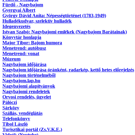
Fürdő - Nagybajom
Gyergyai Albert
György Dávid Anita: Népességtörténet (1783-1949)
Hulladékudvar, szelektív hulladék
Idegenvezetés
Istvan Szabó: Nagybajomi emlékek (Nagybajom Barátainak)
Könyvtár honlapja
Major Tibor: Bajom humora
Menetrend: autóbusz
Menetrend: vonat
Múzeum
Nagybajom időjárása
Nagybajom időjárása óránként, radarkép, kettő hetes előrejelzés
Nagybajom történelméből
Nagybajom.lap.hu
Nagybajomi alapítványok
Nagybajomi rendeletek
Orvosi rendelés, ügyelet
Pálóczi
Sárközy
Szállás, vendéglátás
Telefonkönyv
Tibol László
Turisztikai portál (Zs.V.K.E.)
Videók (Youtube)