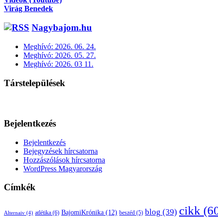
Virág Benedek
Nagybajom.hu
Meghívó: 2026. 06. 24.
Meghívó: 2026. 05. 27.
Meghívó: 2026. 03 11.
Társtelepülések
Bejelentkezés
Bejelentkezés
Bejegyzések hírcsatorna
Hozzászólások hírcsatorna
WordPress Magyarország
Címkék
cikk
(6
blog
(39)
BajomiKrónika
(12)
atlétika
(6)
beszéd
(5)
Alternaiv
(4)