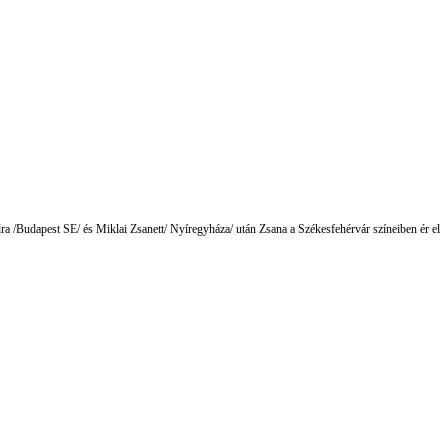
dra /Budapest SE/ és Miklai Zsanett/ Nyíregyháza/ után Zsana a Székesfehérvár színeiben ér el