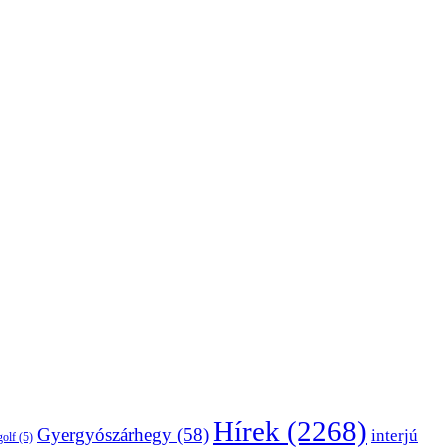
Hírek
(2268)
Gyergyószárhegy
(58)
interjú
golf
(5)