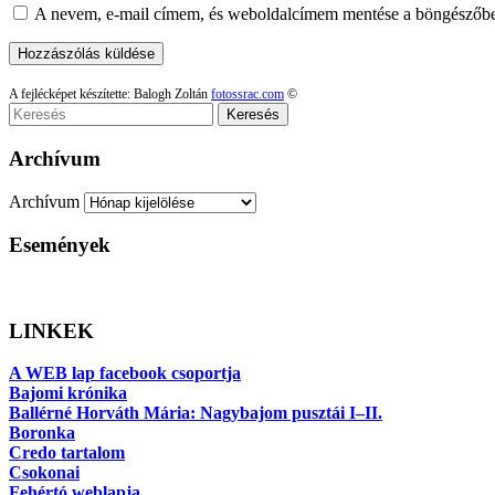
A nevem, e-mail címem, és weboldalcímem mentése a böngészőb
A fejlécképet készítette: Balogh Zoltán
fotossrac.com
©
Keresés
Archívum
Archívum
Események
LINKEK
A WEB lap facebook csoportja
Bajomi krónika
Ballérné Horváth Mária: Nagybajom pusztái I–II.
Boronka
Credo tartalom
Csokonai
Fehértó weblapja