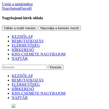
Ugrás a tartalomhoz
NagybajomFigyelő
Nagybajomi hírek oldala
Váltás a mobil menüre
Használja a keresés mezőt
KEZDŐLAP
BEMUTATKOZÁS
ELÉRHETŐSÉG
HÍRKERESŐ
KISS-CSEMETE NAGYBAJOM
NAPTÁR
Keresés
KEZDŐLAP
BEMUTATKOZÁS
ELÉRHETŐSÉG
HÍRKERESŐ
KISS-CSEMETE NAGYBAJOM
NAPTÁR