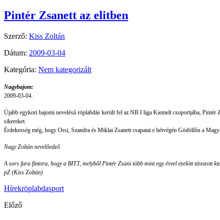
Pintér Zsanett az elitben
Szerző:
Kiss Zoltán
Dátum:
2009-03-04
Kategória:
Nem kategorizált
Nagybajom:
2009-03-04.
Újabb egykori bajomi nevelésű röplabdás került fel az NB I liga Kiemelt csoportjába, Pintér 
sikereket.
Érdekesség még, hogy Orsi, Szandra és Miklai Zsanett csapatai e hétvégén Gödöllőn a Magy
Nagy Zoltán nevelőedző
A sors fura fintora, hogy a BITT, melyből Pintér Zsani több mint egy évvel ezelött távozott ki
pZ (Kiss Zoltán)
Hírek
röplabda
sport
Előző