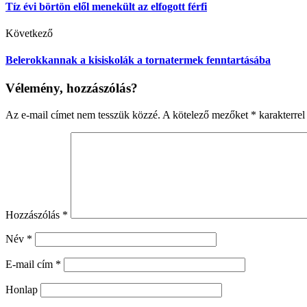
Tíz évi börtön elől menekült az elfogott férfi
Következő
Belerokkannak a kisiskolák a tornatermek fenntartásába
Vélemény, hozzászólás?
Az e-mail címet nem tesszük közzé.
A kötelező mezőket
*
karakterrel 
Hozzászólás
*
Név
*
E-mail cím
*
Honlap