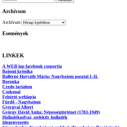
Archívum
Archívum
Események
LINKEK
A WEB lap facebook csoportja
Bajomi krónika
Ballérné Horváth Mária: Nagybajom pusztái I–II.
Boronka
Credo tartalom
Csokonai
Fehértó weblapja
Fürdő - Nagybajom
Gyergyai Albert
György Dávid Anita: Népességtörténet (1783-1949)
Hulladékudvar, szelektív hulladék
Idegenvezetés