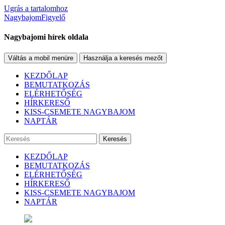
Ugrás a tartalomhoz
NagybajomFigyelő
Nagybajomi hírek oldala
Váltás a mobil menüre
Használja a keresés mezőt
KEZDŐLAP
BEMUTATKOZÁS
ELÉRHETŐSÉG
HÍRKERESŐ
KISS-CSEMETE NAGYBAJOM
NAPTÁR
Keresés
KEZDŐLAP
BEMUTATKOZÁS
ELÉRHETŐSÉG
HÍRKERESŐ
KISS-CSEMETE NAGYBAJOM
NAPTÁR