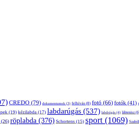
07)
CREDO
(79)
fotó
(66)
fotók
(41)
felhívás
(8)
dokumentumok
(3)
labdarúgás
(537)
épek
(19)
kézilabda
(17)
lábtenisz
(6
labdrúgás
(4)
sport
(1069)
röplabda
(376)
(26)
Schortens
(15)
Szabó