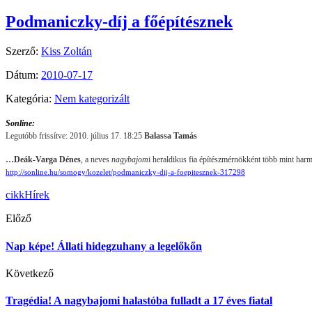
Podmaniczky-díj a főépítésznek
Szerző:
Kiss Zoltán
Dátum:
2010-07-17
Kategória:
Nem kategorizált
Sonline:
Legutóbb frissítve: 2010. július 17. 18:25
Balassa Tamás
…
Deák-Varga Dénes
, a neves
nagybajom
i heraldikus fia építészmérnökként több mint har
http://sonline.hu/somogy/kozelet/podmaniczky-dij-a-foepitesznek-317298
cikk
Hírek
Előző
Nap képe! Állati hidegzuhany a legelőkőn
Következő
Tragédia! A nagybajomi halastóba fulladt a 17 éves fiatal