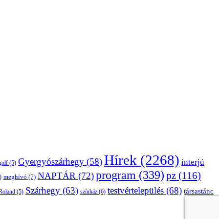
Hírek
(2268)
Gyergyószárhegy
(58)
interjú
golf
(5)
program
(339)
pz
(116)
NAPTÁR
(72)
)
meghívó
(7)
Szárhegy
(63)
testvértelepülés
(68)
társastánc
Roland
(5)
színház
(6)