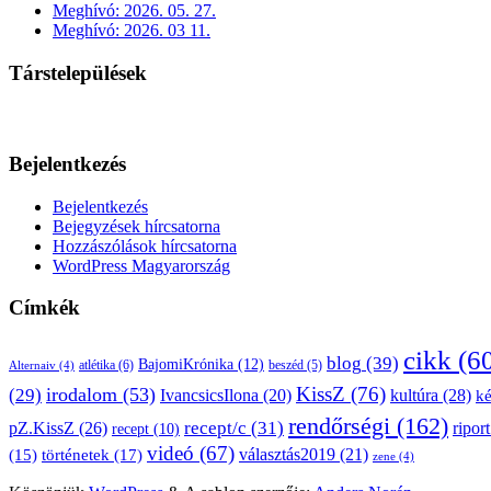
Meghívó: 2026. 05. 27.
Meghívó: 2026. 03 11.
Társtelepülések
Bejelentkezés
Bejelentkezés
Bejegyzések hírcsatorna
Hozzászólások hírcsatorna
WordPress Magyarország
Címkék
cikk
(6
blog
(39)
BajomiKrónika
(12)
atlétika
(6)
beszéd
(5)
Alternaiv
(4)
KissZ
(76)
irodalom
(53)
(29)
kultúra
(28)
IvancsicsIlona
(20)
k
rendőrségi
(162)
pZ.KissZ
(26)
recept/c
(31)
riport
recept
(10)
videó
(67)
választás2019
(21)
(15)
történetek
(17)
zene
(4)