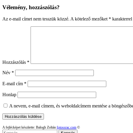
Vélemény, hozzászólás?
Az e-mail címet nem tesszük közzé.
A kötelező mezőket
*
karakterrel 
Hozzászólás
*
Név
*
E-mail cím
*
Honlap
A nevem, e-mail címem, és weboldalcímem mentése a böngészőb
A fejlécképet készítette: Balogh Zoltán
fotossrac.com
©
Keresés