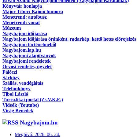
Istvan Szabó: Nagybajomi emlékek (Nagybajom Barátainak)
Könyvtár honlapja
Major Tibor: Bajom humora
Menetrend: autóbusz
Menetrend: vonat
Múzeum
Nagybajom időjárása
Nagybajom időjárása óránként, radarkép, kettő hetes előrejelzés
Nagybajom történelméből
Nagybajom.lap.hu
Nagybajomi alapítványok
Nagybajomi rendeletek
Orvosi rendelés, ügyelet
Pálóczi
Sárközy
Szállás, vendéglátás
Telefonkönyv
Tibol László
Turisztikai portál (Zs.V.K.E.)
Videók (Youtube)
Virág Benedek
Nagybajom.hu
Meghívó: 2026. 06. 24.