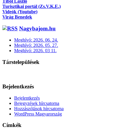
Tibol László
Turisztikai portál (Zs.V.K.E.)
Videók (Youtube)
Virág Benedek
Nagybajom.hu
Meghívó: 2026. 06. 24.
Meghívó: 2026. 05. 27.
Meghívó: 2026. 03 11.
Társtelepülések
Bejelentkezés
Bejelentkezés
Bejegyzések hírcsatorna
Hozzászólások hírcsatorna
WordPress Magyarország
Címkék