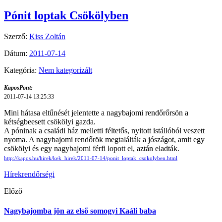
Pónit loptak Csökölyben
Szerző:
Kiss Zoltán
Dátum:
2011-07-14
Kategória:
Nem kategorizált
KaposPont:
2011-07-14 13:25:33
Mini hátasa eltűnését jelentette a nagybajomi rendőrőrsön a
kétségbeesett csökölyi gazda.
A póninak a családi ház melletti féltetős, nyitott istállóból veszett
nyoma. A nagybajomi rendőrök megtalálták a jószágot, amit egy
csökölyi és egy nagybajomi férfi lopott el, aztán eladták.
http://kapos.hu/hirek/kek_hirek/2011-07-14/ponit_loptak_csokolyben.html
Hírek
rendőrségi
Előző
Nagybajomba jön az első somogyi Kaáli baba