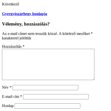
Következő
Gyergyószárhegy honlapja
Vélemény, hozzászólás?
Az e-mail címet nem tesszük közzé.
A kötelező mezőket
*
karakterrel jelöltük
Hozzászólás
*
Név
*
E-mail cím
*
Honlap