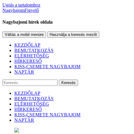
Ugrás a tartalomhoz
NagybajomFigyelő
Nagybajomi hírek oldala
Váltás a mobil menüre
Használja a keresés mezőt
KEZDŐLAP
BEMUTATKOZÁS
ELÉRHETŐSÉG
HÍRKERESŐ
KISS-CSEMETE NAGYBAJOM
NAPTÁR
Keresés
KEZDŐLAP
BEMUTATKOZÁS
ELÉRHETŐSÉG
HÍRKERESŐ
KISS-CSEMETE NAGYBAJOM
NAPTÁR