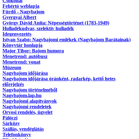
Csokonai
Fehértó weblapja
Fürdő - Nagybajom
Gyergyai Albert
György Dávid Anita: Népességtörténet (1783-1949)
Hulladékudvar, szelektív hulladék
Idegenvezetés
Istvan Szabó: Nagybajomi emlékek (Nagybajom Barátainak)
Könyvtár honlapja
Major Tibor: Bajom humora
Menetrend: autóbusz
Menetrend: vonat
Múzeum
Nagybajom időjárása
Nagybajom időjárása óránként, radarkép, kettő hetes
előrejelzés
Nagybajom történelméből
Nagybajom.lap.hu
Nagybajomi alapítványok
Nagybajomi rendeletek
Orvosi rendelés, ügyelet
Pálóczi
Sárközy
Szállás, vendéglátás
Telefonkönyv