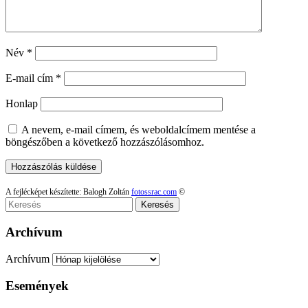
Név
*
E-mail cím
*
Honlap
A nevem, e-mail címem, és weboldalcímem mentése a
böngészőben a következő hozzászólásomhoz.
A fejlécképet készítette: Balogh Zoltán
fotossrac.com
©
Keresés
Archívum
Archívum
Események