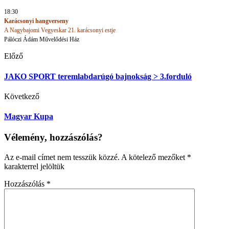
18:30
Karácsonyi hangverseny
A Nagybajomi Vegyeskar 21. karácsonyi estje
Pálóczi Ádám Művelődési Ház
Előző
JAKO SPORT teremlabdarúgó bajnokság > 3.forduló
Következő
Magyar Kupa
Vélemény, hozzászólás?
Az e-mail címet nem tesszük közzé.
A kötelező mezőket
*
karakterrel jelöltük
Hozzászólás
*