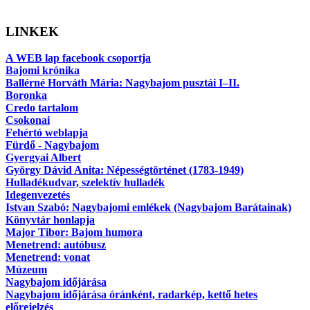
LINKEK
A WEB lap facebook csoportja
Bajomi krónika
Ballérné Horváth Mária: Nagybajom pusztái I–II.
Boronka
Credo tartalom
Csokonai
Fehértó weblapja
Fürdő - Nagybajom
Gyergyai Albert
György Dávid Anita: Népességtörténet (1783-1949)
Hulladékudvar, szelektív hulladék
Idegenvezetés
Istvan Szabó: Nagybajomi emlékek (Nagybajom Barátainak)
Könyvtár honlapja
Major Tibor: Bajom humora
Menetrend: autóbusz
Menetrend: vonat
Múzeum
Nagybajom időjárása
Nagybajom időjárása óránként, radarkép, kettő hetes
előrejelzés