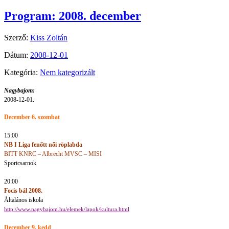
Program: 2008. december
Szerző:
Kiss Zoltán
Dátum:
2008-12-01
Kategória:
Nem kategorizált
Nagybajom:
2008-12-01.
December 6. szombat
15:00
NB I Liga fenőtt női
röplabda
BITT KNRC – Albrecht MVSC – MISI
Sportcsarnok
20:00
Focis bál 2008.
Általános iskola
http://www.nagybajom.hu/elemek/lapok/kultura.html
December 9. kedd