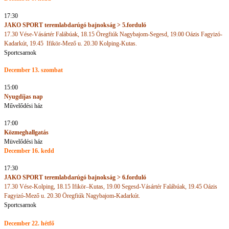
17:30
JAKO SPORT teremlabdarúgó bajnokság > 5.forduló
17.30 Vése-Vásártér Falábúak, 18.15 Öregfiúk Nagybajom-Segesd, 19.00 Oázis Fagyizó-
Kadarkút, 19.45 Ifikör-Mező u. 20.30 Kolping-Kutas.
Sportcsarnok
December 13. szombat
15:00
Nyugdíjas nap
Művelődési ház
17:00
Közmeghallgatás
Müvelődési ház
December 16. kedd
17:30
JAKO SPORT teremlabdarúgó bajnokság > 6.forduló
17.30 Vése-Kolping, 18.15 Ifikör–Kutas, 19.00 Segesd-Vásártér Falábúak, 19.45 Oázis
Fagyizó-Mező u. 20.30 Öregfiúk Nagybajom-Kadarkút.
Sportcsarnok
December 22. hétfő