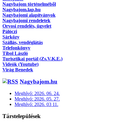
Nagybajom történelméből
Nagybajom.lap.hu
Nagybajomi alapítványok
Nagybajomi rendeletek
Orvosi rendelés, ügyelet
Pálóczi
Sárközy
Szállás, vendéglátás
Telefonkönyv
Tibol László
Turisztikai portál (Zs.V.K.E.)
Videók (Youtube)
Virág Benedek
Nagybajom.hu
Meghívó: 2026. 06. 24.
Meghívó: 2026. 05. 27.
Meghívó: 2026. 03 11.
Társtelepülések