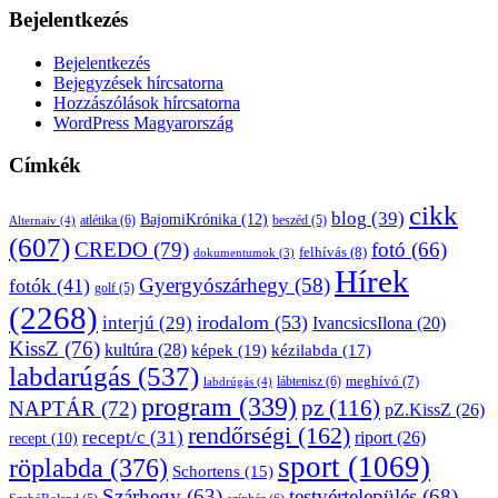
Bejelentkezés
Bejelentkezés
Bejegyzések hírcsatorna
Hozzászólások hírcsatorna
WordPress Magyarország
Címkék
cikk
blog
(39)
BajomiKrónika
(12)
atlétika
(6)
beszéd
(5)
Alternaiv
(4)
(607)
CREDO
(79)
fotó
(66)
felhívás
(8)
dokumentumok
(3)
Hírek
Gyergyószárhegy
(58)
fotók
(41)
golf
(5)
(2268)
irodalom
(53)
interjú
(29)
IvancsicsIlona
(20)
KissZ
(76)
kultúra
(28)
képek
(19)
kézilabda
(17)
labdarúgás
(537)
lábtenisz
(6)
meghívó
(7)
labdrúgás
(4)
program
(339)
pz
(116)
NAPTÁR
(72)
pZ.KissZ
(26)
rendőrségi
(162)
recept/c
(31)
riport
(26)
recept
(10)
sport
(1069)
röplabda
(376)
Schortens
(15)
Szárhegy
(63)
testvértelepülés
(68)