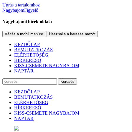
Ugrás a tartalomhoz
NagybajomFigyelő
Nagybajomi hírek oldala
Váltás a mobil menüre
Használja a keresés mezőt
KEZDŐLAP
BEMUTATKOZÁS
ELÉRHETŐSÉG
HÍRKERESŐ
KISS-CSEMETE NAGYBAJOM
NAPTÁR
Keresés
KEZDŐLAP
BEMUTATKOZÁS
ELÉRHETŐSÉG
HÍRKERESŐ
KISS-CSEMETE NAGYBAJOM
NAPTÁR