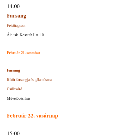
14:00
Farsang
Felsőtagozat
Ált. isk. Kossuth L u. 10
Február 21. szombat
Farsang
Ifikör farsangja és gálaműsora
Csillaxóró
Művelődési ház
Február 22. vasárnap
15:00