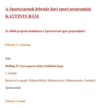
A Sportcsarnok február havi sport programjai
KATTINTS RÁM
Az alábbi program tartalmazza a Sportcsarnok egyes programjait is
Február 1. vasárnap
9:00
Holding IV. korcsoportos leány kézilabda kupa
2. forduló
Résztvevő csapatok: Balatonföldvár, Balatonszárszó, Balatonszemes, Kadarkút,
Sportcsarnok
Február 3. kedd