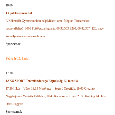
19:00
13. jótékonysági bál
A Kékmadár Gyermekotthon bálja
Műsor, zene: Magton Tánczenekar,
vacsora
Belépő: 3000 Ft/fő
Asztalfoglalás: 06 30/553-9290; 06 82/357- 126, vagy
személyesen a gyermekotthonban
Sportcsrnok
Február 10. kedd
17:30
JAKO SPORT Teremlabdarúgó Bajnokság 12. forduló
17:30 Ifikör – Vése, 18:15 Mező utca – Segesd Öregfiúk, 19:00 Öregfiúk
Nagybajom – Vásártér Falábúak, 19:45 Kadarkút – Kutas, 20:30 Kolping Iskola –
Oázis Fagyizó.
Sportcsarnok