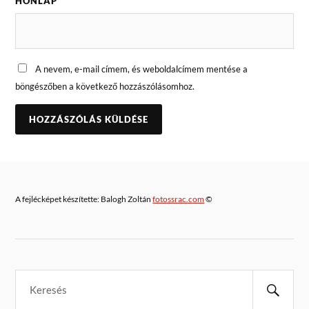
HONLAP
A nevem, e-mail címem, és weboldalcímem mentése a
böngészőben a következő hozzászólásomhoz.
A fejlécképet készítette: Balogh Zoltán
fotossrac.com
©