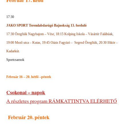
17:30
JAKO SPORT Teremlabdarúgó Bajnokság 13. forduló
17:30 Öregfiúk Nagybajom – Vése, 18:15 Kolping Iskola – Vásártér Falábúak,
19:00 Mező utca – Kutas, 19:45 Oázis Fagyizó –
Segesd Öregfiúk, 20:30 Ifikör –
Kadarkút.
Sportcsarnok
Február 16 – 20. hétfő –péntek
Csokonai – napok
A részletes program RÁMKATTINTVA ELÉRHETŐ
Február 20. péntek