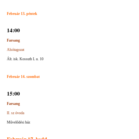
Február 13. péntek
14:00
Farsang
Alsótagozat
Ált. isk. Kossuth L u. 10
Február 14. szombat
15:00
Farsang
II. sz óvoda
Művelődési ház
Február 17. kedd