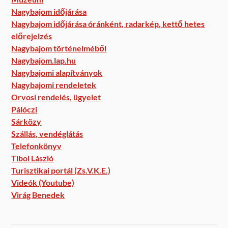
Nagybajom időjárása
Nagybajom időjárása óránként, radarkép, kettő hetes
előrejelzés
Nagybajom történelméből
Nagybajom.lap.hu
Nagybajomi alapítványok
Nagybajomi rendeletek
Orvosi rendelés, ügyelet
Pálóczi
Sárközy
Szállás, vendéglátás
Telefonkönyv
Tibol László
Turisztikai portál (Zs.V.K.E.)
Videók (Youtube)
Virág Benedek