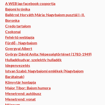
A WEB lap facebook csoportja
Bajomi krónika
Ballérné Horváth Mária: Nagybajom pusztái I–II.
Boronka
Credo tartalom
Csokonai
Fehértó weblapja
Fürdő - Nagybajom
Gyergyai Albert
György Dávid Anita: Népességtörténet (1783-1949)
Hulladékudvar, szelektív hulladék
Idegenvezetés
Istvan Szabó: Nagybajomi emlékek (Nagybajom
Barátainak)
Könyvtár honlapja
Major Tibor: Bajom humora
Menetrend: autóbusz
Menetrend: vonat
Múzeum