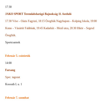
17:30
JAKO SPORT Teremlabdarúgó Bajnokság 11. forduló
17:30 Vése – Oázis Fagyizó, 18:15 Öregfiúk Nagybajom – Kolping Iskola, 19:00
Kutas – Vásártér Falábúak, 19:45 Kadarkút – Mező utca, 20:30 Ifikör – Segesd
Öregfiúk.
Sportcsarnok
Február 5. csütörtök
14:00
Farsang
Spec. tagozat
Kossuth L u. 1
Február 7. szombat