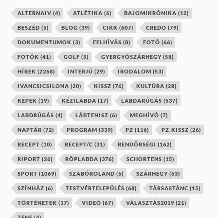
ALTERNAIV
(4)
ATLÉTIKA
(6)
BAJOMIKRÓNIKA
(12)
BESZÉD
(5)
BLOG
(39)
CIKK
(607)
CREDO
(79)
DOKUMENTUMOK
(3)
FELHÍVÁS
(8)
FOTÓ
(66)
FOTÓK
(41)
GOLF
(5)
GYERGYÓSZÁRHEGY
(58)
HÍREK
(2268)
INTERJÚ
(29)
IRODALOM
(53)
IVANCSICSILONA
(20)
KISSZ
(76)
KULTÚRA
(28)
KÉPEK
(19)
KÉZILABDA
(17)
LABDARÚGÁS
(537)
LABDRÚGÁS
(4)
LÁBTENISZ
(6)
MEGHÍVÓ
(7)
NAPTÁR
(72)
PROGRAM
(339)
PZ
(116)
PZ.KISSZ
(26)
RECEPT
(10)
RECEPT/C
(31)
RENDŐRSÉGI
(162)
RIPORT
(26)
RÖPLABDA
(376)
SCHORTENS
(15)
SPORT
(1069)
SZABÓROLAND
(5)
SZÁRHEGY
(63)
SZÍNHÁZ
(6)
TESTVÉRTELEPÜLÉS
(68)
TÁRSASTÁNC
(15)
TÖRTÉNETEK
(17)
VIDEÓ
(67)
VÁLASZTÁS2019
(21)
ZENE
(4)