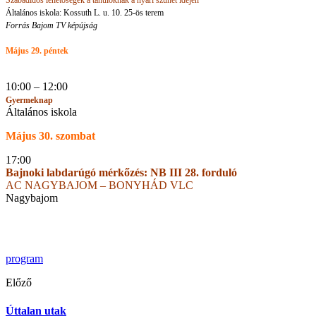
Szabadidős lehetőségek a tanulóknak a nyári szünet idején
Általános iskola: Kossuth L. u. 10. 25-ös terem
Forrás Bajom TV képújság
Május 29. péntek
10:00 – 12:00
Gyermeknap
Általános iskola
Május 30. szombat
17:00
Bajnoki labdarúgó mérkőzés: NB III 28. forduló
AC NAGYBAJOM – BONYHÁD VLC
Nagybajom
program
Előző
Úttalan utak