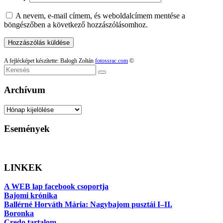
A nevem, e-mail címem, és weboldalcímem mentése a
böngészőben a következő hozzászólásomhoz.
A fejlécképet készítette: Balogh Zoltán
fotossrac.com
©
Keresés
Archívum
Archívum
Események
LINKEK
A WEB lap facebook csoportja
Bajomi krónika
Ballérné Horváth Mária: Nagybajom pusztái I–II.
Boronka
Credo tartalom