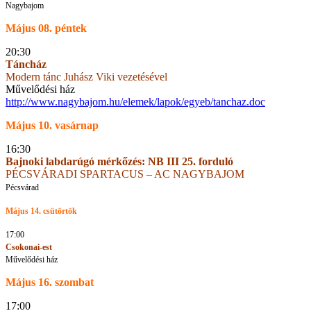
Nagybajom
Május 08. péntek
20:30
Táncház
Modern tánc Juhász Viki vezetésével
Művelődési ház
http://www.nagybajom.hu/elemek/lapok/egyeb/tanchaz.doc
Május 10. vasárnap
16:30
Bajnoki labdarúgó mérkőzés: NB III 25. forduló
PÉCSVÁRADI SPARTACUS – AC NAGYBAJOM
Pécsvárad
Május 14. csütörtök
17:00
Csokonai-est
Művelődési ház
Május 16. szombat
17:00