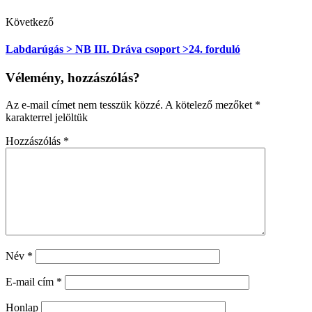
Következő
Labdarúgás > NB III. Dráva csoport >24. forduló
Vélemény, hozzászólás?
Az e-mail címet nem tesszük közzé.
A kötelező mezőket
*
karakterrel jelöltük
Hozzászólás
*
Név
*
E-mail cím
*
Honlap