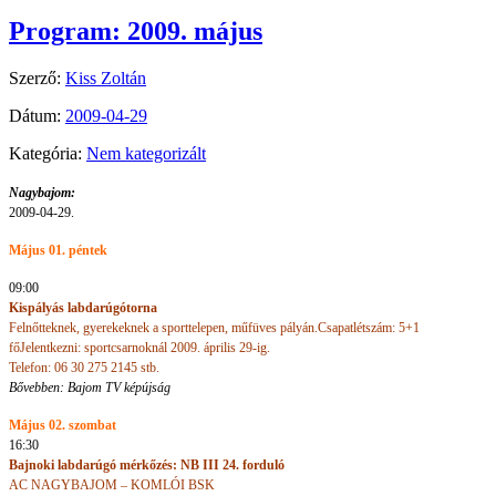
Program: 2009. május
Szerző:
Kiss Zoltán
Dátum:
2009-04-29
Kategória:
Nem kategorizált
Nagybajom:
2009-04-29.
Május 01. péntek
09:00
Kispályás labdarúgótorna
Felnőtteknek, gyerekeknek a sporttelepen, műfüves pályán.
Csapatlétszám: 5+1
fő
Jelentkezni: sportcsarnoknál 2009. április 29-ig.
Telefon: 06 30 275 2145 stb.
Bővebben: Bajom TV képújság
Május 02. szombat
16:30
Bajnoki labdarúgó mérkőzés: NB III 24. forduló
AC NAGYBAJOM – KOMLÓI BSK