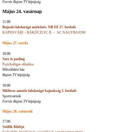
Forrás Bajom TV képújság
Május 24. vasárnap
11:00
Bajnoki labdarúgó mérkőzés: NB III 27. forduló
KAPOSVÁRI – RÁKÓCZI FC II. –
AC NAGYBAJOM
Május 27. szerda
18:00
Szex és puding
Pszichológus előadása
Művelődési ház
Bajom TV képújság
18:00
Műfüves amatőr labdarúgó bajnokság
5. forduló
Sportcsarnok
Forrás Bajom TV képújság
Május 28. csütörtök
17:00
Szülők Klubja