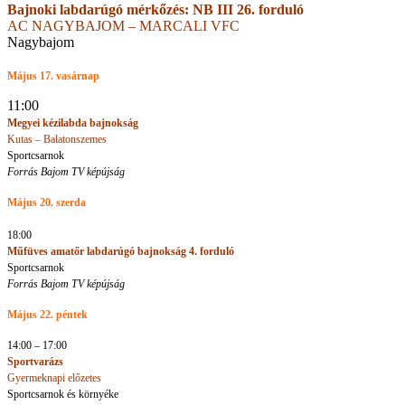
Bajnoki labdarúgó mérkőzés: NB III 26. forduló
AC NAGYBAJOM – MARCALI VFC
Nagybajom
Május 17. vasárnap
11:00
Megyei kézilabda bajnokság
Kutas – Balatonszemes
Sportcsarnok
Forrás Bajom TV képújság
Május 20. szerda
18:00
Műfüves amatőr labdarúgó bajnokság
4. forduló
Sportcsarnok
Forrás Bajom TV képújság
Május 22. péntek
14:00 – 17:00
Sportvarázs
Gyermeknapi előzetes
Sportcsarnok és környéke