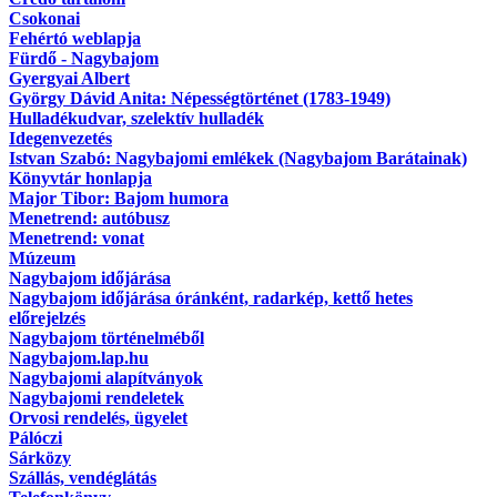
Csokonai
Fehértó weblapja
Fürdő - Nagybajom
Gyergyai Albert
György Dávid Anita: Népességtörténet (1783-1949)
Hulladékudvar, szelektív hulladék
Idegenvezetés
Istvan Szabó: Nagybajomi emlékek (Nagybajom Barátainak)
Könyvtár honlapja
Major Tibor: Bajom humora
Menetrend: autóbusz
Menetrend: vonat
Múzeum
Nagybajom időjárása
Nagybajom időjárása óránként, radarkép, kettő hetes
előrejelzés
Nagybajom történelméből
Nagybajom.lap.hu
Nagybajomi alapítványok
Nagybajomi rendeletek
Orvosi rendelés, ügyelet
Pálóczi
Sárközy
Szállás, vendéglátás