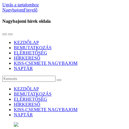
Ugrás a tartalomhoz
NagybajomFigyelő
Nagybajomi hírek oldala
Váltás
Használja
a
a
KEZDŐLAP
mobil
keresés
BEMUTATKOZÁS
menüre
mezőt
ELÉRHETŐSÉG
HÍRKERESŐ
KISS-CSEMETE NAGYBAJOM
NAPTÁR
Keresés
KEZDŐLAP
BEMUTATKOZÁS
ELÉRHETŐSÉG
HÍRKERESŐ
KISS-CSEMETE NAGYBAJOM
NAPTÁR