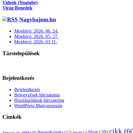
Videók (Youtube)
Virág Benedek
Nagybajom.hu
Meghívó: 2026. 06. 24.
Meghívó: 2026. 05. 27.
Meghívó: 2026. 03 11.
Társtelepülések
Bejelentkezés
Bejelentkezés
Bejegyzések hírcsatorna
Hozzászólások hírcsatorna
WordPress Magyarország
Címkék
cikk
(6
blog
(39)
BajomiKrónika
(12)
atlétika
(6)
beszéd
(5)
Alternaiv
(4)