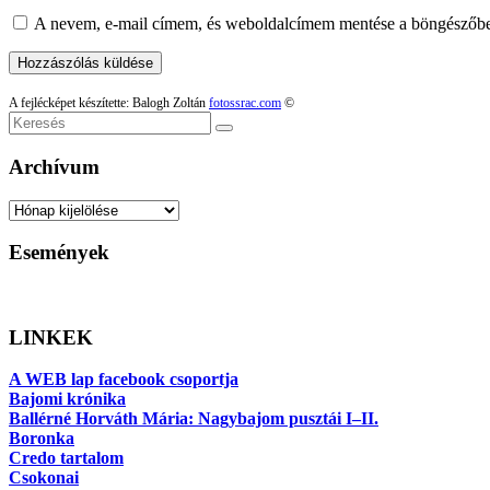
A nevem, e-mail címem, és weboldalcímem mentése a böngészőb
A fejlécképet készítette: Balogh Zoltán
fotossrac.com
©
Keresés
Archívum
Archívum
Események
LINKEK
A WEB lap facebook csoportja
Bajomi krónika
Ballérné Horváth Mária: Nagybajom pusztái I–II.
Boronka
Credo tartalom
Csokonai