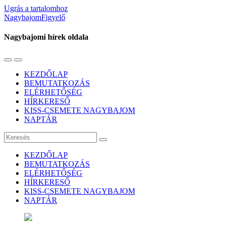
Ugrás a tartalomhoz
NagybajomFigyelő
Nagybajomi hírek oldala
Váltás
Használja
a
a
KEZDŐLAP
mobil
keresés
BEMUTATKOZÁS
menüre
mezőt
ELÉRHETŐSÉG
HÍRKERESŐ
KISS-CSEMETE NAGYBAJOM
NAPTÁR
Keresés
KEZDŐLAP
BEMUTATKOZÁS
ELÉRHETŐSÉG
HÍRKERESŐ
KISS-CSEMETE NAGYBAJOM
NAPTÁR