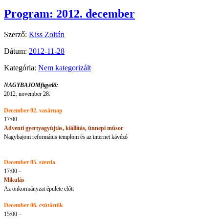
Program: 2012. december
Szerző:
Kiss Zoltán
Dátum:
2012-11-28
Kategória:
Nem kategorizált
NAGYBAJOMfigyelő:
2012. november 28.
December 02. vasárnap
17:00 –
Adventi gyertyagyújtás, kiállítás, ünnepi műsor
Nagybajom református templom és az internet kávézó
December 05. szerda
17:00 –
Mikulás
Az önkormányzat épülete előtt
December 06. csütörtök
15:00 –