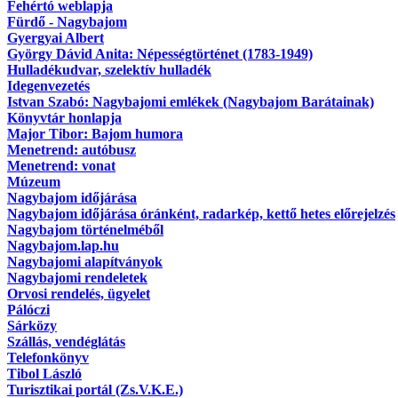
Fehértó weblapja
Fürdő - Nagybajom
Gyergyai Albert
György Dávid Anita: Népességtörténet (1783-1949)
Hulladékudvar, szelektív hulladék
Idegenvezetés
Istvan Szabó: Nagybajomi emlékek (Nagybajom Barátainak)
Könyvtár honlapja
Major Tibor: Bajom humora
Menetrend: autóbusz
Menetrend: vonat
Múzeum
Nagybajom időjárása
Nagybajom időjárása óránként, radarkép, kettő hetes előrejelzés
Nagybajom történelméből
Nagybajom.lap.hu
Nagybajomi alapítványok
Nagybajomi rendeletek
Orvosi rendelés, ügyelet
Pálóczi
Sárközy
Szállás, vendéglátás
Telefonkönyv
Tibol László
Turisztikai portál (Zs.V.K.E.)