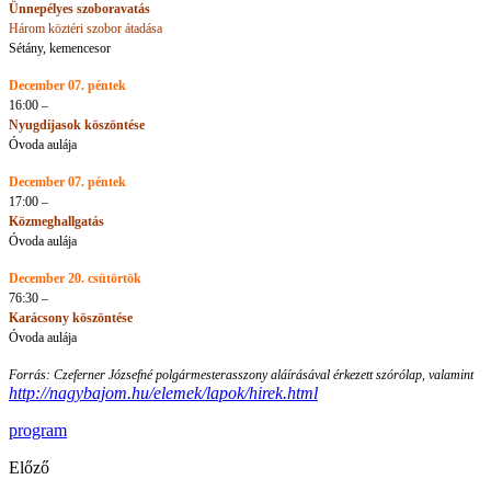
Ünnepélyes szoboravatás
Három köztéri szobor átadása
Sétány, kemencesor
December 07. péntek
16:00 –
Nyugdíjasok köszöntése
Óvoda aulája
December 07. péntek
17:00 –
Közmeghallgatás
Óvoda aulája
December 20. csütörtök
76:30 –
Karácsony köszöntése
Óvoda aulája
Forrás: Czeferner Józsefné polgármesterasszony aláírásával érkezett szórólap, valamint
http://nagybajom.hu/elemek/lapok/hirek.html
program
Előző