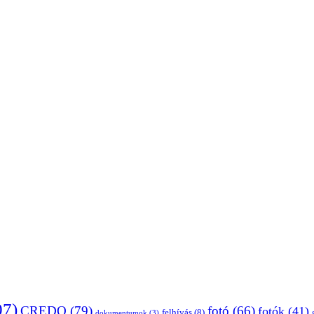
07)
CREDO
(79)
fotó
(66)
fotók
(41)
felhívás
(8)
dokumentumok
(3)