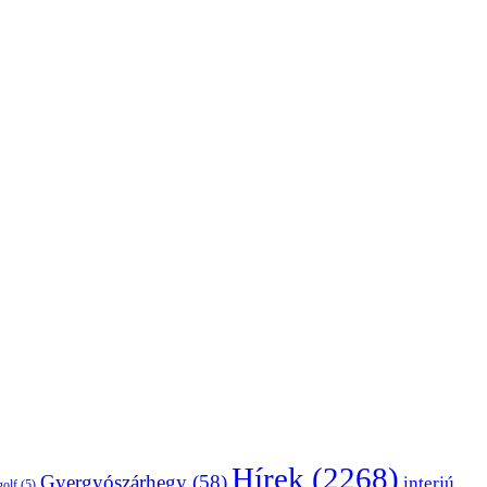
Hírek
(2268)
Gyergyószárhegy
(58)
interjú
golf
(5)