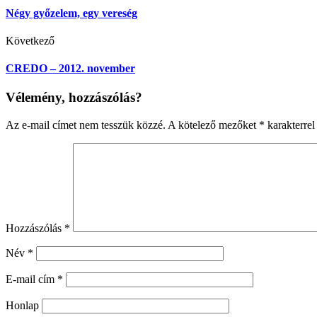
Négy győzelem, egy vereség
Következő
CREDO – 2012. november
Vélemény, hozzászólás?
Az e-mail címet nem tesszük közzé.
A kötelező mezőket
*
karakterrel 
Hozzászólás
*
Név
*
E-mail cím
*
Honlap