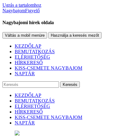
Ugrás a tartalomhoz
NagybajomFigyelő
Nagybajomi hírek oldala
Váltás a mobil menüre
Használja a keresés mezőt
KEZDŐLAP
BEMUTATKOZÁS
ELÉRHETŐSÉG
HÍRKERESŐ
KISS-CSEMETE NAGYBAJOM
NAPTÁR
Keresés
KEZDŐLAP
BEMUTATKOZÁS
ELÉRHETŐSÉG
HÍRKERESŐ
KISS-CSEMETE NAGYBAJOM
NAPTÁR