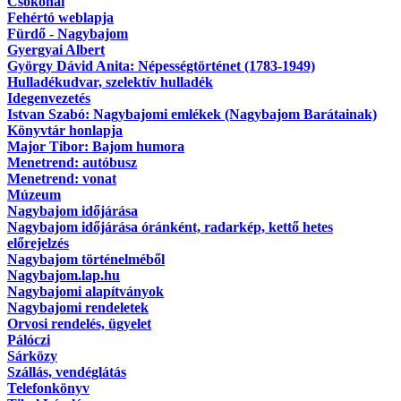
Csokonai
Fehértó weblapja
Fürdő - Nagybajom
Gyergyai Albert
György Dávid Anita: Népességtörténet (1783-1949)
Hulladékudvar, szelektív hulladék
Idegenvezetés
Istvan Szabó: Nagybajomi emlékek (Nagybajom Barátainak)
Könyvtár honlapja
Major Tibor: Bajom humora
Menetrend: autóbusz
Menetrend: vonat
Múzeum
Nagybajom időjárása
Nagybajom időjárása óránként, radarkép, kettő hetes
előrejelzés
Nagybajom történelméből
Nagybajom.lap.hu
Nagybajomi alapítványok
Nagybajomi rendeletek
Orvosi rendelés, ügyelet
Pálóczi
Sárközy
Szállás, vendéglátás
Telefonkönyv