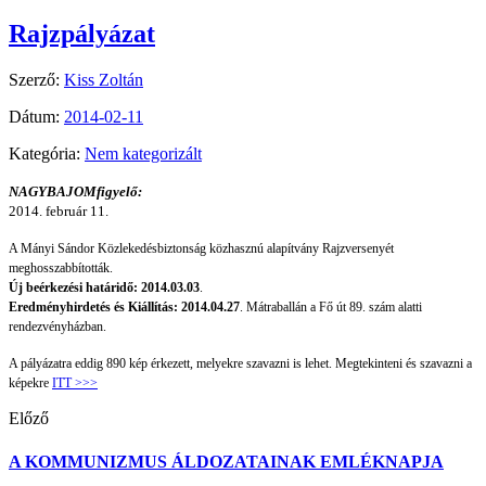
Rajzpályázat
Szerző:
Kiss Zoltán
Dátum:
2014-02-11
Kategória:
Nem kategorizált
NAGYBAJOMfigyelő:
2014. február 11.
A Mányi Sándor Közlekedésbiztonság közhasznú alapítvány Rajzversenyét
meghosszabbították.
Új beérkezési határidő: 2014.03.03
.
Eredményhirdetés és Kiállítás: 2014.04.27
. Mátraballán a Fő út 89. szám alatti
rendezvényházban.
A pályázatra eddig 890 kép érkezett, melyekre szavazni is lehet. Megtekinteni és szavazni a
képekre
ITT >>>
Előző
A KOMMUNIZMUS ÁLDOZATAINAK EMLÉKNAPJA