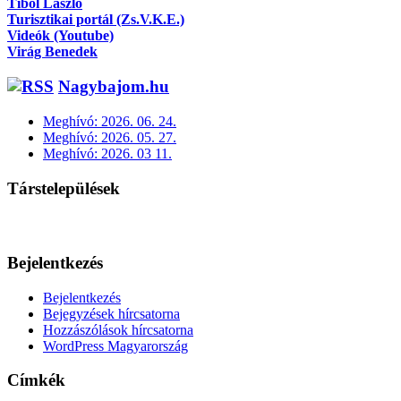
Tibol László
Turisztikai portál (Zs.V.K.E.)
Videók (Youtube)
Virág Benedek
Nagybajom.hu
Meghívó: 2026. 06. 24.
Meghívó: 2026. 05. 27.
Meghívó: 2026. 03 11.
Társtelepülések
Bejelentkezés
Bejelentkezés
Bejegyzések hírcsatorna
Hozzászólások hírcsatorna
WordPress Magyarország
Címkék