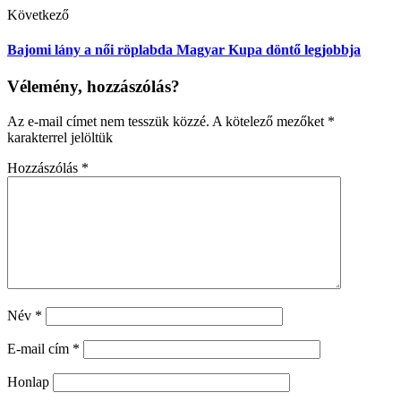
Következő
Bajomi lány a női röplabda Magyar Kupa döntő legjobbja
Vélemény, hozzászólás?
Az e-mail címet nem tesszük közzé.
A kötelező mezőket
*
karakterrel jelöltük
Hozzászólás
*
Név
*
E-mail cím
*
Honlap