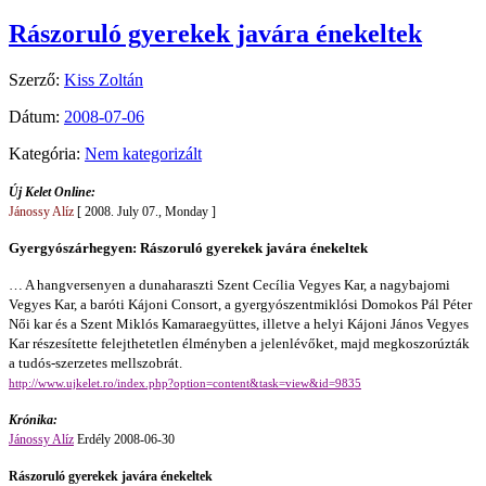
Rászoruló gyerekek javára énekeltek
Szerző:
Kiss Zoltán
Dátum:
2008-07-06
Kategória:
Nem kategorizált
Új Kelet Online:
Jánossy Alíz
[ 2008. July 07., Monday ]
Gyergyószárhegyen: Rászoruló gyerekek javára énekeltek
… A hangversenyen a dunaharaszti Szent Cecília Vegyes Kar, a nagybajomi
Vegyes Kar, a baróti Kájoni Consort, a gyergyószentmiklósi Domokos Pál Péter
Női kar és a Szent Miklós Kamaraegyüttes, illetve a helyi Kájoni János Vegyes
Kar részesítette felejthetetlen élményben a jelenlévőket, majd megkoszorúzták
a tudós-szerzetes mellszobrát.
http://www.ujkelet.ro/index.php?option=content&task=view&id=9835
Krónika:
Jánossy Alíz
Erdély 2008-06-30
Rászoruló gyerekek javára énekeltek