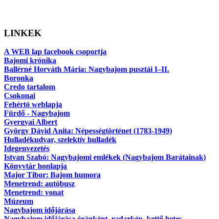
LINKEK
A WEB lap facebook csoportja
Bajomi krónika
Ballérné Horváth Mária: Nagybajom pusztái I–II.
Boronka
Credo tartalom
Csokonai
Fehértó weblapja
Fürdő - Nagybajom
Gyergyai Albert
György Dávid Anita: Népességtörténet (1783-1949)
Hulladékudvar, szelektív hulladék
Idegenvezetés
Istvan Szabó: Nagybajomi emlékek (Nagybajom Barátainak)
Könyvtár honlapja
Major Tibor: Bajom humora
Menetrend: autóbusz
Menetrend: vonat
Múzeum
Nagybajom időjárása
Nagybajom időjárása óránként, radarkép, kettő hetes