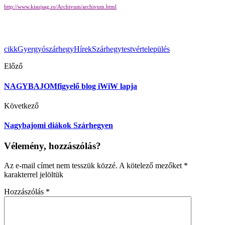
http://www.kisujsag.ro/Archivum/archivum.html
cikk
Gyergyószárhegy
Hírek
Szárhegy
testvértelepülés
Előző
NAGYBAJOMfigyelő blog iWiW lapja
Következő
Nagybajomi diákok Szárhegyen
Vélemény, hozzászólás?
Az e-mail címet nem tesszük közzé.
A kötelező mezőket
*
karakterrel jelöltük
Hozzászólás
*