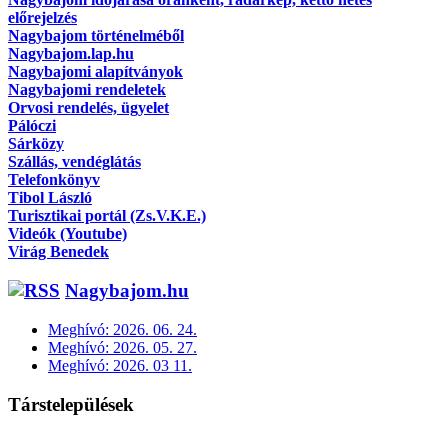
előrejelzés
Nagybajom történelméből
Nagybajom.lap.hu
Nagybajomi alapítványok
Nagybajomi rendeletek
Orvosi rendelés, ügyelet
Pálóczi
Sárközy
Szállás, vendéglátás
Telefonkönyv
Tibol László
Turisztikai portál (Zs.V.K.E.)
Videók (Youtube)
Virág Benedek
Nagybajom.hu
Meghívó: 2026. 06. 24.
Meghívó: 2026. 05. 27.
Meghívó: 2026. 03 11.
Társtelepülések