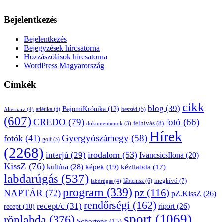
Bejelentkezés
Bejelentkezés
Bejegyzések hírcsatorna
Hozzászólások hírcsatorna
WordPress Magyarország
Címkék
cikk
blog
(39)
BajomiKrónika
(12)
atlétika
(6)
beszéd
(5)
Alternaiv
(4)
(607)
CREDO
(79)
fotó
(66)
felhívás
(8)
dokumentumok
(3)
Hírek
Gyergyószárhegy
(58)
fotók
(41)
golf
(5)
(2268)
irodalom
(53)
interjú
(29)
IvancsicsIlona
(20)
KissZ
(76)
kultúra
(28)
képek
(19)
kézilabda
(17)
labdarúgás
(537)
lábtenisz
(6)
meghívó
(7)
labdrúgás
(4)
program
(339)
pz
(116)
NAPTÁR
(72)
pZ.KissZ
(26)
rendőrségi
(162)
recept/c
(31)
riport
(26)
recept
(10)
sport
(1069)
röplabda
(376)
Schortens
(15)