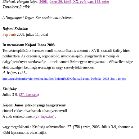
Elérhető: Hargita Népe:
2008. június 30. hétfő, XX. évfolyam 148. szám
Tartalom:2.cikk
A N
agybajomi Vegyes Kar szedán haza érkezett.
Bajomi Krónika:
Pap Jenő
2008. július 11. oldal
In memoriam Kájoni János 2008.
Testvértelepülésünk ferences rendi kolostorában is alkotott a XVII. századi Erdély híres
polihisztora. Az orgonista, orgonaépítő, nyomdaalapító, gyógyfüvek ismerője és
dalgyűjtemények szerkesztője – kinek hamvai Szárhegyen nyugszanak – élő szellemisége
előtt tisztelgett két magyarországi és négy székelyföldi énekkar.
A teljes cikk:
http://nagybajomfigyelo.freeblog.hu/files/Bajomi%20Krónika/Bajomi_Krónika_2008_2sz_11o.doc
Kisújság:
Július 3-9.
(27. lapszám)
Kájoni János jótékonysági hangverseny
címmel cikket olvashatnak a hangversenyről.
A cikk elérhető innen:
(27. lapszám)
,
vagy megtalálható a Kisújság achivumában: 27. (756.) szám, 2008. Július 3-9, ahonnan a
többi lapszámot is olvashatják: