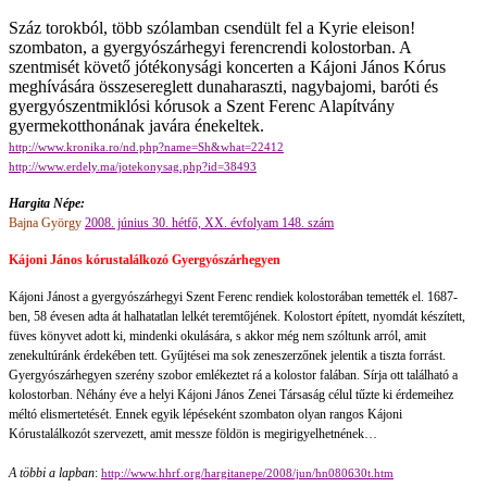
Száz torokból, több szólamban csendült fel a Kyrie eleison!
szombaton, a gyergyószárhegyi ferencrendi kolostorban. A
szentmisét követő jótékonysági koncerten a Kájoni János Kórus
meghívására összesereglett dunaharaszti, nagybajomi, baróti és
gyergyószentmiklósi kórusok a Szent Ferenc Alapítvány
gyermekotthonának javára énekeltek.
http://www.kronika.ro/nd.php?name=Sh&what=22412
http://www.erdely.ma/jotekonysag.php?id=38493
Hargita Népe:
Bajna György
2008. június 30. hétfő, XX. évfolyam 148. szám
Kájoni János kórustalálkozó Gyergyószárhegyen
Kájoni Jánost a gyergyószárhegyi Szent Ferenc rendiek kolostorában temették el. 1687-
ben, 58 évesen adta át halhatatlan lelkét teremtőjének. Kolostort épített, nyomdát készített,
füves könyvet adott ki, mindenki okulására, s akkor még nem szóltunk arról, amit
zenekultúránk érdekében tett. Gyűjtései ma sok zeneszerzőnek jelentik a tiszta forrást.
Gyergyószárhegyen szerény szobor emlékeztet rá a kolostor falában. Sírja ott található a
kolostorban. Néhány éve a helyi Kájoni János Zenei Társaság célul tűzte ki érdemeihez
méltó elismertetését. Ennek egyik lépéseként szombaton olyan rangos Kájoni
Kórustalálkozót szervezett, amit messze földön is megirigyelhetnének…
A többi a lapban
:
http://www.hhrf.org/hargitanepe/2008/jun/hn080630t.htm