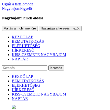
Ugrás a tartalomhoz
NagybajomFigyelő
Nagybajomi hírek oldala
Váltás a mobil menüre
Használja a keresés mezőt
KEZDŐLAP
BEMUTATKOZÁS
ELÉRHETŐSÉG
HÍRKERESŐ
KISS-CSEMETE NAGYBAJOM
NAPTÁR
Keresés
KEZDŐLAP
BEMUTATKOZÁS
ELÉRHETŐSÉG
HÍRKERESŐ
KISS-CSEMETE NAGYBAJOM
NAPTÁR