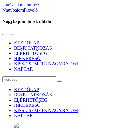
Ugrás a tartalomhoz
NagybajomFigyelő
Nagybajomi hírek oldala
Váltás
Használja
a
a
KEZDŐLAP
mobil
keresés
BEMUTATKOZÁS
menüre
mezőt
ELÉRHETŐSÉG
HÍRKERESŐ
KISS-CSEMETE NAGYBAJOM
NAPTÁR
Keresés
KEZDŐLAP
BEMUTATKOZÁS
ELÉRHETŐSÉG
HÍRKERESŐ
KISS-CSEMETE NAGYBAJOM
NAPTÁR