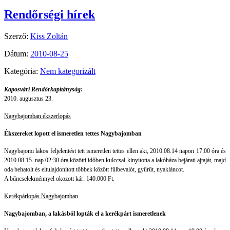
Rendőrségi hírek
Szerző:
Kiss Zoltán
Dátum:
2010-08-25
Kategória:
Nem kategorizált
Kaposvári Rendőrkapitányság:
2010. augusztus 23.
Nagybajomban ékszerlopás
Ékszereket lopott el ismeretlen tettes Nagybajomban
Nagybajomi lakos feljelentést tett ismeretlen tettes ellen aki, 2010.08.14 napon 17:00 óra és
2010.08.15. nap 02:30 óra közötti időben kulccsal kinyitotta a lakóháza bejárati ajtaját, majd
oda behatolt és eltulajdonított többek között fülbevalót, gyűrűt, nyakláncot.
A bűncselekménnyel okozott kár: 140.000 Ft.
Kerékpárlopás Nagybajomban
Nagybajomban, a lakásból lopták el a kerékpárt ismeretlenek