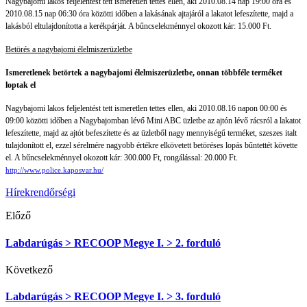
Nagybajomi lakos feljelentést tett ismeretlen tettes ellen, aki 2010.08.14 nap 19:00 óra és
2010.08.15 nap 06:30 óra közötti időben a lakásának ajtajáról a lakatot lefeszítette, majd a
lakásból eltulajdonította a kerékpárját. A bűncselekménnyel okozott kár: 15.000 Ft.
Betörés a nagybajomi élelmiszerüzletbe
Ismeretlenek betörtek a nagybajomi élelmiszerüzletbe, onnan többféle terméket
loptak el
Nagybajomi lakos feljelentést tett ismeretlen tettes ellen, aki 2010.08.16 napon 00:00 és
09:00 közötti időben a Nagybajomban lévő Mini ABC üzletbe az ajtón lévő rácsról a lakatot
lefeszítette, majd az ajtót befeszítette és az üzletből nagy mennyiségű terméket, szeszes italt
tulajdonított el, ezzel sérelmére nagyobb értékre elkövetett betöréses lopás bűntettét követte
el. A bűncselekménnyel okozott kár: 300.000 Ft, rongálással: 20.000 Ft.
http://www.police.kaposvar.hu/
Hírek
rendőrségi
Előző
Labdarúgás > RECOOP Megye I. > 2. forduló
Következő
Labdarúgás > RECOOP Megye I. > 3. forduló