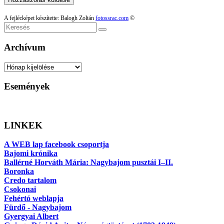
A fejlécképet készítette: Balogh Zoltán
fotossrac.com
©
Keresés
Archívum
Archívum
Események
LINKEK
A WEB lap facebook csoportja
Bajomi krónika
Ballérné Horváth Mária: Nagybajom pusztái I–II.
Boronka
Credo tartalom
Csokonai
Fehértó weblapja
Fürdő - Nagybajom
Gyergyai Albert