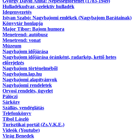
György Dávid Anita: Népességtörténet (1783-1949)
Hulladékudvar, szelektív hulladék
Idegenvezetés
Istvan Szabó: Nagybajomi emlékek (Nagybajom Barátainak)
Könyvtár honlapja
Major Tibor: Bajom humora
Menetrend: autóbusz
Menetrend: vonat
Múzeum
Nagybajom időjárása
Nagybajom időjárása óránként, radarkép, kettő hetes
előrejelzés
Nagybajom történelméből
Nagybajom.lap.hu
Nagybajomi alapítványok
Nagybajomi rendeletek
Orvosi rendelés, ügyelet
Pálóczi
Sárközy
Szállás, vendéglátás
Telefonkönyv
Tibol László
Turisztikai portál (Zs.V.K.E.)
Videók (Youtube)
Virág Benedek