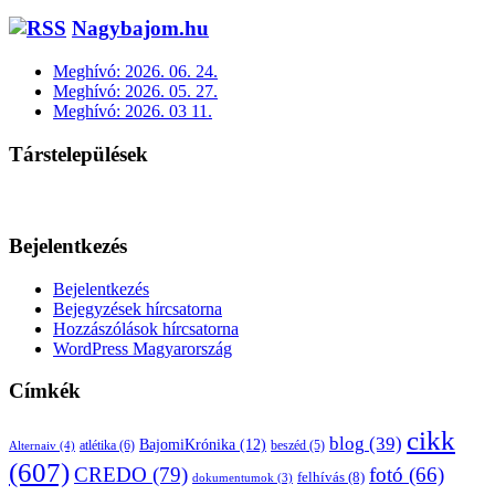
Nagybajom.hu
Meghívó: 2026. 06. 24.
Meghívó: 2026. 05. 27.
Meghívó: 2026. 03 11.
Társtelepülések
Bejelentkezés
Bejelentkezés
Bejegyzések hírcsatorna
Hozzászólások hírcsatorna
WordPress Magyarország
Címkék
cikk
blog
(39)
BajomiKrónika
(12)
atlétika
(6)
beszéd
(5)
Alternaiv
(4)
(607)
CREDO
(79)
fotó
(66)
felhívás
(8)
dokumentumok
(3)