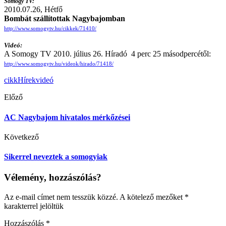
Somogy TV:
2010.07.26, Hétfő
Bombát szállítottak Nagybajomban
http://www.somogytv.hu/cikkek/71410/
Videó:
A Somogy TV 2010. július 26. Híradó 4 perc 25 másodpercétől:
http://www.somogytv.hu/videok/hirado/71418/
cikk
Hírek
videó
Előző
AC Nagybajom hivatalos mérkőzései
Következő
Sikerrel neveztek a somogyiak
Vélemény, hozzászólás?
Az e-mail címet nem tesszük közzé.
A kötelező mezőket
*
karakterrel jelöltük
Hozzászólás
*