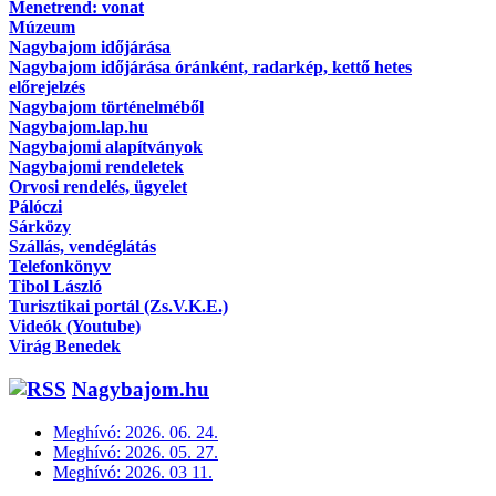
Menetrend: vonat
Múzeum
Nagybajom időjárása
Nagybajom időjárása óránként, radarkép, kettő hetes
előrejelzés
Nagybajom történelméből
Nagybajom.lap.hu
Nagybajomi alapítványok
Nagybajomi rendeletek
Orvosi rendelés, ügyelet
Pálóczi
Sárközy
Szállás, vendéglátás
Telefonkönyv
Tibol László
Turisztikai portál (Zs.V.K.E.)
Videók (Youtube)
Virág Benedek
Nagybajom.hu
Meghívó: 2026. 06. 24.
Meghívó: 2026. 05. 27.
Meghívó: 2026. 03 11.