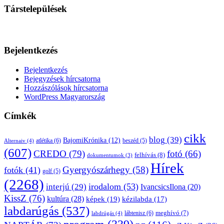
Társtelepülések
Bejelentkezés
Bejelentkezés
Bejegyzések hírcsatorna
Hozzászólások hírcsatorna
WordPress Magyarország
Címkék
cikk
blog
(39)
BajomiKrónika
(12)
atlétika
(6)
beszéd
(5)
Alternaiv
(4)
(607)
CREDO
(79)
fotó
(66)
felhívás
(8)
dokumentumok
(3)
Hírek
Gyergyószárhegy
(58)
fotók
(41)
golf
(5)
(2268)
irodalom
(53)
interjú
(29)
IvancsicsIlona
(20)
KissZ
(76)
kultúra
(28)
képek
(19)
kézilabda
(17)
labdarúgás
(537)
lábtenisz
(6)
meghívó
(7)
labdrúgás
(4)