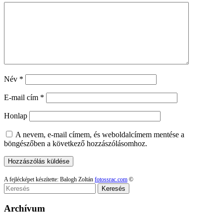
Név
*
E-mail cím
*
Honlap
A nevem, e-mail címem, és weboldalcímem mentése a
böngészőben a következő hozzászólásomhoz.
A fejlécképet készítette: Balogh Zoltán
fotossrac.com
©
Keresés
Archívum