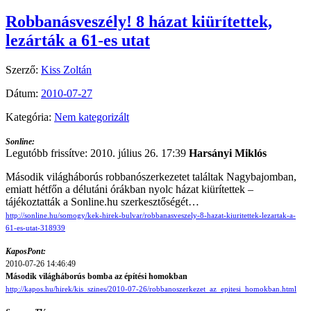
Robbanásveszély! 8 házat kiürítettek,
lezárták a 61-es utat
Szerző:
Kiss Zoltán
Dátum:
2010-07-27
Kategória:
Nem kategorizált
Sonline:
Legutóbb frissítve: 2010. július 26. 17:39
Harsányi Miklós
Második világháborús robbanószerkezetet találtak Nagybajomban,
emiatt hétfőn a délutáni órákban nyolc házat kiürítettek –
tájékoztatták a Sonline.hu szerkesztőségét…
http://sonline.hu/somogy/kek-hirek-bulvar/robbanasveszely-8-hazat-kiuritettek-lezartak-a-
61-es-utat-318939
KaposPont:
2010-07-26 14:46:49
Második világháborús bomba az építési homokban
http://kapos.hu/hirek/kis_szines/2010-07-26/robbanoszerkezet_az_epitesi_homokban.html