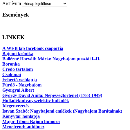
Archívum
Események
LINKEK
A WEB lap facebook csoportja
Bajomi krónika
Ballérné Horváth Mária: Nagybajom pusztái I–II.
Boronka
Credo tartalom
Csokonai
Fehértó weblapja
Fürdő - Nagybajom
Gyergyai Albert
György Dávid Anita: Népességtörténet (1783-1949)
Hulladékudvar, szelektív hulladék
Idegenvezetés
Istvan Szabó: Nagybajomi emlékek (Nagybajom Barátainak)
Könyvtár honlapja
Major Tibor: Bajom humora
Menetrend: autóbusz