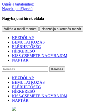
Ugrás a tartalomhoz
NagybajomFigyelő
Nagybajomi hírek oldala
Váltás a mobil menüre
Használja a keresés mezőt
KEZDŐLAP
BEMUTATKOZÁS
ELÉRHETŐSÉG
HÍRKERESŐ
KISS-CSEMETE NAGYBAJOM
NAPTÁR
Keresés
KEZDŐLAP
BEMUTATKOZÁS
ELÉRHETŐSÉG
HÍRKERESŐ
KISS-CSEMETE NAGYBAJOM
NAPTÁR