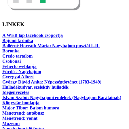
LINKEK
A WEB lap facebook csoportja
Bajomi krónika
Ballérné Horváth Mária: Nagybajom pusztái I–II.
Boronka
Credo tartalom
Csokonai
Fehértó weblapja
Fürdő - Nagybajom
Gyergyai Albert
György Dávid Anita: Népességtörténet (1783-1949)
Hulladékudvar, szelektív hulladék
Idegenvezetés
Istvan Szabó: Nagybajomi emlékek (Nagybajom Barátainak)
Könyvtár honlapja
Major Tibor: Bajom humora
Menetrend: autóbusz
Menetrend: vonat
Múzeum
Nagybajom időjárása