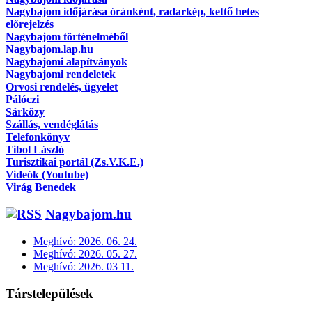
Nagybajom időjárása óránként, radarkép, kettő hetes
előrejelzés
Nagybajom történelméből
Nagybajom.lap.hu
Nagybajomi alapítványok
Nagybajomi rendeletek
Orvosi rendelés, ügyelet
Pálóczi
Sárközy
Szállás, vendéglátás
Telefonkönyv
Tibol László
Turisztikai portál (Zs.V.K.E.)
Videók (Youtube)
Virág Benedek
Nagybajom.hu
Meghívó: 2026. 06. 24.
Meghívó: 2026. 05. 27.
Meghívó: 2026. 03 11.
Társtelepülések