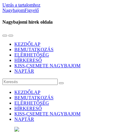
Ugrás a tartalomhoz
NagybajomFigyelő
Nagybajomi hírek oldala
Váltás
Használja
a
a
KEZDŐLAP
mobil
keresés
BEMUTATKOZÁS
menüre
mezőt
ELÉRHETŐSÉG
HÍRKERESŐ
KISS-CSEMETE NAGYBAJOM
NAPTÁR
Keresés
KEZDŐLAP
BEMUTATKOZÁS
ELÉRHETŐSÉG
HÍRKERESŐ
KISS-CSEMETE NAGYBAJOM
NAPTÁR