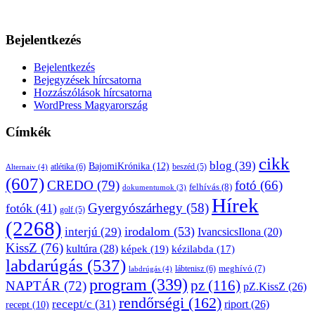
Bejelentkezés
Bejelentkezés
Bejegyzések hírcsatorna
Hozzászólások hírcsatorna
WordPress Magyarország
Címkék
cikk
blog
(39)
BajomiKrónika
(12)
atlétika
(6)
beszéd
(5)
Alternaiv
(4)
(607)
CREDO
(79)
fotó
(66)
felhívás
(8)
dokumentumok
(3)
Hírek
Gyergyószárhegy
(58)
fotók
(41)
golf
(5)
(2268)
irodalom
(53)
interjú
(29)
IvancsicsIlona
(20)
KissZ
(76)
kultúra
(28)
képek
(19)
kézilabda
(17)
labdarúgás
(537)
lábtenisz
(6)
meghívó
(7)
labdrúgás
(4)
program
(339)
pz
(116)
NAPTÁR
(72)
pZ.KissZ
(26)
rendőrségi
(162)
recept/c
(31)
riport
(26)
recept
(10)