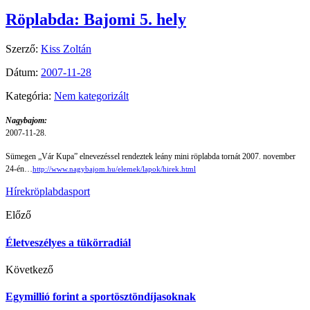
Röplabda: Bajomi 5. hely
Szerző:
Kiss Zoltán
Dátum:
2007-11-28
Kategória:
Nem kategorizált
Nagybajom:
2007-11-28.
Sümegen „Vár Kupa” elnevezéssel rendeztek leány mini röplabda tornát 2007. november
24-én…
http://www.nagybajom.hu/elemek/lapok/hirek.html
Hírek
röplabda
sport
Előző
Életveszélyes a tükörradiál
Következő
Egymillió forint a sportösztöndíjasoknak