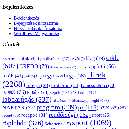
Bejelentkezés
Bejelentkezés
Bejegyzések hírcsatorna
Hozzászólások hírcsatorna
WordPress Magyarország
Címkék
cikk
blog
(39)
BajomiKrónika
(12)
atlétika
(6)
beszéd
(5)
Alternaiv
(4)
(607)
CREDO
(79)
fotó
(66)
felhívás
(8)
dokumentumok
(3)
Hírek
Gyergyószárhegy
(58)
fotók
(41)
golf
(5)
(2268)
irodalom
(53)
interjú
(29)
IvancsicsIlona
(20)
KissZ
(76)
kultúra
(28)
képek
(19)
kézilabda
(17)
labdarúgás
(537)
lábtenisz
(6)
meghívó
(7)
labdrúgás
(4)
program
(339)
pz
(116)
NAPTÁR
(72)
pZ.KissZ
(26)
rendőrségi
(162)
recept/c
(31)
riport
(26)
recept
(10)
sport
(1069)
röplabda
(376)
Schortens
(15)