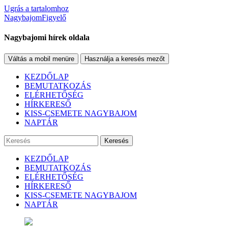
Ugrás a tartalomhoz
NagybajomFigyelő
Nagybajomi hírek oldala
Váltás a mobil menüre
Használja a keresés mezőt
KEZDŐLAP
BEMUTATKOZÁS
ELÉRHETŐSÉG
HÍRKERESŐ
KISS-CSEMETE NAGYBAJOM
NAPTÁR
Keresés
KEZDŐLAP
BEMUTATKOZÁS
ELÉRHETŐSÉG
HÍRKERESŐ
KISS-CSEMETE NAGYBAJOM
NAPTÁR