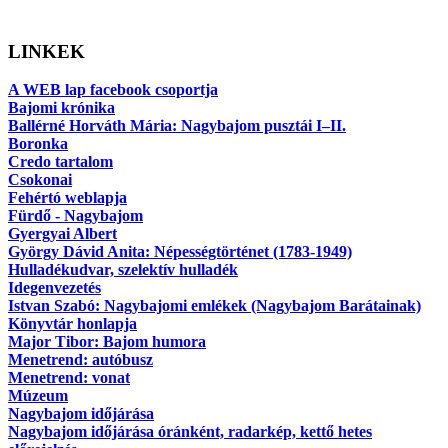
LINKEK
A WEB lap facebook csoportja
Bajomi krónika
Ballérné Horváth Mária: Nagybajom pusztái I–II.
Boronka
Credo tartalom
Csokonai
Fehértó weblapja
Fürdő - Nagybajom
Gyergyai Albert
György Dávid Anita: Népességtörténet (1783-1949)
Hulladékudvar, szelektív hulladék
Idegenvezetés
Istvan Szabó: Nagybajomi emlékek (Nagybajom Barátainak)
Könyvtár honlapja
Major Tibor: Bajom humora
Menetrend: autóbusz
Menetrend: vonat
Múzeum
Nagybajom időjárása
Nagybajom időjárása óránként, radarkép, kettő hetes