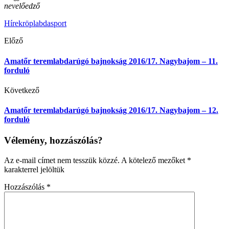
nevelőedző
Hírek
röplabda
sport
Előző
Amatőr teremlabdarúgó bajnokság 2016/17. Nagybajom – 11.
forduló
Következő
Amatőr teremlabdarúgó bajnokság 2016/17. Nagybajom – 12.
forduló
Vélemény, hozzászólás?
Az e-mail címet nem tesszük közzé.
A kötelező mezőket
*
karakterrel jelöltük
Hozzászólás
*