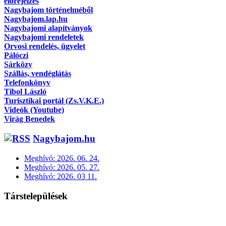
előrejelzés
Nagybajom történelméből
Nagybajom.lap.hu
Nagybajomi alapítványok
Nagybajomi rendeletek
Orvosi rendelés, ügyelet
Pálóczi
Sárközy
Szállás, vendéglátás
Telefonkönyv
Tibol László
Turisztikai portál (Zs.V.K.E.)
Videók (Youtube)
Virág Benedek
Nagybajom.hu
Meghívó: 2026. 06. 24.
Meghívó: 2026. 05. 27.
Meghívó: 2026. 03 11.
Társtelepülések