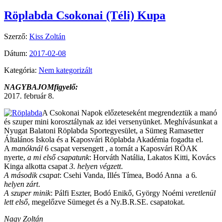
Röplabda Csokonai (Téli) Kupa
Szerző:
Kiss Zoltán
Dátum:
2017-02-08
Kategória:
Nem kategorizált
NAGYBAJOMfigyelő:
2017. február 8.
A Csokonai Napok előzeteseként megrendeztük a manó
és szuper mini korosztálynak az idei versenyünket. Meghívásunkat a
Nyugat Balatoni Röplabda Sportegyesület, a Sümeg Ramasetter
Általános Iskola és a Kaposvári Röplabda Akadémia fogadta el.
A
manóknál
6 csapat versengett , a tornát a Kaposvári RÖAK
nyerte,
a mi első csapatunk
: Horváth Natália, Lakatos Kitti, Kovács
Kinga alkotta csapat
3. helyen végzett
.
A második csapat
: Csehi Vanda, Illés Tímea, Bodó Anna a 6
.
helyen zárt
.
A szuper minik
: Pálfi Eszter, Bodó Enikő, György Noémi
veretlenül
lett első
, megelőzve Sümeget és a Ny.B.R.SE. csapatokat.
Nagy Zoltán