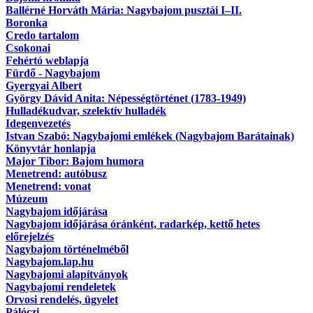
Ballérné Horváth Mária: Nagybajom pusztái I–II.
Boronka
Credo tartalom
Csokonai
Fehértó weblapja
Fürdő - Nagybajom
Gyergyai Albert
György Dávid Anita: Népességtörténet (1783-1949)
Hulladékudvar, szelektív hulladék
Idegenvezetés
Istvan Szabó: Nagybajomi emlékek (Nagybajom Barátainak)
Könyvtár honlapja
Major Tibor: Bajom humora
Menetrend: autóbusz
Menetrend: vonat
Múzeum
Nagybajom időjárása
Nagybajom időjárása óránként, radarkép, kettő hetes
előrejelzés
Nagybajom történelméből
Nagybajom.lap.hu
Nagybajomi alapítványok
Nagybajomi rendeletek
Orvosi rendelés, ügyelet
Pálóczi