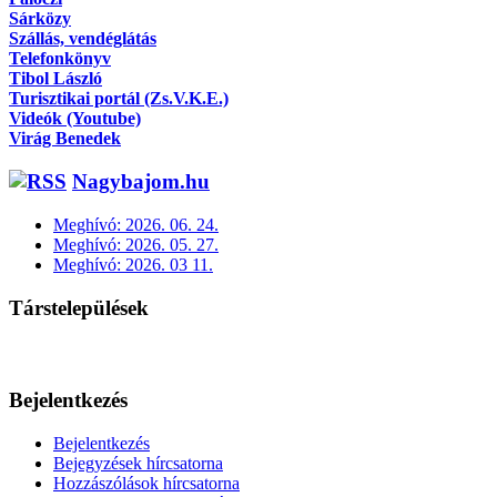
Sárközy
Szállás, vendéglátás
Telefonkönyv
Tibol László
Turisztikai portál (Zs.V.K.E.)
Videók (Youtube)
Virág Benedek
Nagybajom.hu
Meghívó: 2026. 06. 24.
Meghívó: 2026. 05. 27.
Meghívó: 2026. 03 11.
Társtelepülések
Bejelentkezés
Bejelentkezés
Bejegyzések hírcsatorna
Hozzászólások hírcsatorna