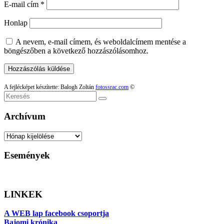
E-mail cím
*
Honlap
A nevem, e-mail címem, és weboldalcímem mentése a
böngészőben a következő hozzászólásomhoz.
A fejlécképet készítette: Balogh Zoltán
fotossrac.com
©
Keresés
Archívum
Archívum
Események
LINKEK
A WEB lap facebook csoportja
Bajomi krónika