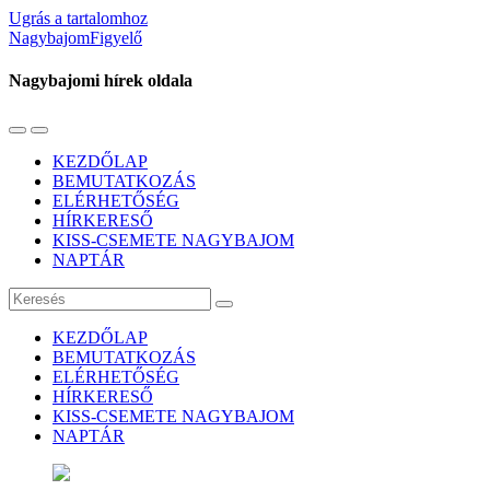
Ugrás a tartalomhoz
NagybajomFigyelő
Nagybajomi hírek oldala
Váltás
Használja
a
a
KEZDŐLAP
mobil
keresés
BEMUTATKOZÁS
menüre
mezőt
ELÉRHETŐSÉG
HÍRKERESŐ
KISS-CSEMETE NAGYBAJOM
NAPTÁR
Keresés
KEZDŐLAP
BEMUTATKOZÁS
ELÉRHETŐSÉG
HÍRKERESŐ
KISS-CSEMETE NAGYBAJOM
NAPTÁR