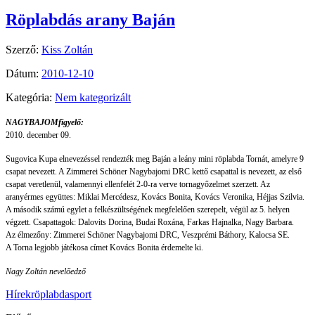
Röplabdás arany Baján
Szerző:
Kiss Zoltán
Dátum:
2010-12-10
Kategória:
Nem kategorizált
NAGYBAJOMfigyelő:
2010. december 09.
Sugovica Kupa elnevezéssel rendezték meg Baján a leány mini röplabda Tornát, amelyre 9
csapat nevezett. A Zimmerei Schöner Nagybajomi DRC kettő csapattal is nevezett, az első
csapat veretlenül, valamennyi ellenfelét 2-0-ra verve tornagyőzelmet szerzett. Az
aranyérmes együttes: Miklai Mercédesz, Kovács Bonita, Kovács Veronika, Héjjas Szilvia.
A második számú egylet a felkészültségének megfelelően szerepelt, végül az 5. helyen
végzett. Csapattagok: Dalovits Dorina, Budai Roxána, Farkas Hajnalka, Nagy Barbara.
Az élmezőny: Zimmerei Schöner Nagybajomi DRC, Veszprémi Báthory, Kalocsa SE.
A Torna legjobb játékosa címet Kovács Bonita érdemelte ki.
Nagy Zoltán nevelőedző
Hírek
röplabda
sport