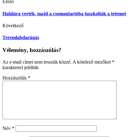
Előző
Halálára verték, majd a csomagtartóba tuszkolták a tetemet
Következő
Teremlabdarúgás
Vélemény, hozzászólás?
Az e-mail címet nem tesszük közzé.
A kötelező mezőket
*
karakterrel jelöltük
Hozzászólás
*
Név
*