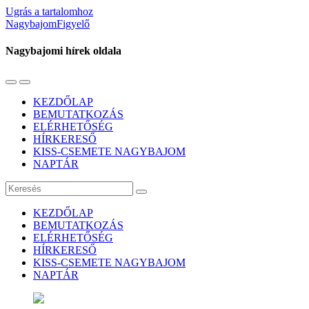
Ugrás a tartalomhoz
NagybajomFigyelő
Nagybajomi hírek oldala
Váltás
Használja
a
a
KEZDŐLAP
mobil
keresés
BEMUTATKOZÁS
menüre
mezőt
ELÉRHETŐSÉG
HÍRKERESŐ
KISS-CSEMETE NAGYBAJOM
NAPTÁR
Keresés
KEZDŐLAP
BEMUTATKOZÁS
ELÉRHETŐSÉG
HÍRKERESŐ
KISS-CSEMETE NAGYBAJOM
NAPTÁR