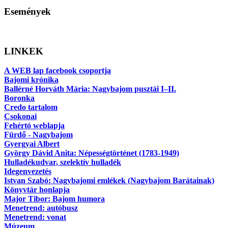
Események
LINKEK
A WEB lap facebook csoportja
Bajomi krónika
Ballérné Horváth Mária: Nagybajom pusztái I–II.
Boronka
Credo tartalom
Csokonai
Fehértó weblapja
Fürdő - Nagybajom
Gyergyai Albert
György Dávid Anita: Népességtörténet (1783-1949)
Hulladékudvar, szelektív hulladék
Idegenvezetés
Istvan Szabó: Nagybajomi emlékek (Nagybajom Barátainak)
Könyvtár honlapja
Major Tibor: Bajom humora
Menetrend: autóbusz
Menetrend: vonat
Múzeum