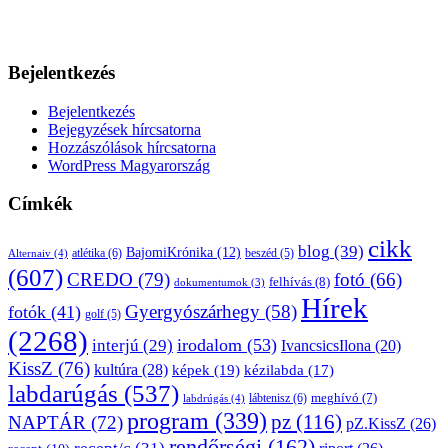
Bejelentkezés
Bejelentkezés
Bejegyzések hírcsatorna
Hozzászólások hírcsatorna
WordPress Magyarország
Címkék
cikk
blog
(39)
BajomiKrónika
(12)
atlétika
(6)
beszéd
(5)
Alternaiv
(4)
(607)
CREDO
(79)
fotó
(66)
felhívás
(8)
dokumentumok
(3)
Hírek
Gyergyószárhegy
(58)
fotók
(41)
golf
(5)
(2268)
irodalom
(53)
interjú
(29)
IvancsicsIlona
(20)
KissZ
(76)
kultúra
(28)
képek
(19)
kézilabda
(17)
labdarúgás
(537)
lábtenisz
(6)
meghívó
(7)
labdrúgás
(4)
program
(339)
pz
(116)
NAPTÁR
(72)
pZ.KissZ
(26)
rendőrségi
(162)