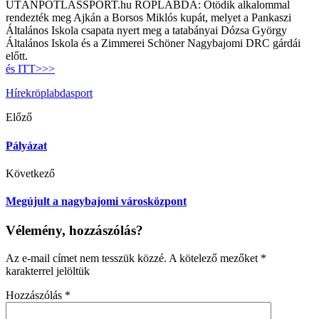
UTÁNPÓTLÁSSPORT.hu
RÖPLABDA:
Ötödik alkalommal
rendezték meg Ajkán a Borsos Miklós kupát, melyet a Pankaszi
Általános Iskola csapata nyert meg a tatabányai Dózsa György
Általános Iskola és a Zimmerei Schöner Nagybajomi DRC gárdái
előtt.
és ITT>>>
Hírek
röplabda
sport
Előző
Pályázat
Következő
Megújult a nagybajomi városközpont
Vélemény, hozzászólás?
Az e-mail címet nem tesszük közzé.
A kötelező mezőket
*
karakterrel jelöltük
Hozzászólás
*