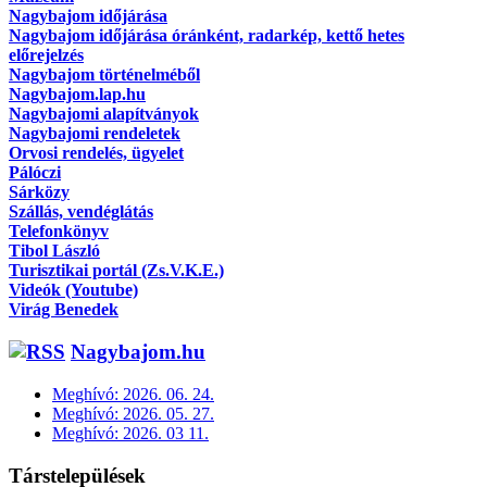
Nagybajom időjárása
Nagybajom időjárása óránként, radarkép, kettő hetes
előrejelzés
Nagybajom történelméből
Nagybajom.lap.hu
Nagybajomi alapítványok
Nagybajomi rendeletek
Orvosi rendelés, ügyelet
Pálóczi
Sárközy
Szállás, vendéglátás
Telefonkönyv
Tibol László
Turisztikai portál (Zs.V.K.E.)
Videók (Youtube)
Virág Benedek
Nagybajom.hu
Meghívó: 2026. 06. 24.
Meghívó: 2026. 05. 27.
Meghívó: 2026. 03 11.
Társtelepülések