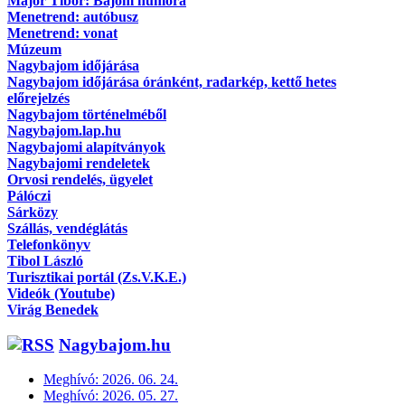
Major Tibor: Bajom humora
Menetrend: autóbusz
Menetrend: vonat
Múzeum
Nagybajom időjárása
Nagybajom időjárása óránként, radarkép, kettő hetes
előrejelzés
Nagybajom történelméből
Nagybajom.lap.hu
Nagybajomi alapítványok
Nagybajomi rendeletek
Orvosi rendelés, ügyelet
Pálóczi
Sárközy
Szállás, vendéglátás
Telefonkönyv
Tibol László
Turisztikai portál (Zs.V.K.E.)
Videók (Youtube)
Virág Benedek
Nagybajom.hu
Meghívó: 2026. 06. 24.
Meghívó: 2026. 05. 27.