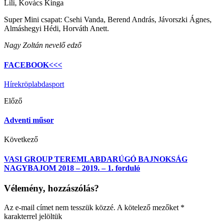
Lili, Kovács Kinga
Super Mini csapat: Csehi Vanda, Berend András, Jávorszki Ágnes,
Almáshegyi Hédi, Horváth Anett.
Nagy Zoltán nevelő edző
FACEBOOK<<<
Hírek
röplabda
sport
Előző
Adventi műsor
Következő
VASI GROUP TEREMLABDARÚGÓ BAJNOKSÁG
NAGYBAJOM 2018 – 2019. – 1. forduló
Vélemény, hozzászólás?
Az e-mail címet nem tesszük közzé.
A kötelező mezőket
*
karakterrel jelöltük