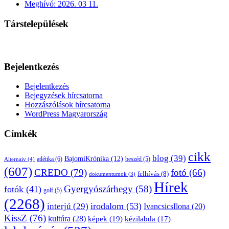
Meghívó: 2026. 03 11.
Társtelepülések
Bejelentkezés
Bejelentkezés
Bejegyzések hírcsatorna
Hozzászólások hírcsatorna
WordPress Magyarország
Címkék
cikk
blog
(39)
BajomiKrónika
(12)
atlétika
(6)
beszéd
(5)
Alternaiv
(4)
(607)
CREDO
(79)
fotó
(66)
felhívás
(8)
dokumentumok
(3)
Hírek
Gyergyószárhegy
(58)
fotók
(41)
golf
(5)
(2268)
irodalom
(53)
interjú
(29)
IvancsicsIlona
(20)
KissZ
(76)
kultúra
(28)
képek
(19)
kézilabda
(17)