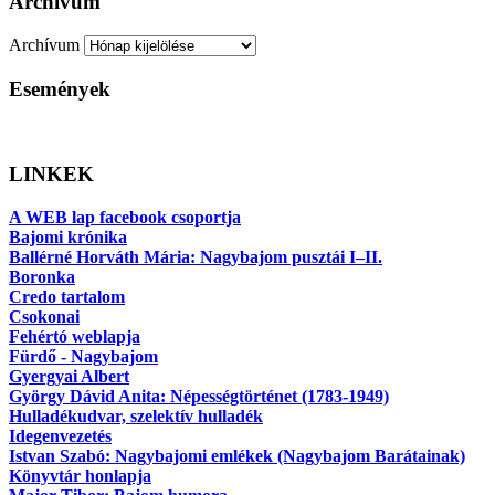
Archívum
Archívum
Események
LINKEK
A WEB lap facebook csoportja
Bajomi krónika
Ballérné Horváth Mária: Nagybajom pusztái I–II.
Boronka
Credo tartalom
Csokonai
Fehértó weblapja
Fürdő - Nagybajom
Gyergyai Albert
György Dávid Anita: Népességtörténet (1783-1949)
Hulladékudvar, szelektív hulladék
Idegenvezetés
Istvan Szabó: Nagybajomi emlékek (Nagybajom Barátainak)
Könyvtár honlapja