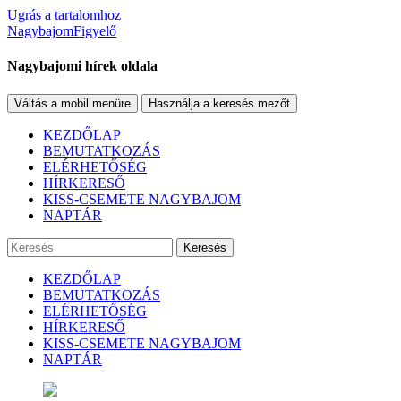
Ugrás a tartalomhoz
NagybajomFigyelő
Nagybajomi hírek oldala
Váltás a mobil menüre
Használja a keresés mezőt
KEZDŐLAP
BEMUTATKOZÁS
ELÉRHETŐSÉG
HÍRKERESŐ
KISS-CSEMETE NAGYBAJOM
NAPTÁR
Keresés
KEZDŐLAP
BEMUTATKOZÁS
ELÉRHETŐSÉG
HÍRKERESŐ
KISS-CSEMETE NAGYBAJOM
NAPTÁR