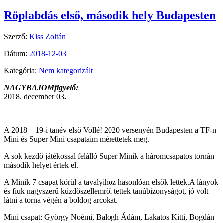
Röplabdás első, második hely Budapesten
Szerző:
Kiss Zoltán
Dátum:
2018-12-03
Kategória:
Nem kategorizált
NAGYBAJOMfigyelő:
2018. december 03
.
A 2018 – 19-i tanév első Vollé! 2020 versenyén Budapesten a TF-n
Mini és Super Mini csapataim mérettetek meg.
A sok kezdő játékossal felálló Super Minik a háromcsapatos tornán
második helyet értek el.
A Minik 7 csapat körül a tavalyihoz hasonlóan elsők lettek.A lányok
és fiuk nagyszerű küzdőszellemről tettek tanúbizonyságot, jó volt
látni a torna végén a boldog arcokat.
Mini csapat: György Noémi, Balogh Ádám, Lakatos Kitti, Bogdán