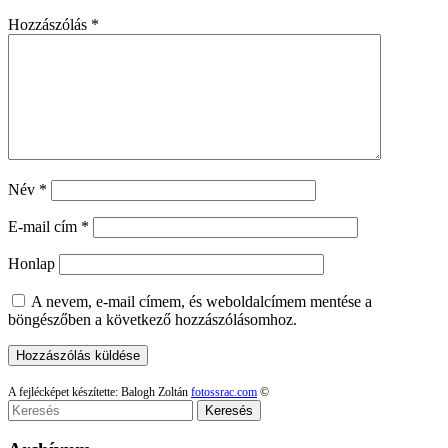
Hozzászólás
*
Név
*
E-mail cím
*
Honlap
A nevem, e-mail címem, és weboldalcímem mentése a
böngészőben a következő hozzászólásomhoz.
A fejlécképet készítette: Balogh Zoltán
fotossrac.com
©
Keresés