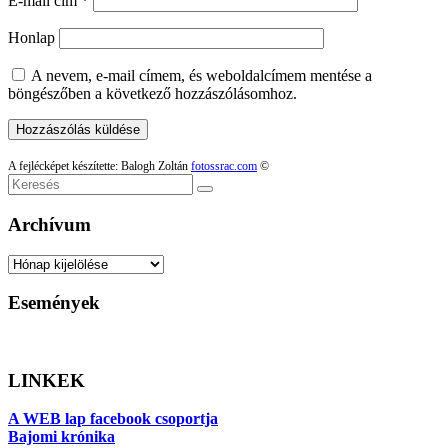
E-mail cím
*
Honlap
A nevem, e-mail címem, és weboldalcímem mentése a
böngészőben a következő hozzászólásomhoz.
A fejlécképet készítette: Balogh Zoltán
fotossrac.com
©
Keresés
Archívum
Archívum
Események
LINKEK
A WEB lap facebook csoportja
Bajomi krónika