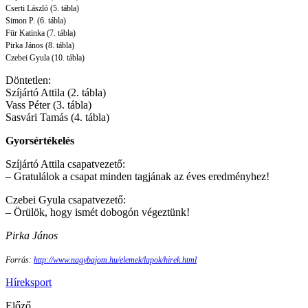
Cserti László (5. tábla)
Simon P. (6. tábla)
Für Katinka (7. tábla)
Pirka János (8. tábla)
Czebei Gyula (10. tábla)
Döntetlen:
Szíjártó Attila (2. tábla)
Vass Péter (3. tábla)
Sasvári Tamás (4. tábla)
Gyorsértékelés
Szíjártó Attila csapatvezető:
– Gratulálok a csapat minden tagjának az éves eredményhez!
Czebei Gyula csapatvezető:
– Örülök, hogy ismét dobogón végeztünk!
Pirka János
Forrás:
http://www.nagybajom.hu/elemek/lapok/hirek.html
Hírek
sport
Előző