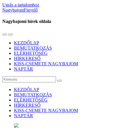
Ugrás a tartalomhoz
NagybajomFigyelő
Nagybajomi hírek oldala
Váltás
Használja
a
a
KEZDŐLAP
mobil
keresés
BEMUTATKOZÁS
menüre
mezőt
ELÉRHETŐSÉG
HÍRKERESŐ
KISS-CSEMETE NAGYBAJOM
NAPTÁR
Keresés
KEZDŐLAP
BEMUTATKOZÁS
ELÉRHETŐSÉG
HÍRKERESŐ
KISS-CSEMETE NAGYBAJOM
NAPTÁR