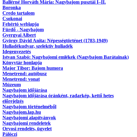
Ballérné Horváth Mária: Nagybajom pusztái I–II.
Boronka
Credo tartalom
Csokonai
Fehértó weblapja
Fürdő - Nagybajom
Gyergyai Albert
György Dávid Anita: Népességtörténet (1783-1949)
Hulladékudvar, szelektív hulladék
Idegenvezetés
Istvan Szabó: Nagybajomi emlékek (Nagybajom Barátainak)
Könyvtár honlapja
Major Tibor: Bajom humora
Menetrend: autóbusz
Menetrend: vonat
Múzeum
Nagybajom időjárása
Nagybajom időjárása óránként, radarkép, kettő hetes
előrejelzés
Nagybajom történelméből
Nagybajom.lap.hu
Nagybajomi alapítványok
Nagybajomi rendeletek
Orvosi rendelés, ügyelet
Pálóczi