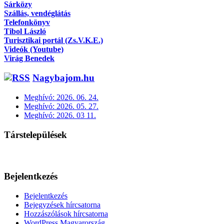
Sárközy
Szállás, vendéglátás
Telefonkönyv
Tibol László
Turisztikai portál (Zs.V.K.E.)
Videók (Youtube)
Virág Benedek
Nagybajom.hu
Meghívó: 2026. 06. 24.
Meghívó: 2026. 05. 27.
Meghívó: 2026. 03 11.
Társtelepülések
Bejelentkezés
Bejelentkezés
Bejegyzések hírcsatorna
Hozzászólások hírcsatorna
WordPress Magyarország