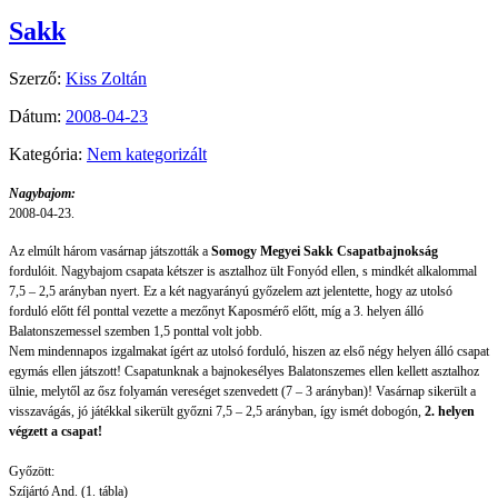
Sakk
Szerző:
Kiss Zoltán
Dátum:
2008-04-23
Kategória:
Nem kategorizált
Nagybajom:
2008-04-23.
Az elmúlt három vasárnap játszották a
Somogy Megyei Sakk Csapatbajnokság
fordulóit. Nagybajom csapata kétszer is asztalhoz ült Fonyód ellen, s mindkét alkalommal
7,5 – 2,5 arányban nyert. Ez a két nagyarányú győzelem azt jelentette, hogy az utolsó
forduló előtt fél ponttal vezette a mezőnyt Kaposmérő előtt, míg a 3. helyen álló
Balatonszemessel szemben 1,5 ponttal volt jobb.
Nem mindennapos izgalmakat ígért az utolsó forduló, hiszen az első négy helyen álló csapat
egymás ellen játszott! Csapatunknak a bajnokesélyes Balatonszemes ellen kellett asztalhoz
ülnie, melytől az ősz folyamán vereséget szenvedett (7 – 3 arányban)! Vasárnap sikerült a
visszavágás, jó játékkal sikerült győzni 7,5 – 2,5 arányban, így ismét dobogón,
2. helyen
végzett a csapat!
Győzött:
Szíjártó And. (1. tábla)