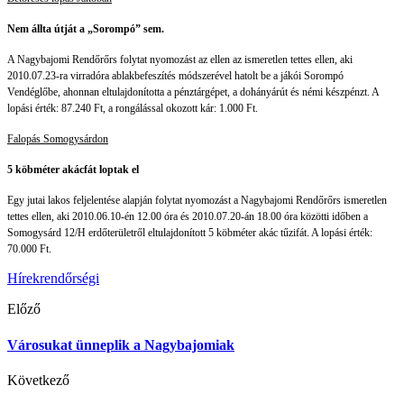
Nem állta útját a „Sorompó” sem.
A Nagybajomi Rendőrőrs folytat nyomozást az ellen az ismeretlen tettes ellen, aki
2010.07.23-ra virradóra ablakbefeszítés módszerével hatolt be a jákói Sorompó
Vendéglőbe, ahonnan eltulajdonította a pénztárgépet, a dohányárút és némi készpénzt. A
lopási érték: 87.240 Ft, a rongálással okozott kár: 1.000 Ft.
Falopás Somogysárdon
5 köbméter
akácfát loptak el
Egy jutai lakos feljelentése alapján folytat nyomozást a Nagybajomi Rendőrőrs ismeretlen
tettes ellen, aki 2010.06.10-én 12.00 óra és 2010.07.20-án 18.00 óra közötti időben a
Somogysárd 12/H erdőterületről eltulajdonított 5 köbméter akác tűzifát. A lopási érték:
70.000 Ft.
Hírek
rendőrségi
Előző
Városukat ünneplik a Nagybajomiak
Következő