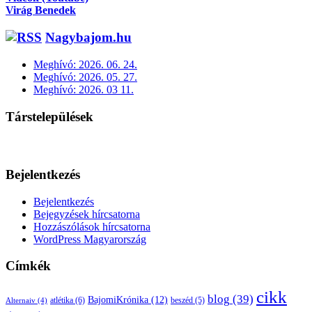
Virág Benedek
Nagybajom.hu
Meghívó: 2026. 06. 24.
Meghívó: 2026. 05. 27.
Meghívó: 2026. 03 11.
Társtelepülések
Bejelentkezés
Bejelentkezés
Bejegyzések hírcsatorna
Hozzászólások hírcsatorna
WordPress Magyarország
Címkék
cikk
blog
(39)
BajomiKrónika
(12)
atlétika
(6)
beszéd
(5)
Alternaiv
(4)