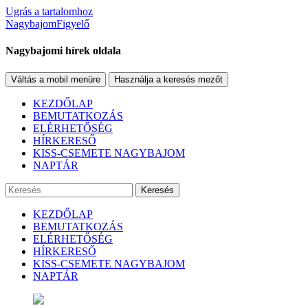
Ugrás a tartalomhoz
NagybajomFigyelő
Nagybajomi hírek oldala
Váltás a mobil menüre
Használja a keresés mezőt
KEZDŐLAP
BEMUTATKOZÁS
ELÉRHETŐSÉG
HÍRKERESŐ
KISS-CSEMETE NAGYBAJOM
NAPTÁR
Keresés
KEZDŐLAP
BEMUTATKOZÁS
ELÉRHETŐSÉG
HÍRKERESŐ
KISS-CSEMETE NAGYBAJOM
NAPTÁR