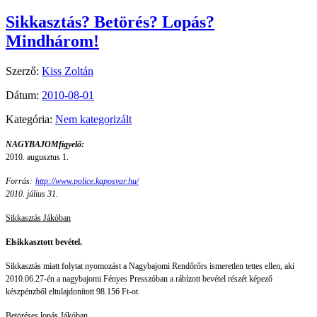
Sikkasztás? Betörés? Lopás?
Mindhárom!
Szerző:
Kiss Zoltán
Dátum:
2010-08-01
Kategória:
Nem kategorizált
NAGYBAJOMfigyelő:
2010. augusztus 1.
Forrás:
http://www.police.kaposvar.hu/
2010. július 31.
Sikkasztás Jákóban
Elsikkasztott bevétel.
Sikkasztás miatt folytat nyomozást a Nagybajomi Rendőrőrs ismeretlen tettes ellen, aki
2010.06.27-én a nagybajomi Fényes Presszóban a rábízott bevétel részét képező
készpénzből eltulajdonított 98.156 Ft-ot.
Betöréses lopás Jákóban