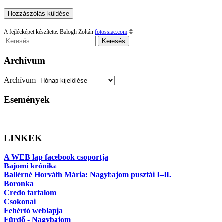
A fejlécképet készítette: Balogh Zoltán
fotossrac.com
©
Keresés
Archívum
Archívum
Események
LINKEK
A WEB lap facebook csoportja
Bajomi krónika
Ballérné Horváth Mária: Nagybajom pusztái I–II.
Boronka
Credo tartalom
Csokonai
Fehértó weblapja
Fürdő - Nagybajom