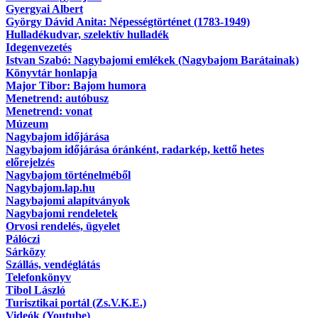
Gyergyai Albert
György Dávid Anita: Népességtörténet (1783-1949)
Hulladékudvar, szelektív hulladék
Idegenvezetés
Istvan Szabó: Nagybajomi emlékek (Nagybajom Barátainak)
Könyvtár honlapja
Major Tibor: Bajom humora
Menetrend: autóbusz
Menetrend: vonat
Múzeum
Nagybajom időjárása
Nagybajom időjárása óránként, radarkép, kettő hetes
előrejelzés
Nagybajom történelméből
Nagybajom.lap.hu
Nagybajomi alapítványok
Nagybajomi rendeletek
Orvosi rendelés, ügyelet
Pálóczi
Sárközy
Szállás, vendéglátás
Telefonkönyv
Tibol László
Turisztikai portál (Zs.V.K.E.)
Videók (Youtube)