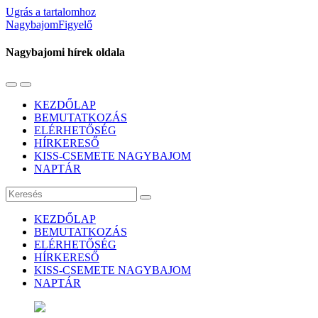
Ugrás a tartalomhoz
NagybajomFigyelő
Nagybajomi hírek oldala
Váltás
Használja
a
a
KEZDŐLAP
mobil
keresés
BEMUTATKOZÁS
menüre
mezőt
ELÉRHETŐSÉG
HÍRKERESŐ
KISS-CSEMETE NAGYBAJOM
NAPTÁR
Keresés
KEZDŐLAP
BEMUTATKOZÁS
ELÉRHETŐSÉG
HÍRKERESŐ
KISS-CSEMETE NAGYBAJOM
NAPTÁR