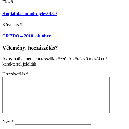
Előző
Röplabdás minik: jeles/ 4.6 /
Következő
CREDO – 2010. október
Vélemény, hozzászólás?
Az e-mail címet nem tesszük közzé.
A kötelező mezőket
*
karakterrel jelöltük
Hozzászólás
*
Név
*