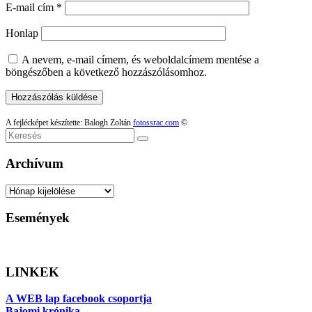
E-mail cím
*
Honlap
A nevem, e-mail címem, és weboldalcímem mentése a
böngészőben a következő hozzászólásomhoz.
A fejlécképet készítette: Balogh Zoltán
fotossrac.com
©
Keresés
Archívum
Archívum
Események
LINKEK
A WEB lap facebook csoportja
Bajomi krónika