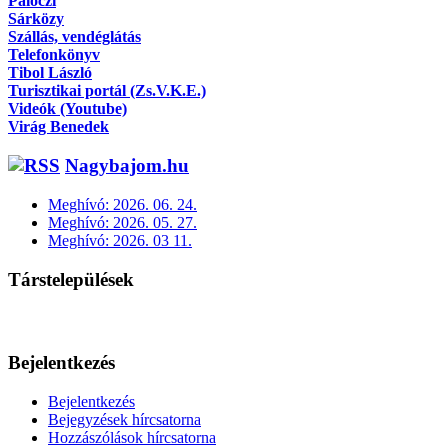
Pálóczi
Sárközy
Szállás, vendéglátás
Telefonkönyv
Tibol László
Turisztikai portál (Zs.V.K.E.)
Videók (Youtube)
Virág Benedek
Nagybajom.hu
Meghívó: 2026. 06. 24.
Meghívó: 2026. 05. 27.
Meghívó: 2026. 03 11.
Társtelepülések
Bejelentkezés
Bejelentkezés
Bejegyzések hírcsatorna
Hozzászólások hírcsatorna