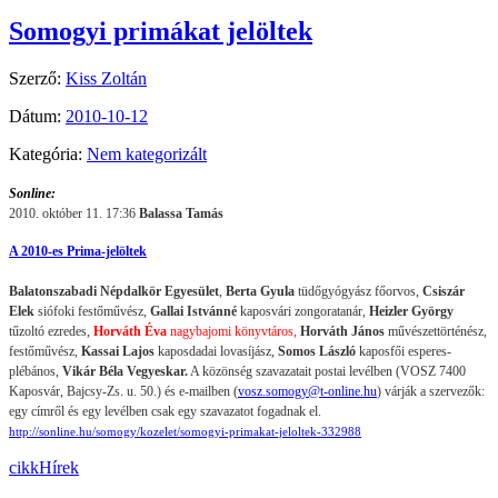
Somogyi primákat jelöltek
Szerző:
Kiss Zoltán
Dátum:
2010-10-12
Kategória:
Nem kategorizált
Sonline:
2010. október 11. 17:36
Balassa Tamás
A 2010-es Prima-jelöltek
Balatonszabadi Népdalkör Egyesület
,
Berta Gyula
tüdőgyógyász főorvos,
Csiszár
Elek
siófoki festőművész,
Gallai Istvánné
kaposvári zongoratanár,
Heizler György
tűzoltó ezredes,
Horváth Éva
nagybajomi könyvtáros,
Horváth János
művészettörténész,
festőművész,
Kassai Lajos
kaposdadai lovasíjász,
Somos László
kaposfői esperes-
plébános,
Vikár Béla Vegyeskar.
A közönség szavazatait postai levélben (VOSZ 7400
Kaposvár, Bajcsy-Zs. u. 50.) és e-mailben (
vosz.somogy@t-online.hu
) várják a szervezők:
egy címről és egy levélben csak egy szavazatot fogadnak el.
http://sonline.hu/somogy/kozelet/somogyi-primakat-jeloltek-332988
cikk
Hírek