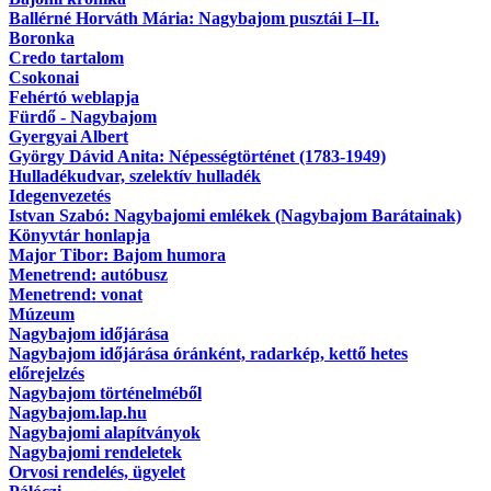
Ballérné Horváth Mária: Nagybajom pusztái I–II.
Boronka
Credo tartalom
Csokonai
Fehértó weblapja
Fürdő - Nagybajom
Gyergyai Albert
György Dávid Anita: Népességtörténet (1783-1949)
Hulladékudvar, szelektív hulladék
Idegenvezetés
Istvan Szabó: Nagybajomi emlékek (Nagybajom Barátainak)
Könyvtár honlapja
Major Tibor: Bajom humora
Menetrend: autóbusz
Menetrend: vonat
Múzeum
Nagybajom időjárása
Nagybajom időjárása óránként, radarkép, kettő hetes
előrejelzés
Nagybajom történelméből
Nagybajom.lap.hu
Nagybajomi alapítványok
Nagybajomi rendeletek
Orvosi rendelés, ügyelet