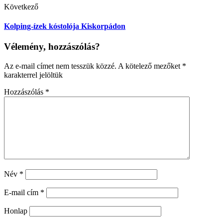
Következő
Kolping-ízek kóstolója Kiskorpádon
Vélemény, hozzászólás?
Az e-mail címet nem tesszük közzé.
A kötelező mezőket
*
karakterrel jelöltük
Hozzászólás
*
Név
*
E-mail cím
*
Honlap