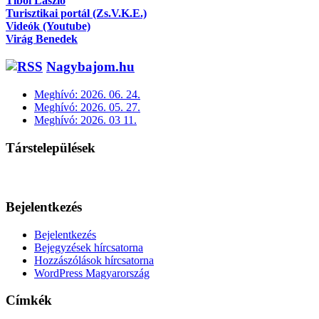
Tibol László
Turisztikai portál (Zs.V.K.E.)
Videók (Youtube)
Virág Benedek
Nagybajom.hu
Meghívó: 2026. 06. 24.
Meghívó: 2026. 05. 27.
Meghívó: 2026. 03 11.
Társtelepülések
Bejelentkezés
Bejelentkezés
Bejegyzések hírcsatorna
Hozzászólások hírcsatorna
WordPress Magyarország
Címkék