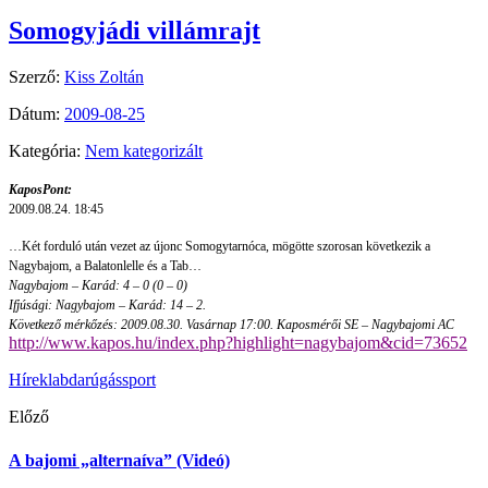
Somogyjádi villámrajt
Szerző:
Kiss Zoltán
Dátum:
2009-08-25
Kategória:
Nem kategorizált
KaposPont:
2009.08.24. 18:45
…Két forduló után vezet az újonc Somogytarnóca, mögötte szorosan következik a
Nagybajom, a Balatonlelle és a Tab…
Nagybajom – Karád: 4 – 0 (0 – 0)
Ifjúsági: Nagybajom – Karád: 14 – 2.
Következő mérkőzés: 2009.08.30. Vasárnap 17:00. Kaposmérői SE – Nagybajomi AC
http://www.kapos.hu/index.php?highlight=nagybajom&cid=73652
Hírek
labdarúgás
sport
Előző
A bajomi „alternaíva” (Videó)