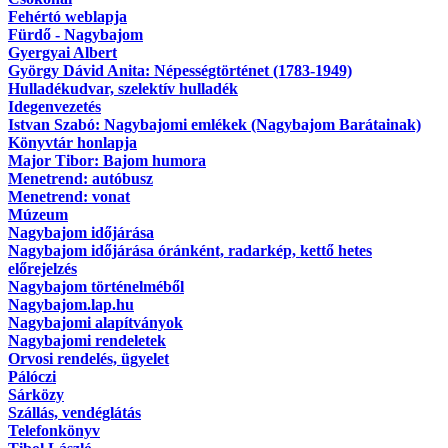
Fehértó weblapja
Fürdő - Nagybajom
Gyergyai Albert
György Dávid Anita: Népességtörténet (1783-1949)
Hulladékudvar, szelektív hulladék
Idegenvezetés
Istvan Szabó: Nagybajomi emlékek (Nagybajom Barátainak)
Könyvtár honlapja
Major Tibor: Bajom humora
Menetrend: autóbusz
Menetrend: vonat
Múzeum
Nagybajom időjárása
Nagybajom időjárása óránként, radarkép, kettő hetes
előrejelzés
Nagybajom történelméből
Nagybajom.lap.hu
Nagybajomi alapítványok
Nagybajomi rendeletek
Orvosi rendelés, ügyelet
Pálóczi
Sárközy
Szállás, vendéglátás
Telefonkönyv