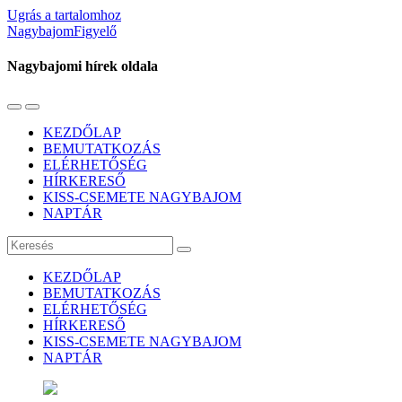
Ugrás a tartalomhoz
NagybajomFigyelő
Nagybajomi hírek oldala
Váltás
Használja
a
a
KEZDŐLAP
mobil
keresés
BEMUTATKOZÁS
menüre
mezőt
ELÉRHETŐSÉG
HÍRKERESŐ
KISS-CSEMETE NAGYBAJOM
NAPTÁR
Keresés
KEZDŐLAP
BEMUTATKOZÁS
ELÉRHETŐSÉG
HÍRKERESŐ
KISS-CSEMETE NAGYBAJOM
NAPTÁR