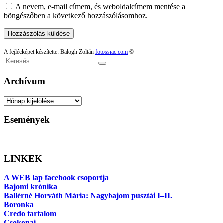
A nevem, e-mail címem, és weboldalcímem mentése a
böngészőben a következő hozzászólásomhoz.
A fejlécképet készítette: Balogh Zoltán
fotossrac.com
©
Keresés
Archívum
Archívum
Események
LINKEK
A WEB lap facebook csoportja
Bajomi krónika
Ballérné Horváth Mária: Nagybajom pusztái I–II.
Boronka
Credo tartalom
Csokonai