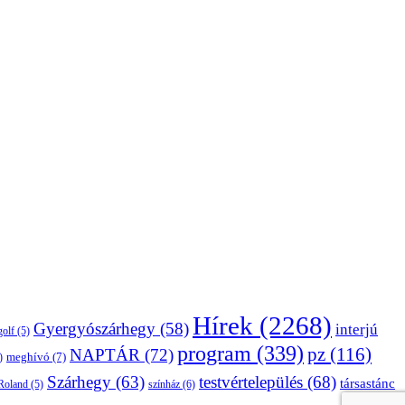
Hírek
(2268)
Gyergyószárhegy
(58)
interjú
golf
(5)
program
(339)
pz
(116)
NAPTÁR
(72)
)
meghívó
(7)
Szárhegy
(63)
testvértelepülés
(68)
társastánc
Roland
(5)
színház
(6)