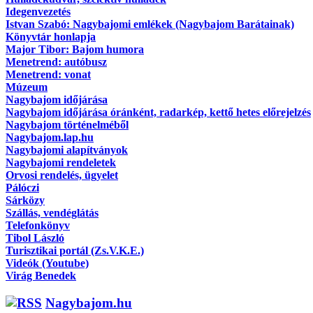
Idegenvezetés
Istvan Szabó: Nagybajomi emlékek (Nagybajom Barátainak)
Könyvtár honlapja
Major Tibor: Bajom humora
Menetrend: autóbusz
Menetrend: vonat
Múzeum
Nagybajom időjárása
Nagybajom időjárása óránként, radarkép, kettő hetes előrejelzés
Nagybajom történelméből
Nagybajom.lap.hu
Nagybajomi alapítványok
Nagybajomi rendeletek
Orvosi rendelés, ügyelet
Pálóczi
Sárközy
Szállás, vendéglátás
Telefonkönyv
Tibol László
Turisztikai portál (Zs.V.K.E.)
Videók (Youtube)
Virág Benedek
Nagybajom.hu