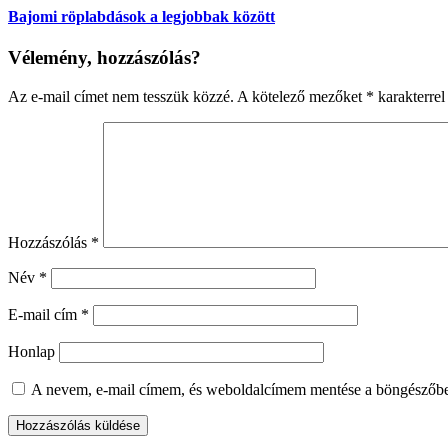
Bajomi röplabdások a legjobbak között
Vélemény, hozzászólás?
Az e-mail címet nem tesszük közzé.
A kötelező mezőket
*
karakterrel 
Hozzászólás
*
Név
*
E-mail cím
*
Honlap
A nevem, e-mail címem, és weboldalcímem mentése a böngészőb