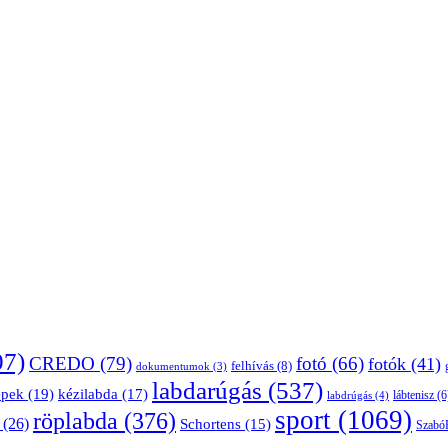
07)
CREDO
(79)
fotó
(66)
fotók
(41)
felhívás
(8)
dokumentumok
(3)
labdarúgás
(537)
épek
(19)
kézilabda
(17)
lábtenisz
(6
labdrúgás
(4)
sport
(1069)
röplabda
(376)
(26)
Schortens
(15)
Szabó