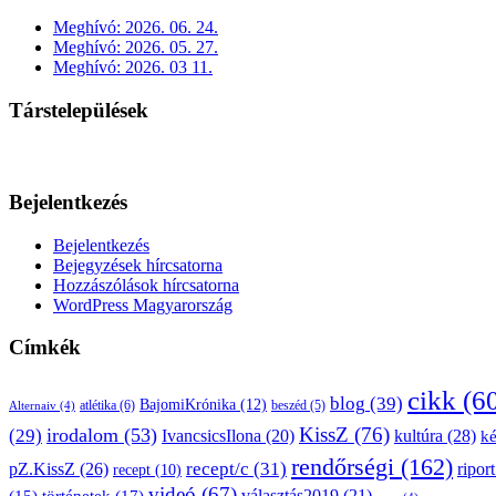
Meghívó: 2026. 06. 24.
Meghívó: 2026. 05. 27.
Meghívó: 2026. 03 11.
Társtelepülések
Bejelentkezés
Bejelentkezés
Bejegyzések hírcsatorna
Hozzászólások hírcsatorna
WordPress Magyarország
Címkék
cikk
(6
blog
(39)
BajomiKrónika
(12)
atlétika
(6)
beszéd
(5)
Alternaiv
(4)
KissZ
(76)
irodalom
(53)
(29)
kultúra
(28)
IvancsicsIlona
(20)
k
rendőrségi
(162)
pZ.KissZ
(26)
recept/c
(31)
riport
recept
(10)
videó
(67)
választás2019
(21)