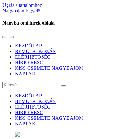
Ugrás a tartalomhoz
NagybajomFigyelő
Nagybajomi hírek oldala
Váltás
Használja
a
a
KEZDŐLAP
mobil
keresés
BEMUTATKOZÁS
menüre
mezőt
ELÉRHETŐSÉG
HÍRKERESŐ
KISS-CSEMETE NAGYBAJOM
NAPTÁR
Keresés
KEZDŐLAP
BEMUTATKOZÁS
ELÉRHETŐSÉG
HÍRKERESŐ
KISS-CSEMETE NAGYBAJOM
NAPTÁR