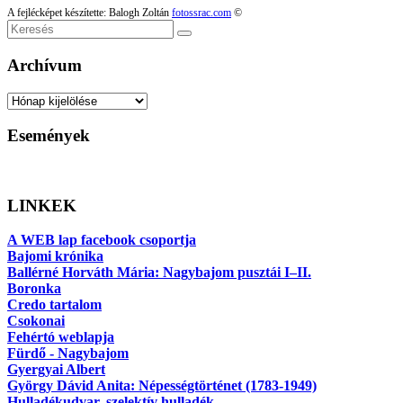
A fejlécképet készítette: Balogh Zoltán
fotossrac.com
©
Keresés
Archívum
Archívum
Események
LINKEK
A WEB lap facebook csoportja
Bajomi krónika
Ballérné Horváth Mária: Nagybajom pusztái I–II.
Boronka
Credo tartalom
Csokonai
Fehértó weblapja
Fürdő - Nagybajom
Gyergyai Albert
György Dávid Anita: Népességtörténet (1783-1949)
Hulladékudvar, szelektív hulladék