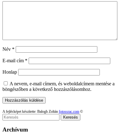
Név
*
E-mail cím
*
Honlap
A nevem, e-mail címem, és weboldalcímem mentése a
böngészőben a következő hozzászólásomhoz.
A fejlécképet készítette: Balogh Zoltán
fotossrac.com
©
Keresés
Archívum