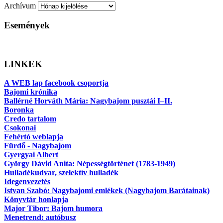
Archívum
Események
LINKEK
A WEB lap facebook csoportja
Bajomi krónika
Ballérné Horváth Mária: Nagybajom pusztái I–II.
Boronka
Credo tartalom
Csokonai
Fehértó weblapja
Fürdő - Nagybajom
Gyergyai Albert
György Dávid Anita: Népességtörténet (1783-1949)
Hulladékudvar, szelektív hulladék
Idegenvezetés
Istvan Szabó: Nagybajomi emlékek (Nagybajom Barátainak)
Könyvtár honlapja
Major Tibor: Bajom humora
Menetrend: autóbusz