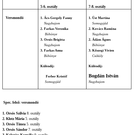
5-6. osztály
7-8. osztály
Versmondó
1. Ács-Gergely Fanny
1. Üst Martina
Nagybajom
Somogyjád
2. Farkas Veronika
2. Kovács Ramóna
Böhönye
Nagybajom
3. Orsós Brigitta
2. Ádám Ágnes
Nagybajom
Böhönye
3. Farkas Anna
3. Kőszegi Vivien
Böhönye
Csököly
Különdíj:
Különdíj:
Bogdán István
Ferber Kristóf
Somogyjád
Nagybajom
Spec. felső: versmondó
1. Orsós Szilvia
8. osztály
2. Klotz Mária
5. osztály
3. Orsós Tímea
5. osztály
3. Orsós Sándor
7. osztály