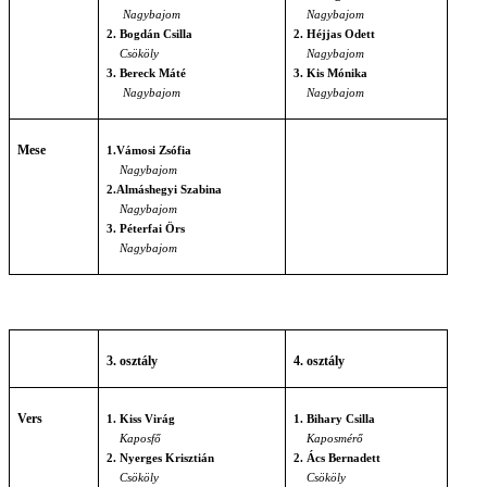
Nagybajom
Nagybajom
2.
Bogdán Csilla
2. Héjjas Odett
Csököly
Nagybajom
3. Bereck Máté
3. Kis Mónika
Nagybajom
Nagybajom
Mese
1.Vámosi Zsófia
Nagybajom
2.Almáshegyi Szabina
Nagybajom
3.
Péterfai Örs
Nagybajom
3. osztály
4. osztály
Vers
1. Kiss Virág
1. Bihary Csilla
Kaposfő
Kaposmérő
2. Nyerges Krisztián
2. Ács Bernadett
Csököly
Csököly