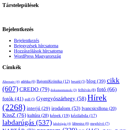
Társtelepülések
Bejelentkezés
Bejelentkezés
Bejegyzések hírcsatorna
Hozzászólások hírcsatorna
WordPress Magyarország
Címkék
cikk
blog
(39)
BajomiKrónika
(12)
atlétika
(6)
beszéd
(5)
Alternaiv
(4)
(607)
CREDO
(79)
fotó
(66)
felhívás
(8)
dokumentumok
(3)
Hírek
Gyergyószárhegy
(58)
fotók
(41)
golf
(5)
(2268)
irodalom
(53)
interjú
(29)
IvancsicsIlona
(20)
KissZ
(76)
kultúra
(28)
képek
(19)
kézilabda
(17)
labdarúgás
(537)
lábtenisz
(6)
meghívó
(7)
labdrúgás
(4)