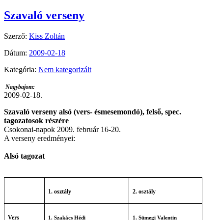
Szavaló verseny
Szerző:
Kiss Zoltán
Dátum:
2009-02-18
Kategória:
Nem kategorizált
Nagybajom:
2009-02-18.
Szavaló verseny alsó (vers- ésmesemondó), felső, spec.
tagozatosok részére
Csokonai-napok 2009. február 16-20.
A verseny eredményei:
Alsó tagozat
1. osztály
2. osztály
Vers
1. Szakács Hédi
1. Sümegi Valentin