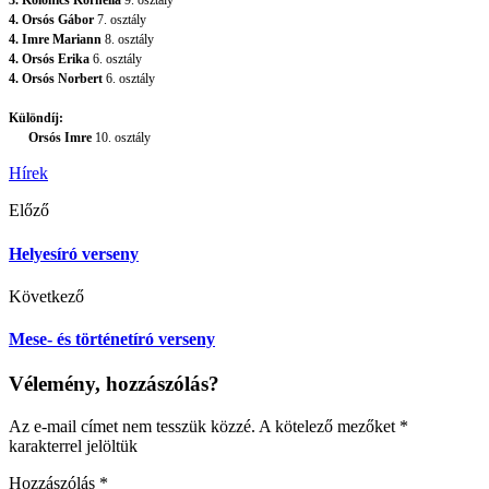
3. Kolonics Kornélia
9. osztály
4. Orsós Gábor
7. osztály
4. Imre Mariann
8. osztály
4. Orsós Erika
6. osztály
4. Orsós Norbert
6. osztály
Különdíj:
Orsós Imre
10. osztály
Hírek
Előző
Helyesíró verseny
Következő
Mese- és történetíró verseny
Vélemény, hozzászólás?
Az e-mail címet nem tesszük közzé.
A kötelező mezőket
*
karakterrel jelöltük
Hozzászólás
*