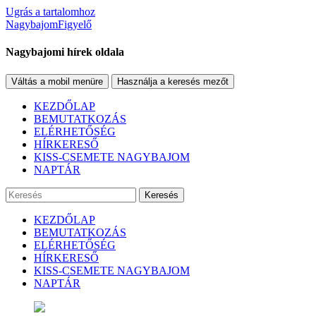
Ugrás a tartalomhoz
NagybajomFigyelő
Nagybajomi hírek oldala
Váltás a mobil menüre
Használja a keresés mezőt
KEZDŐLAP
BEMUTATKOZÁS
ELÉRHETŐSÉG
HÍRKERESŐ
KISS-CSEMETE NAGYBAJOM
NAPTÁR
Keresés
KEZDŐLAP
BEMUTATKOZÁS
ELÉRHETŐSÉG
HÍRKERESŐ
KISS-CSEMETE NAGYBAJOM
NAPTÁR