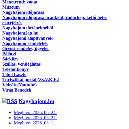
Menetrend: vonat
Múzeum
Nagybajom időjárása
Nagybajom időjárása óránként, radarkép, kettő hetes
előrejelzés
Nagybajom történelméből
Nagybajom.lap.hu
Nagybajomi alapítványok
Nagybajomi rendeletek
Orvosi rendelés, ügyelet
Pálóczi
Sárközy
Szállás, vendéglátás
Telefonkönyv
Tibol László
Turisztikai portál (Zs.V.K.E.)
Videók (Youtube)
Virág Benedek
Nagybajom.hu
Meghívó: 2026. 06. 24.
Meghívó: 2026. 05. 27.
Meghívó: 2026. 03 11.