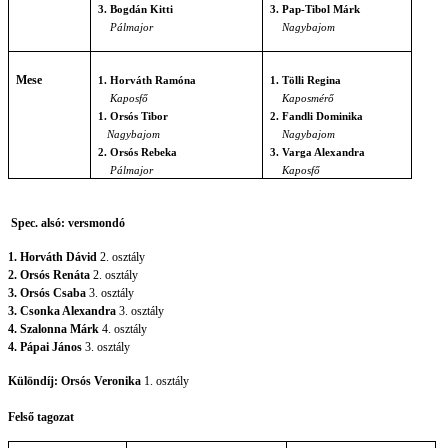
3. Bogdán Kitti
3. Pap-Tibol Márk
Pálmajor
Nagybajom
Mese
1. Horváth Ramóna
1. Tölli Regina
Kaposfő
Kaposmérő
1. Orsós Tibor
2. Fandli Dominika
Nagybajom
Nagybajom
2. Orsós Rebeka
3. Varga Alexandra
Pálmajor
Kaposfő
Spec. alsó: versmondó
1. Horváth Dávid
2. osztály
2. Orsós Renáta
2. osztály
3. Orsós Csaba
3. osztály
3. Csonka Alexandra
3. osztály
4. Szalonna Márk
4. osztály
4. Pápai János
3. osztály
Különdíj: Orsós Veronika
1. osztály
Felső tagozat