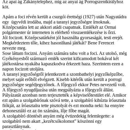
Az apai ág Zákánytelephez, míg az anyai ág Porrogszentkirályhoz
köt.
Apám a foci révén került a csurgói érettségi (1927) után Nagyatádra
egy ügyvédi irodába, majd a taranyi jegyzőségre írnoknak.
Középcsatára lett az akkori atádi csapatnak. Emlékét az Ormai
polgármester úr interneten is elérhető visszaemlékezése is őrzi.
Jól focizott. Középcsatárként jól használta gyorsaságát, testi erejét.
Megkérdeztem tőle, kihez hasonlítaná játékát? Bene Ferencet
nevezte meg.
Sose láttam focizni. Anyám számára tabu volt a foci. Az utolsó, még
Gyékényesből származó emlék szerint kificamodott bokával két
játékostársa nyakába kapaszkodva érkezett haza. Szerintem ezen a
napon focizott utoljára.
A taranyi jegyzőségről jelentkezett a szombathelyi jegyzőképzőbe,
melyet saját erőből elvégzett. Kisebb kitérők után került a porrogi
jegyzőségre segédjegyzőnek. A főjegyző ekkor Petes nevezetű volt.
A főjegyző nyugdíjazása után megpályázta a főjegyzői állást.
Pályázatát azonban nem terjesztették a képviselőtestület elé. Amikor
ezt apám a szolgabírónak szóvá tette, a szolgabíró kihúzta íróasztala
fiókját, az íróasztalra tette pisztolyát és ezt mondta neki: ha ennyire
dehonesztáló ez az ön számára, lője főbe magát.
A szolgabíró döntését anyám még évtizedekig felemlegette: a
szolgabíró nem akart „kezétcsókolomot” köszönni egy
parasztlánynak.