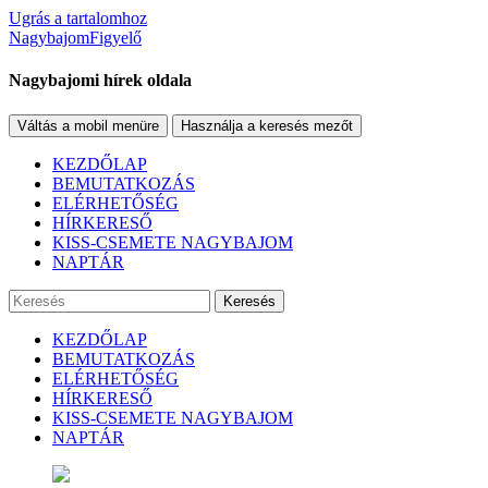
Ugrás a tartalomhoz
NagybajomFigyelő
Nagybajomi hírek oldala
Váltás a mobil menüre
Használja a keresés mezőt
KEZDŐLAP
BEMUTATKOZÁS
ELÉRHETŐSÉG
HÍRKERESŐ
KISS-CSEMETE NAGYBAJOM
NAPTÁR
Keresés
KEZDŐLAP
BEMUTATKOZÁS
ELÉRHETŐSÉG
HÍRKERESŐ
KISS-CSEMETE NAGYBAJOM
NAPTÁR