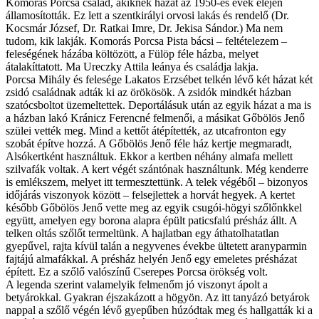
Komorás Porcsa család, akiknek házát az 1950-es évek elején
államosították. Ez lett a szentkirályi orvosi lakás és rendelő (Dr.
Kocsmár József, Dr. Ratkai Imre, Dr. Jekisa Sándor.) Ma nem
tudom, kik lakják. Komorás Porcsa Pista bácsi – feltételezem –
feleségének házába költözött, a Fülöp féle házba, melyet
átalakíttatott. Ma Ureczky Attila leánya és családja lakja.
Porcsa Mihály és felesége Lakatos Erzsébet telkén lévő két házat két
zsidó családnak adták ki az örökösök. A zsidók mindkét házban
szatócsboltot üzemeltettek. Deportálásuk után az egyik házat a ma is
a házban lakó Kránicz Ferencné felmenői, a másikat Gőbölös Jenő
szülei vették meg. Mind a kettőt átépítették, az utcafronton egy
szobát építve hozzá. A Gőbölös Jenő féle ház kertje megmaradt,
Alsókertként használtuk. Ekkor a kertben néhány almafa mellett
szilvafák voltak. A kert végét szántónak használtunk. Még kenderre
is emlékszem, melyet itt termesztettünk. A telek végéből – bizonyos
időjárás viszonyok között – felsejlettek a horvát hegyek. A kertet
később Gőbölös Jenő vette meg az egyik csugói-högyi szőlőnkkel
együtt, amelyen egy borona alapra épült paticsfalú présház állt. A
telken oltás szőlőt termeltünk. A hajlatban egy áthatolhatatlan
gyepűvel, rajta kívül talán a negyvenes évekbe ültetett aranyparmin
fajtájú almafákkal. A présház helyén Jenő egy emeletes présházat
épített. Ez a szőlő valószínű Cserepes Porcsa örökség volt.
A legenda szerint valamelyik felmenőm jó viszonyt ápolt a
betyárokkal. Gyakran éjszakázott a högyön. Az itt tanyázó betyárok
nappal a szőlő végén lévő gyepűben húzódtak meg és hallgatták ki a