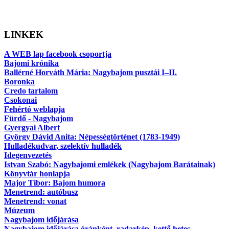
LINKEK
A WEB lap facebook csoportja
Bajomi krónika
Ballérné Horváth Mária: Nagybajom pusztái I–II.
Boronka
Credo tartalom
Csokonai
Fehértó weblapja
Fürdő - Nagybajom
Gyergyai Albert
György Dávid Anita: Népességtörténet (1783-1949)
Hulladékudvar, szelektív hulladék
Idegenvezetés
Istvan Szabó: Nagybajomi emlékek (Nagybajom Barátainak)
Könyvtár honlapja
Major Tibor: Bajom humora
Menetrend: autóbusz
Menetrend: vonat
Múzeum
Nagybajom időjárása
Nagybajom időjárása óránként, radarkép, kettő hetes