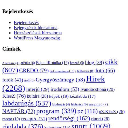
Bejelentkezés
Bejelentkezés
Bejegyzések hírcsatorna
Hozzászólások hírcsatorna
WordPress Magyarország
Címkék
cikk
blog
(39)
BajomiKrónika
(12)
atlétika
(6)
beszéd
(5)
Alternaiv
(4)
(607)
CREDO
(79)
fotó
(66)
felhívás
(8)
dokumentumok
(3)
Hírek
Gyergyószárhegy
(58)
fotók
(41)
golf
(5)
(2268)
irodalom
(53)
interjú
(29)
IvancsicsIlona
(20)
KissZ
(76)
kultúra
(28)
képek
(19)
kézilabda
(17)
labdarúgás
(537)
lábtenisz
(6)
meghívó
(7)
labdrúgás
(4)
program
(339)
pz
(116)
NAPTÁR
(72)
pZ.KissZ
(26)
rendőrségi
(162)
recept/c
(31)
riport
(26)
recept
(10)
sport
(1069)
röplabda
(376)
Schortens
(15)