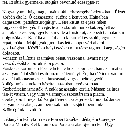
fel. Itt látták gyermekei utoljára bevonuló édesapjukat.
Nagyanyám, drága nagyanyám, aki terhességébe belerokkant. Életét
görbén élte le. Ő dagasztotta, sütötte a kenyeret. Hajnalban
dagasztott „padláscsurogásig”. Délre kisült az egész héten
fogyasztott kenyér. Elvégezte a házkörüli munkákat, segített az
állatok etetésében, fejvékában vitte a früstököt, az ebédet a határban
dolgozóknak. Kapálta a határban a kukoricát és szőlőt, egyelte a
répát, mákot. Majd gyalogmunkás lett a kaposvári állami
gazdaságban. Később a helyi tsz-ben mint téesz tag munkaegységért
dolgozott.
Vonaton szállította szalmával bélelt, vászonnal levarrt nagy
vesszővékákban az almát a piacra.
Főiskolás koromban Pécsre hetente hozta sporttáskában az almát és
az anyám által sütött és dobozolt süteményt. Én, ha ráértem, vártam
a vasút állomáson az esti húszasnál, vagy cipelte egyedül a
kollégiumba a nekem készített táskában lévő csomagot.
Szobatársaim ismerték. A pakk az asztalra került. Másnap az üres
táskát vittem, vagy vitte valamelyik szobatársam a piacra.
Családja az Imrejankó Varga Ferenc családja volt. Imrankó Jancsi
bátyám és családja, amiben csak tudott segített bennünket.
Szükségünk is volt rá.
Dédanyám leánykori neve Porcsa Erzsébet, dédapám Cserepes
Porcsa Mihály. Két különböző Porcsa család gyermekei. Úgy