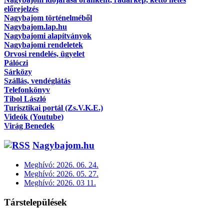
előrejelzés
Nagybajom történelméből
Nagybajom.lap.hu
Nagybajomi alapítványok
Nagybajomi rendeletek
Orvosi rendelés, ügyelet
Pálóczi
Sárközy
Szállás, vendéglátás
Telefonkönyv
Tibol László
Turisztikai portál (Zs.V.K.E.)
Videók (Youtube)
Virág Benedek
Nagybajom.hu
Meghívó: 2026. 06. 24.
Meghívó: 2026. 05. 27.
Meghívó: 2026. 03 11.
Társtelepülések