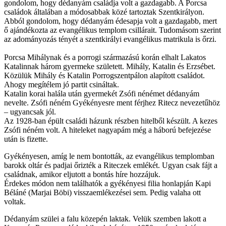
gondolom, hogy dédanyám családja volt a gazdagabb. A Porcsa
családok általában a módosabbak közé tartoztak Szentkirályon.
Abból gondolom, hogy dédanyám édesapja volt a gazdagabb, mert
ő ajándékozta az evangélikus templom csillárait. Tudomásom szerint
az adományozás tényét a szentkirályi evangélikus matrikula is őrzi.
Porcsa Mihálynak és a porrogi származású korán elhalt Lakatos
Katalinnak három gyermeke született. Mihály, Katalin és Erzsébet.
Közülük Mihály és Katalin Porrogszentpálon alapított családot.
Ahogy megítélem jó partit csináltak.
Katalin korai halála után gyermekét Zsófi nénémet dédanyám
nevelte. Zsófi néném Gyékényesre ment férjhez Ritecz nevezetűhöz
– ugyancsak jól.
Az 1928-ban épült családi házunk részben hitelből készült. A kezes
Zsófi néném volt. A hiteleket nagyapám még a háború befejezése
után is fizette.
Gyékényesen, amíg le nem bontották, az evangélikus templomban
barokk oltár és padjai őrizték a Riteczek emlékét. Ugyan csak fájt a
családnak, amikor eljutott a bontás híre hozzájuk.
Érdekes módon nem találhatók a gyékényesi filia honlapján Kapi
Béláné (Marjai Böbi) visszaemlékezései sem. Pedig valaha ott
voltak.
Dédanyám szülei a falu közepén laktak. Velük szemben lakott a