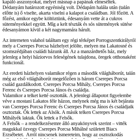
kapáló asszonyokat, melyet másnap a papának elmeséltek.
Dédanyám határozott egyéniség volt. Dédapám halála után (talán
előtte is) ő viselte, akarta viselni a kalapot a családban. Jól főzött. A
főzést, amikor egybe költöztünk, édesanyám vette át a cukros
süteményekkel együtt. Míg a kelt tészták és sós sütemények sütése
édesanyámon kívül a két nagymamára hárult.
Az interneten valahol találtam egy régi térképet Porrogszentkirályról
mely a Cserepes Porcsa házhelyet jelölte, melyen ma Lakatosné és
szomszédjában családi házunk áll. Az a manzárdtetős ház, mely
jelenleg a helyi háziorvos feleségének tulajdona, öregek otthonaként
funkcionál.
Az eredeti házhelyen valamikor régen a második világháborút, talán
még az első világháborút megelőzően is három Cserepes Porcsa
család gazdálkodott. Cserepes Porcsa Mihály, Cserepes Porcsa
Ferenc és Cserepes Porcsa János és családja.
Valamikor a telket ketté osztották. A jelenlegi állapotot figyelembe
véve a mostani Lakatos féle házon, melynek még ma is két bejárata
van Cserepes Porcsa Ferenc és Cserepes Porcsa János és családjaik
osztoztak. Ők lettek az Alsók. A másik telken Cserepes Porcsa
Mihályék laktak. Ők lettek a Felsők.
A Felsők – a rendelkezésemre álló anyakönyvek szerint – vitték
magukkal özvegy Cserepes Porcsa Mihálné született Biacs
Erzsébetet. Arról nincsenek ismereteim, hogy az osztozkodás