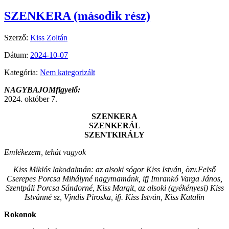
SZENKERA (második rész)
Szerző:
Kiss Zoltán
Dátum:
2024-10-07
Kategória:
Nem kategorizált
NAGYBAJOMfigyelő:
2024. október 7.
SZENKERA
SZENKERÁL
SZENTKIRÁLY
Emlékezem, tehát vagyok
Kiss Miklós lakodalmán: az alsoki sógor Kiss István, özv.Felső
Cserepes Porcsa Mihályné nagymamánk, ifj Imrankó Varga János,
Szentpáli Porcsa Sándorné, Kiss Margit, az alsoki (gyékényesi) Kiss
Istvánné sz, Vjndis Piroska, ifj. Kiss István, Kiss Katalin
Rokonok