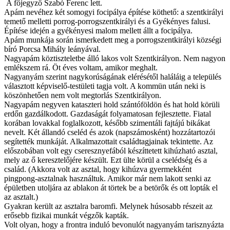
A főjegyző Szabó Ferenc lett.
Apám nevéhez két somogyi focipálya építése köthető: a szentkirályi
temető melletti porrog-porrogszentkirályi és a Gyékényes falusi.
Építése idején a gyékényesi malom mellett állt a focipálya.
Apám munkája során ismerkedett meg a porrogszentkirályi községi
bíró Porcsa Mihály leányával.
Nagyapám köztiszteletbe álló lakos volt Szentkirályon. Nem nagyon
emlékszem rá. Öt éves voltam, amikor meghalt.
Nagyanyám szerint nagykorúságának elérésétől haláláig a település
választott képviselő-testületi tagja volt. A kommün után neki is
köszönhetően nem volt megtorlás Szentkirályon.
Nagyapám negyven kataszteri hold szántóföldön és hat hold körüli
erdőn gazdálkodott. Gazdaságát folyamatosan fejlesztette. Fiatal
korában lovakkal foglalkozott, később szimentáli fajtájú bikákat
nevelt. Két állandó cseléd és azok (napszámosként) hozzátartozói
segítették munkáját. Alkalmazottait családtagjainak tekintette. Az
előszobában volt egy cseresznyefából készíttetett kihúzható asztal,
mely az ő keresztelőjére készült. Ezt ülte körül a cselédség és a
család. (Akkora volt az asztal, hogy kihúzva gyermekként
pingpong-asztalnak használtuk. Amikor már nem lakott senki az
épületben utoljára az ablakon át törtek be a betörők és ott lopták el
az asztalt.)
Gyakran került az asztalra baromfi. Melynek húsosabb részeit az
erősebb fizikai munkát végzők kapták.
Volt olyan, hogy a frontra induló bevonulót nagyanyám tarisznyázta