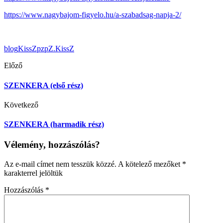
https://www.nagybajom-figyelo.hu/a-szabadsag-napja-2/
blog
KissZ
pz
pZ.KissZ
Előző
SZENKERA (első rész)
Következő
SZENKERA (harmadik rész)
Vélemény, hozzászólás?
Az e-mail címet nem tesszük közzé.
A kötelező mezőket
*
karakterrel jelöltük
Hozzászólás
*