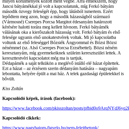
milyen körülmények között ment végbe. Arra emlékszem, hogy
Jancsi bátyámékkal jó volt a kapcsolatunk, míg Ferkó bátyám
második özvegy feleségét épp, hogy látásból ismertem. Ezért
lepődtem meg azon, hogy a második házasságból származó
(Vármosné) Cserepes Porcsa Margitot édesanyám határozott
kérésére halotti torára meg kellett hívnom. Ferkó bátyámék
válásának oka a kierőszakolt házasság volt. Ferkó bátyám és első
felesége ugyanis első unokatestvérek voltak. Mi jó kapcsolatba
voltunk az első feleséggel Bózsiék Ángyommal és Bózsi Bözsi
nénémmel (sz. Alsó Cserepes Porcsa Erzsébettel). Bözsi néném
keresztanyám, míg gyermekeiknek szüleim keresztszülei lettek. A
kereszttestvéri kapcsolatot még ma is tartjuk.
Dédapámék a saját telkükön a meglévő istálló elé házat építettek.
Ezt a házat – az érzésem szerin dédanyám hatására – nagyapám
lebontatta, helyére épült a mai ház. A telek gazdasági épületekkel is
bővült.
Kiss Zoltán
Kapcsolódó képek, írások (facebook):
https://www.facebook.com/pkisszoltan/posts/pfbid0o9ArqNYd
Kapcsolódó cikkek:
https://www.nagybajom-figyelo.hu/nem-felejthetunk/