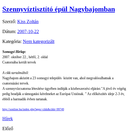
Szennyvíztisztító épül Nagybajomban
Szerző:
Kiss Zoltán
Dátum:
2007-10-22
Kategória:
Nem kategorizált
Somogyi Hírlap:
2007. október 22., hétfő, 2. oldal
Csatornába került tervek
A cikk tartalmából:
Nagybajom aközött a 23 somogyi település között van, ahol megvalósulhatnak a
csatornázási tervek.
A szennyvízcsatorna létesítése ügyében indítják a közbeszerzési eljárást."A jövő év végéig
pedig beadják a támogatási kérelmeket az Európai Uniónak. " Az előkészítés ideje 2-3 év,
ebből a harmadik évben tartanak.
http://sonline.hu/index.php?apps=cikk&cikk=99749
Hírek
Előző