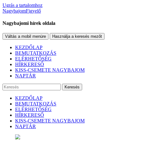
Ugrás a tartalomhoz
NagybajomFigyelő
Nagybajomi hírek oldala
Váltás a mobil menüre
Használja a keresés mezőt
KEZDŐLAP
BEMUTATKOZÁS
ELÉRHETŐSÉG
HÍRKERESŐ
KISS-CSEMETE NAGYBAJOM
NAPTÁR
Keresés
KEZDŐLAP
BEMUTATKOZÁS
ELÉRHETŐSÉG
HÍRKERESŐ
KISS-CSEMETE NAGYBAJOM
NAPTÁR