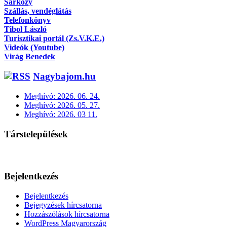
Sárközy
Szállás, vendéglátás
Telefonkönyv
Tibol László
Turisztikai portál (Zs.V.K.E.)
Videók (Youtube)
Virág Benedek
Nagybajom.hu
Meghívó: 2026. 06. 24.
Meghívó: 2026. 05. 27.
Meghívó: 2026. 03 11.
Társtelepülések
Bejelentkezés
Bejelentkezés
Bejegyzések hírcsatorna
Hozzászólások hírcsatorna
WordPress Magyarország