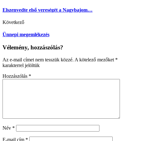
Elszenvedte első vereségét a Nagybajom…
Következő
Ünnepi megemlékezés
Vélemény, hozzászólás?
Az e-mail címet nem tesszük közzé.
A kötelező mezőket
*
karakterrel jelöltük
Hozzászólás
*
Név
*
E-mail cím
*