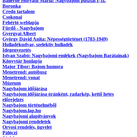
Ballérné Horváth Mária: Nagybajom pusztái I–II.
Boronka
Credo tartalom
Csokonai
Fehértó weblapja
Fürdő - Nagybajom
Gyergyai Albert
György Dávid Anita: Népességtörténet (1783-1949)
Hulladékudvar, szelektív hulladék
Idegenvezetés
Istvan Szabó: Nagybajomi emlékek (Nagybajom Barátainak)
Könyvtár honlapja
Major Tibor: Bajom humora
Menetrend: autóbusz
Menetrend: vonat
Múzeum
Nagybajom időjárása
Nagybajom időjárása óránként, radarkép, kettő hetes
előrejelzés
Nagybajom történelméből
Nagybajom.lap.hu
Nagybajomi alapítványok
Nagybajomi rendeletek
Orvosi rendelés, ügyelet
Pálóczi