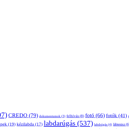
07)
CREDO
(79)
fotó
(66)
fotók
(41)
felhívás
(8)
dokumentumok
(3)
labdarúgás
(537)
épek
(19)
kézilabda
(17)
lábtenisz
(6
labdrúgás
(4)