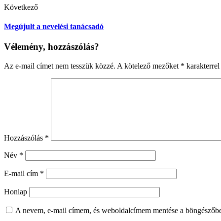
Következő
Megújult a nevelési tanácsadó
Vélemény, hozzászólás?
Az e-mail címet nem tesszük közzé.
A kötelező mezőket
*
karakterrel 
Hozzászólás
*
Név
*
E-mail cím
*
Honlap
A nevem, e-mail címem, és weboldalcímem mentése a böngészőb