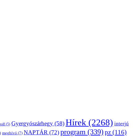
Hírek
(2268)
Gyergyószárhegy
(58)
interjú
golf
(5)
program
(339)
pz
(116)
NAPTÁR
(72)
)
meghívó
(7)