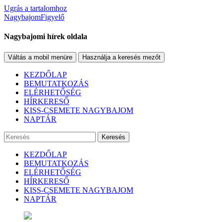
Ugrás a tartalomhoz
NagybajomFigyelő
Nagybajomi hírek oldala
Váltás a mobil menüre
Használja a keresés mezőt
KEZDŐLAP
BEMUTATKOZÁS
ELÉRHETŐSÉG
HÍRKERESŐ
KISS-CSEMETE NAGYBAJOM
NAPTÁR
Keresés
KEZDŐLAP
BEMUTATKOZÁS
ELÉRHETŐSÉG
HÍRKERESŐ
KISS-CSEMETE NAGYBAJOM
NAPTÁR