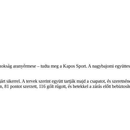
nokság aranyérmese – tudta meg a Kapos Sport. A nagybajomi együttes
árt sikerrel. A tervek szerint együtt tartják majd a csapatot, és szeretn
 pontot szerzett, 116 gólt rúgott, és hetekkel a zárás előtt bebiztosíto