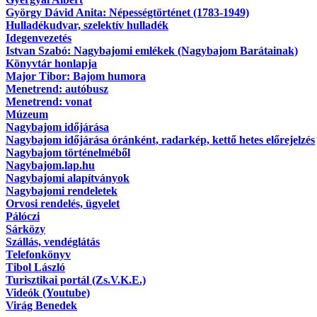
György Dávid Anita: Népességtörténet (1783-1949)
Hulladékudvar, szelektív hulladék
Idegenvezetés
Istvan Szabó: Nagybajomi emlékek (Nagybajom Barátainak)
Könyvtár honlapja
Major Tibor: Bajom humora
Menetrend: autóbusz
Menetrend: vonat
Múzeum
Nagybajom időjárása
Nagybajom időjárása óránként, radarkép, kettő hetes előrejelzés
Nagybajom történelméből
Nagybajom.lap.hu
Nagybajomi alapítványok
Nagybajomi rendeletek
Orvosi rendelés, ügyelet
Pálóczi
Sárközy
Szállás, vendéglátás
Telefonkönyv
Tibol László
Turisztikai portál (Zs.V.K.E.)
Videók (Youtube)
Virág Benedek