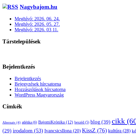
Nagybajom.hu
Meghívó: 2026. 06. 24.
Meghívó: 2026. 05. 27.
Meghívó: 2026. 03 11.
Társtelepülések
Bejelentkezés
Bejelentkezés
Bejegyzések hírcsatorna
Hozzászólások hírcsatorna
WordPress Magyarország
Címkék
cikk
(6
blog
(39)
BajomiKrónika
(12)
atlétika
(6)
beszéd
(5)
Alternaiv
(4)
KissZ
(76)
irodalom
(53)
(29)
kultúra
(28)
IvancsicsIlona
(20)
k