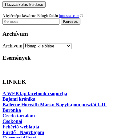
A fejlécképet készítette: Balogh Zoltán
fotossrac.com
©
Keresés
Archívum
Archívum
Események
LINKEK
A WEB lap facebook csoportja
Bajomi krónika
Ballérné Horváth Mária: Nagybajom pusztái I–II.
Boronka
Credo tartalom
Csokonai
Fehértó weblapja
Fürdő - Nagybajom
Gyergyai Albert