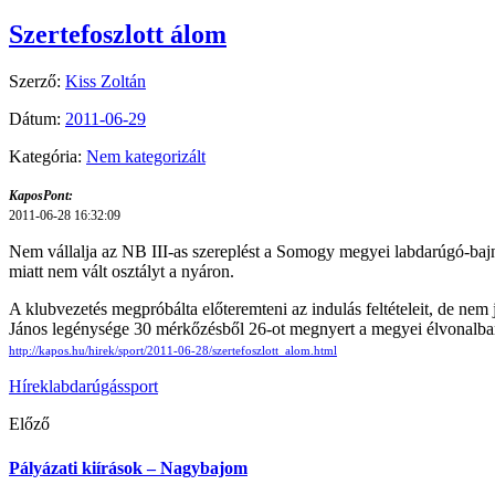
Szertefoszlott álom
Szerző:
Kiss Zoltán
Dátum:
2011-06-29
Kategória:
Nem kategorizált
KaposPont:
2011-06-28 16:32:09
Nem vállalja az NB III-as szereplést a Somogy megyei labdarúgó-baj
miatt nem vált osztályt a nyáron.
A klubvezetés megpróbálta előteremteni az indulás feltételeit, de nem j
János legénysége 30 mérkőzésből 26-ot megnyert a megyei élvonalban, 81
http://kapos.hu/hirek/sport/2011-06-28/szertefoszlott_alom.html
Hírek
labdarúgás
sport
Előző
Pályázati kiírások – Nagybajom