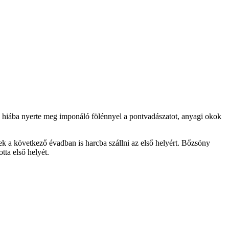
 hiába nyerte meg imponáló fölénnyel a pontvadászatot, anyagi okok
ének a következő évadban is harcba szállni az első helyért. Bőzsöny
tta első helyét.