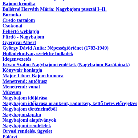
Bajomi krónika
Ballérné Horváth Mária: Nagybajom pusztái I–II.
Boronka
Credo tartalom
Csokonai
Fehértó weblapja
Fürdő - Nagybajom
Gyergyai Albert
György Dávid Anita: Népességtörténet (1783-1949)
Hulladékudvar, szelektív hulladék
Idegenvezetés
Istvan Szabó: Nagybajomi emlékek (Nagybajom Barátainak)
Könyvtár honlapja
Major Tibor: Bajom humora
Menetrend: autóbusz
Menetrend: vonat
Múzeum
Nagybajom időjárása
Nagybajom időjárása óránként, radarkép, kettő hetes előrejelzés
Nagybajom történelméből
Nagybajom.lap.hu
Nagybajomi alapítványok
Nagybajomi rendeletek
Orvosi rendelés, ügyelet
Pálóczi