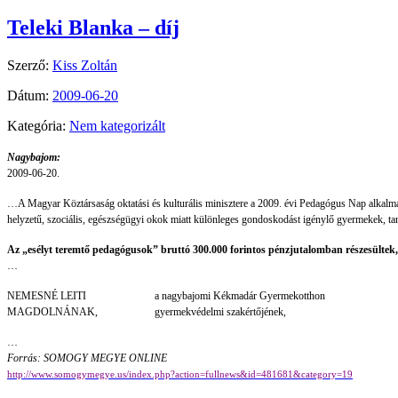
Teleki Blanka – díj
Szerző:
Kiss Zoltán
Dátum:
2009-06-20
Kategória:
Nem kategorizált
Nagybajom:
2009-06-20.
…A Magyar Köztársaság oktatási és kulturális minisztere a 2009. évi Pedagógus Nap alkalm
helyzetű, szociális, egészségügyi okok miatt különleges gondoskodást igénylő gyermekek, ta
Az „esélyt teremtő pedagógusok”
bruttó 300.000 forintos pénzjutalomban részesültek, és
…
NEMESNÉ LEITI
a nagybajomi Kékmadár Gyermekotthon
MAGDOLNÁNAK,
gyermekvédelmi szakértőjének,
…
Forrás: SOMOGY MEGYE ONLINE
http://www.somogymegye.us/index.php?action=fullnews&id=481681&category=19