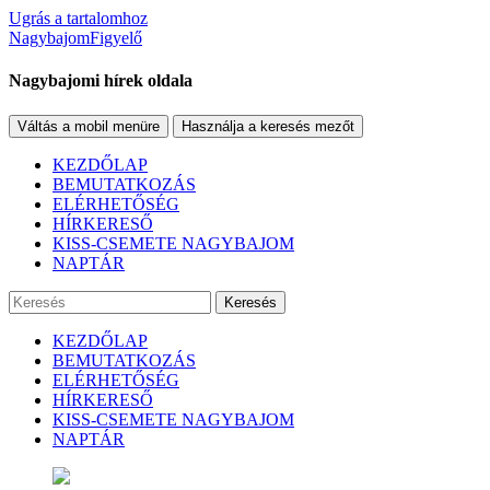
Ugrás a tartalomhoz
NagybajomFigyelő
Nagybajomi hírek oldala
Váltás a mobil menüre
Használja a keresés mezőt
KEZDŐLAP
BEMUTATKOZÁS
ELÉRHETŐSÉG
HÍRKERESŐ
KISS-CSEMETE NAGYBAJOM
NAPTÁR
Keresés
KEZDŐLAP
BEMUTATKOZÁS
ELÉRHETŐSÉG
HÍRKERESŐ
KISS-CSEMETE NAGYBAJOM
NAPTÁR