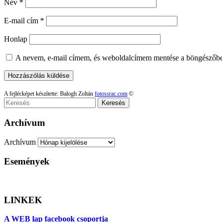
Név
*
E-mail cím
*
Honlap
A nevem, e-mail címem, és weboldalcímem mentése a böngészőb
A fejlécképet készítette: Balogh Zoltán
fotossrac.com
©
Keresés
Archívum
Archívum
Események
LINKEK
A WEB lap facebook csoportja