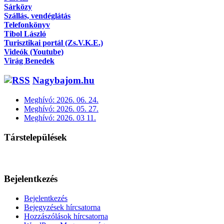
Sárközy
Szállás, vendéglátás
Telefonkönyv
Tibol László
Turisztikai portál (Zs.V.K.E.)
Videók (Youtube)
Virág Benedek
Nagybajom.hu
Meghívó: 2026. 06. 24.
Meghívó: 2026. 05. 27.
Meghívó: 2026. 03 11.
Társtelepülések
Bejelentkezés
Bejelentkezés
Bejegyzések hírcsatorna
Hozzászólások hírcsatorna