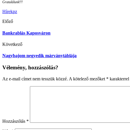
Gratulálunk!!!
Hírek
pz
Előző
Bankrablás Kaposváron
Következő
Nagybajom negyedik márványtáblája
Vélemény, hozzászólás?
Az e-mail címet nem tesszük közzé.
A kötelező mezőket
*
karakterrel 
Hozzászólás
*