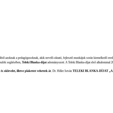
ából azoknak a pedagógusoknak, akik nevelő-oktató, fejlesztő munkájuk során kiemelkedő ered
nulók segítésében,
Teleki Blanka-díjat
adományozott. A Teleki Blanka-díjat első alkalommal 
 oklevelet, illetve plakettet vehettek át
.
Dr. Hiller István
TELEKI BLANKA-DÍJAT „