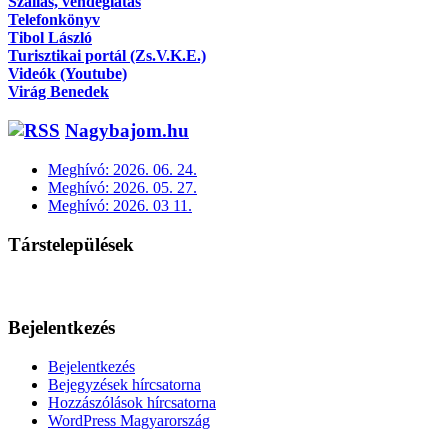
Szállás, vendéglátás
Telefonkönyv
Tibol László
Turisztikai portál (Zs.V.K.E.)
Videók (Youtube)
Virág Benedek
Nagybajom.hu
Meghívó: 2026. 06. 24.
Meghívó: 2026. 05. 27.
Meghívó: 2026. 03 11.
Társtelepülések
Bejelentkezés
Bejelentkezés
Bejegyzések hírcsatorna
Hozzászólások hírcsatorna
WordPress Magyarország