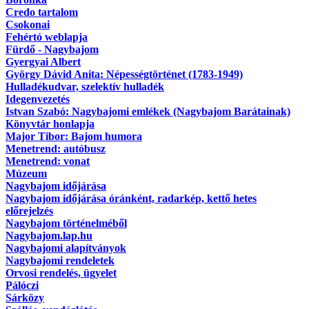
Credo tartalom
Csokonai
Fehértó weblapja
Fürdő - Nagybajom
Gyergyai Albert
György Dávid Anita: Népességtörténet (1783-1949)
Hulladékudvar, szelektív hulladék
Idegenvezetés
Istvan Szabó: Nagybajomi emlékek (Nagybajom Barátainak)
Könyvtár honlapja
Major Tibor: Bajom humora
Menetrend: autóbusz
Menetrend: vonat
Múzeum
Nagybajom időjárása
Nagybajom időjárása óránként, radarkép, kettő hetes
előrejelzés
Nagybajom történelméből
Nagybajom.lap.hu
Nagybajomi alapítványok
Nagybajomi rendeletek
Orvosi rendelés, ügyelet
Pálóczi
Sárközy