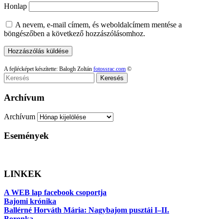
Honlap
A nevem, e-mail címem, és weboldalcímem mentése a
böngészőben a következő hozzászólásomhoz.
A fejlécképet készítette: Balogh Zoltán
fotossrac.com
©
Keresés
Archívum
Archívum
Események
LINKEK
A WEB lap facebook csoportja
Bajomi krónika
Ballérné Horváth Mária: Nagybajom pusztái I–II.
Boronka