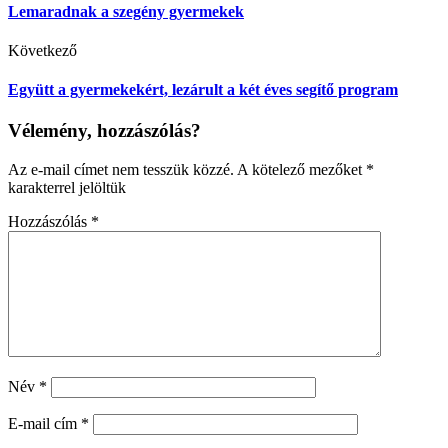
Lemaradnak a szegény gyermekek
Következő
Együtt a gyermekekért, lezárult a két éves segítő program
Vélemény, hozzászólás?
Az e-mail címet nem tesszük közzé.
A kötelező mezőket
*
karakterrel jelöltük
Hozzászólás
*
Név
*
E-mail cím
*