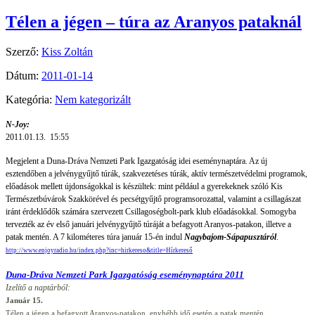
Télen a jégen – túra az Aranyos pataknál
Szerző:
Kiss Zoltán
Dátum:
2011-01-14
Kategória:
Nem kategorizált
N-Joy:
2011.01.13. 15:55
Megjelent a Duna-Dráva Nemzeti Park Igazgatóság idei eseménynaptára. Az új
esztendőben a jelvénygyűjtő túrák, szakvezetéses túrák, aktív természetvédelmi programok,
előadások mellett újdonságokkal is készültek: mint például a gyerekeknek szóló Kis
Természetbúvárok Szakkörével és pecsétgyűjtő programsorozattal, valamint a csillagászat
iránt érdeklődők számára szervezett Csillagoségbolt-park klub előadásokkal. Somogyba
tervezték az év első januári jelvénygyűjtő túráját a befagyott Aranyos-patakon, illetve a
patak mentén. A 7 kilométeres túra január 15-én indul
Nagybajom-Sápapusztáról
.
http://www.enjoyradio.hu/index.php?inc=hirkereso&title=Hírkereső
Duna-Dráva Nemzeti Park Igazgatóság eseménynaptára 2011
Izelítő a naptárból:
Január 15.
Télen a jégen a befagyott Aranyos-patakon, enyhébb idő esetén a patak mentén