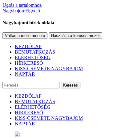
Ugrás a tartalomhoz
NagybajomFigyelő
Nagybajomi hírek oldala
Váltás a mobil menüre
Használja a keresés mezőt
KEZDŐLAP
BEMUTATKOZÁS
ELÉRHETŐSÉG
HÍRKERESŐ
KISS-CSEMETE NAGYBAJOM
NAPTÁR
Keresés
KEZDŐLAP
BEMUTATKOZÁS
ELÉRHETŐSÉG
HÍRKERESŐ
KISS-CSEMETE NAGYBAJOM
NAPTÁR