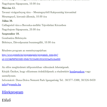
Nagybajom-Sápapuszta, 10.00 óra
Március 12.
Tavaszi virágszőnyeg túra – Mesztegnyőtől Kakpusztáig kisvasúttal
Mesztegnyő, kisvasút állomás, 10.00 óra
Július 30.
Csillagnéző túra a Boronka-melléki Tájvédelmi Körzetben
Nagybajom-Sápapuszta, 20.00 óra
Szeptember 10.
Gombatúra Böhönyén
Böhönye, Dávodpusztai buszmegálló, 10.00 óra
Részletes program az eseménynaptárban:
http://www.greenfo.hu/programajanlo/programok_item.php?
id=5323&PHPSESSID=09db79233e085392d182fae95c6ee000
Az előre meghirdetett időpontokban változások lehetségesek.
Kérjük Önöket, hogy előzetesen érdeklődjenek a részletekért
honlapunkon
vagy
személyesen.
Információ: Duna-Dráva Nemzeti Park Igazgatóság Tel.: 30/377-3388, 30/326-9459
info@greenfo.hu
Hírek
program
Előző