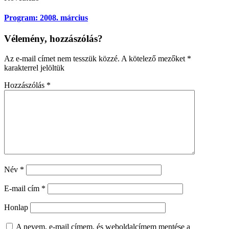
Program: 2008. március
Vélemény, hozzászólás?
Az e-mail címet nem tesszük közzé.
A kötelező mezőket
*
karakterrel jelöltük
Hozzászólás
*
Név
*
E-mail cím
*
Honlap
A nevem, e-mail címem, és weboldalcímem mentése a