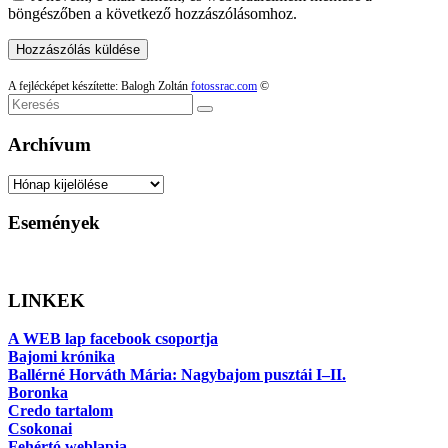
böngészőben a következő hozzászólásomhoz.
A fejlécképet készítette: Balogh Zoltán
fotossrac.com
©
Keresés
Archívum
Archívum
Események
LINKEK
A WEB lap facebook csoportja
Bajomi krónika
Ballérné Horváth Mária: Nagybajom pusztái I–II.
Boronka
Credo tartalom
Csokonai
Fehértó weblapja