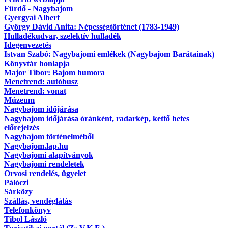
Fürdő - Nagybajom
Gyergyai Albert
György Dávid Anita: Népességtörténet (1783-1949)
Hulladékudvar, szelektív hulladék
Idegenvezetés
Istvan Szabó: Nagybajomi emlékek (Nagybajom Barátainak)
Könyvtár honlapja
Major Tibor: Bajom humora
Menetrend: autóbusz
Menetrend: vonat
Múzeum
Nagybajom időjárása
Nagybajom időjárása óránként, radarkép, kettő hetes
előrejelzés
Nagybajom történelméből
Nagybajom.lap.hu
Nagybajomi alapítványok
Nagybajomi rendeletek
Orvosi rendelés, ügyelet
Pálóczi
Sárközy
Szállás, vendéglátás
Telefonkönyv
Tibol László