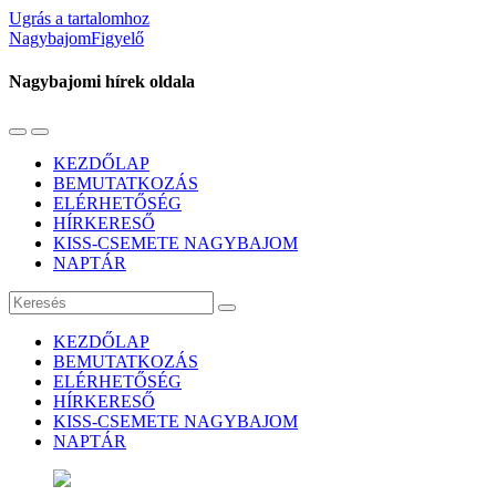
Ugrás a tartalomhoz
NagybajomFigyelő
Nagybajomi hírek oldala
Váltás
Használja
a
a
KEZDŐLAP
mobil
keresés
BEMUTATKOZÁS
menüre
mezőt
ELÉRHETŐSÉG
HÍRKERESŐ
KISS-CSEMETE NAGYBAJOM
NAPTÁR
Keresés
KEZDŐLAP
BEMUTATKOZÁS
ELÉRHETŐSÉG
HÍRKERESŐ
KISS-CSEMETE NAGYBAJOM
NAPTÁR