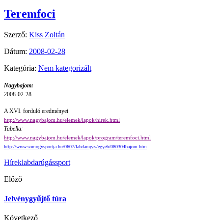
Teremfoci
Szerző:
Kiss Zoltán
Dátum:
2008-02-28
Kategória:
Nem kategorizált
Nagybajom:
2008-02-28.
A XVI. forduló eredményei
http://www.nagybajom.hu/elemek/lapok/hirek.html
Tabella:
http://www.nagybajom.hu/elemek/lapok/program/teremfoci.html
http://www.somogysportja.hu/0607/labdarugas/egyeb/080304bajom.htm
Hírek
labdarúgás
sport
Előző
Jelvénygyűjtő túra
Következő