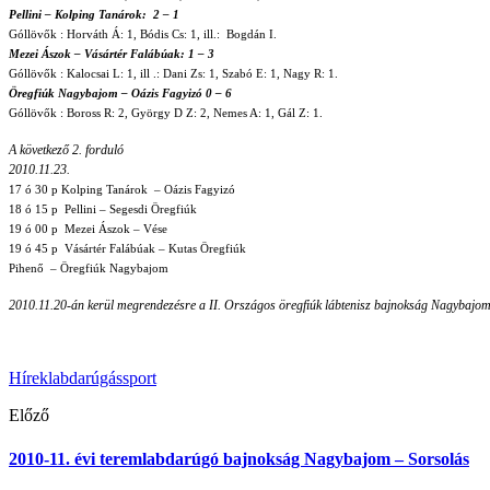
Pellini – Kolping Tanárok: 2 – 1
Góllövők : Horváth Á: 1, Bódis Cs: 1, ill.: Bogdán I.
Mezei Ászok – Vásártér Falábúak: 1 – 3
Góllövők : Kalocsai L: 1, ill .: Dani Zs: 1, Szabó E: 1, Nagy R: 1.
Öregfiúk Nagybajom – Oázis Fagyizó 0 – 6
Góllövők : Boross R: 2, György D Z: 2, Nemes A: 1, Gál Z: 1.
A következő 2. forduló
2010.11.23.
17 ó 30 p Kolping Tanárok – Oázis Fagyizó
18 ó 15 p Pellini – Segesdi Öregfiúk
19 ó 00 p Mezei Ászok – Vése
19 ó 45 p Vásártér Falábúak – Kutas Öregfiúk
Pihenő – Öregfiúk Nagybajom
2010.11.20-án kerül megrendezésre a II. Országos öregfiúk lábtenisz bajnokság Nagybajo
Hírek
labdarúgás
sport
Előző
2010-11. évi teremlabdarúgó bajnokság Nagybajom – Sorsolás