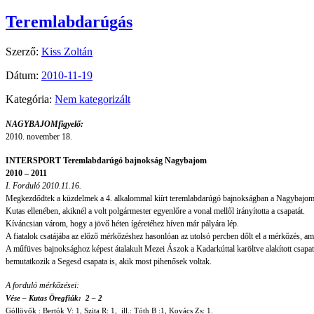
Teremlabdarúgás
Szerző:
Kiss Zoltán
Dátum:
2010-11-19
Kategória:
Nem kategorizált
NAGYBAJOMfigyelő:
2010. november 18.
INTERSPORT Teremlabdarúgó bajnokság Nagybajom
2010 – 2011
I.
Forduló 2010.11.16.
Megkezdődtek a küzdelmek a 4. alkalommal kiírt teremlabdarúgó bajnokságban a Nagybajom vá
Kutas ellenében, akiknél a volt polgármester egyenlőre a vonal mellől irányította a csapatát.
Kíváncsian várom, hogy a jövő héten ígéretéhez híven már pályára lép.
A fiatalok csatájába az előző mérkőzéshez hasonlóan az utolsó percben dőlt el a mérkőzés, ame
A műfüves bajnoksághoz képest átalakult Mezei Ászok a Kadarkúttal karöltve alakított csapat
bemutatkozik a Segesd csapata is, akik most pihenősek voltak.
A forduló mérkőzései:
Vése – Kutas Öregfiúk: 2 – 2
Góllövők : Bertók V: 1, Szita R: 1, ill.: Tóth B :1, Kovács Zs: 1.