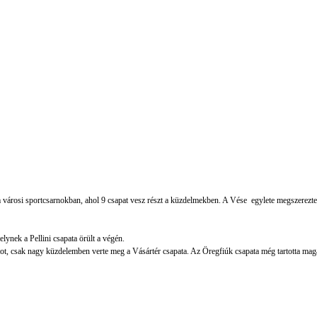
rosi sportcsarnokban, ahol 9 csapat vesz részt a küzdelmekben. A Vése egylete megszerezte a
lynek a Pellini csapata örült a végén.
ot, csak nagy küzdelemben verte meg a Vásártér csapata. Az Öregfiúk csapata még tartotta magát