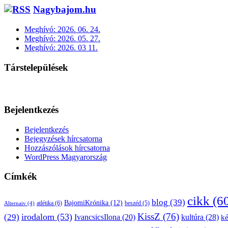
Nagybajom.hu
Meghívó: 2026. 06. 24.
Meghívó: 2026. 05. 27.
Meghívó: 2026. 03 11.
Társtelepülések
Bejelentkezés
Bejelentkezés
Bejegyzések hírcsatorna
Hozzászólások hírcsatorna
WordPress Magyarország
Címkék
cikk
(6
blog
(39)
BajomiKrónika
(12)
atlétika
(6)
beszéd
(5)
Alternaiv
(4)
KissZ
(76)
irodalom
(53)
(29)
kultúra
(28)
IvancsicsIlona
(20)
k