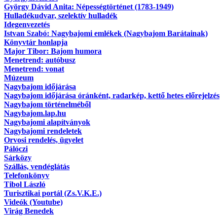
György Dávid Anita: Népességtörténet (1783-1949)
Hulladékudvar, szelektív hulladék
Idegenvezetés
Istvan Szabó: Nagybajomi emlékek (Nagybajom Barátainak)
Könyvtár honlapja
Major Tibor: Bajom humora
Menetrend: autóbusz
Menetrend: vonat
Múzeum
Nagybajom időjárása
Nagybajom időjárása óránként, radarkép, kettő hetes előrejelzés
Nagybajom történelméből
Nagybajom.lap.hu
Nagybajomi alapítványok
Nagybajomi rendeletek
Orvosi rendelés, ügyelet
Pálóczi
Sárközy
Szállás, vendéglátás
Telefonkönyv
Tibol László
Turisztikai portál (Zs.V.K.E.)
Videók (Youtube)
Virág Benedek