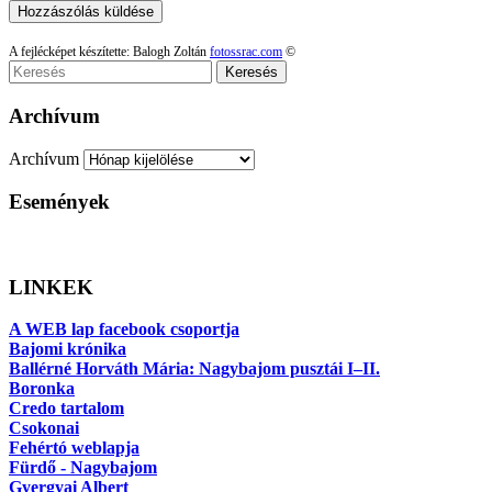
A fejlécképet készítette: Balogh Zoltán
fotossrac.com
©
Keresés
Archívum
Archívum
Események
LINKEK
A WEB lap facebook csoportja
Bajomi krónika
Ballérné Horváth Mária: Nagybajom pusztái I–II.
Boronka
Credo tartalom
Csokonai
Fehértó weblapja
Fürdő - Nagybajom
Gyergyai Albert