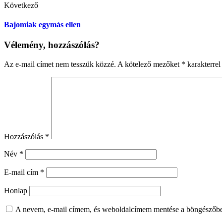
Következő
Bajomiak egymás ellen
Vélemény, hozzászólás?
Az e-mail címet nem tesszük közzé.
A kötelező mezőket
*
karakterrel 
Hozzászólás
*
Név
*
E-mail cím
*
Honlap
A nevem, e-mail címem, és weboldalcímem mentése a böngészőb