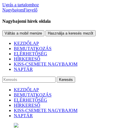
Ugrás a tartalomhoz
NagybajomFigyelő
Nagybajomi hírek oldala
Váltás a mobil menüre
Használja a keresés mezőt
KEZDŐLAP
BEMUTATKOZÁS
ELÉRHETŐSÉG
HÍRKERESŐ
KISS-CSEMETE NAGYBAJOM
NAPTÁR
Keresés
KEZDŐLAP
BEMUTATKOZÁS
ELÉRHETŐSÉG
HÍRKERESŐ
KISS-CSEMETE NAGYBAJOM
NAPTÁR