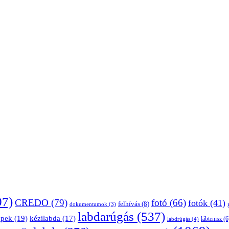
07)
CREDO
(79)
fotó
(66)
fotók
(41)
felhívás
(8)
dokumentumok
(3)
labdarúgás
(537)
épek
(19)
kézilabda
(17)
lábtenisz
(6
labdrúgás
(4)