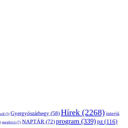
Hírek
(2268)
Gyergyószárhegy
(58)
interjú
golf
(5)
program
(339)
pz
(116)
NAPTÁR
(72)
)
meghívó
(7)