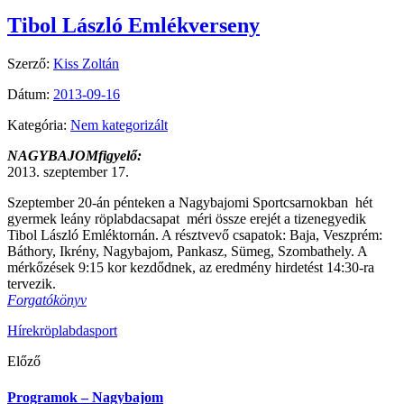
Tibol László Emlékverseny
Szerző:
Kiss Zoltán
Dátum:
2013-09-16
Kategória:
Nem kategorizált
NAGYBAJOMfigyelő:
2013. szeptember 17.
Szeptember 20-án pénteken a Nagybajomi Sportcsarnokban hét
gyermek leány röplabdacsapat méri össze erejét a tizenegyedik
Tibol László Emléktornán. A résztvevő csapatok: Baja, Veszprém:
Báthory, Ikrény, Nagybajom, Pankasz, Sümeg, Szombathely. A
mérkőzések 9:15 kor kezdődnek, az eredmény hirdetést 14:30-ra
tervezik.
Forgatókönyv
Hírek
röplabda
sport
Előző
Programok – Nagybajom