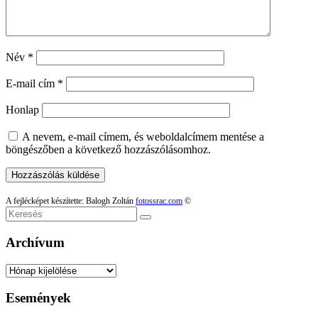
Név
*
E-mail cím
*
Honlap
A nevem, e-mail címem, és weboldalcímem mentése a
böngészőben a következő hozzászólásomhoz.
A fejlécképet készítette: Balogh Zoltán
fotossrac.com
©
Keresés
Archívum
Archívum
Események