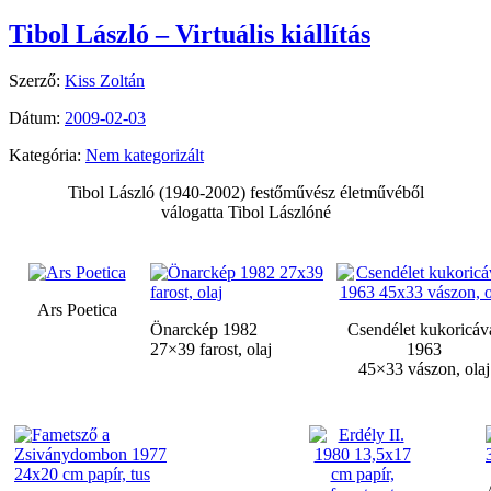
Tibol László – Virtuális kiállítás
Szerző:
Kiss Zoltán
Dátum:
2009-02-03
Kategória:
Nem kategorizált
Tibol László (1940-2002) festőművész életművéből
válogatta Tibol Lászlóné
Ars Poetica
Önarckép 1982
Csendélet kukoricáv
27×39 farost, olaj
1963
45×33 vászon, olaj