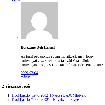
Hosszúné Deli Hajnal
Az igazi pedagógus abban mutatkozik meg, hogy
tanítványai viszik tovább a fáklyát! Gratulálok a
tanítványnak, sajnos Tibol tanár úrnak már nem tudunk!
2009-02-04
Válasz
2 visszakövetés
Tibol László (1940-2002) | NAGYBAJOMfigyelő
Tibol László (1940-2002) – NagybajomFigyelő