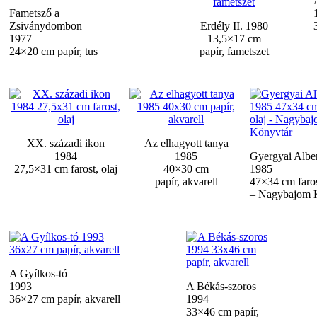
Fametsző a
Zsiványdombon
Erdély II. 1980
1977
13,5×17 cm
24×20 cm papír, tus
papír, fametszet
XX. századi ikon
Az elhagyott tanya
1984
1985
Gyergyai Alber
27,5×31 cm farost, olaj
40×30 cm
1985
papír, akvarell
47×34 cm faros
– Nagybajom 
A Gyílkos-tó
1993
A Békás-szoros
36×27 cm papír, akvarell
1994
33×46 cm papír,