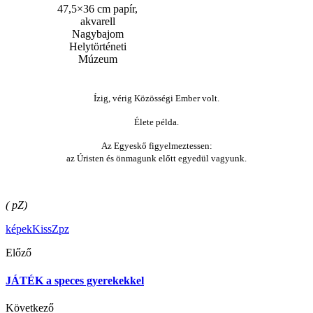
47,5×36 cm papír,
akvarell
Nagybajom
Helytörténeti
Múzeum
Ízig, vérig Közösségi Ember volt.
Élete példa.
Az Egyeskő figyelmeztessen:
az Úristen és önmagunk előtt egyedül vagyunk.
( pZ)
képek
KissZ
pz
Előző
JÁTÉK a speces gyerekekkel
Következő