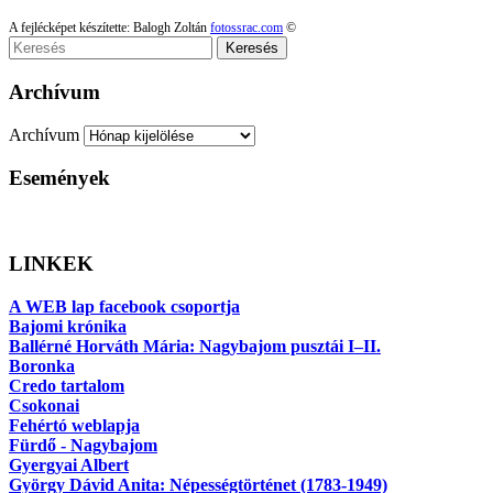
A fejlécképet készítette: Balogh Zoltán
fotossrac.com
©
Keresés
Archívum
Archívum
Események
LINKEK
A WEB lap facebook csoportja
Bajomi krónika
Ballérné Horváth Mária: Nagybajom pusztái I–II.
Boronka
Credo tartalom
Csokonai
Fehértó weblapja
Fürdő - Nagybajom
Gyergyai Albert
György Dávid Anita: Népességtörténet (1783-1949)