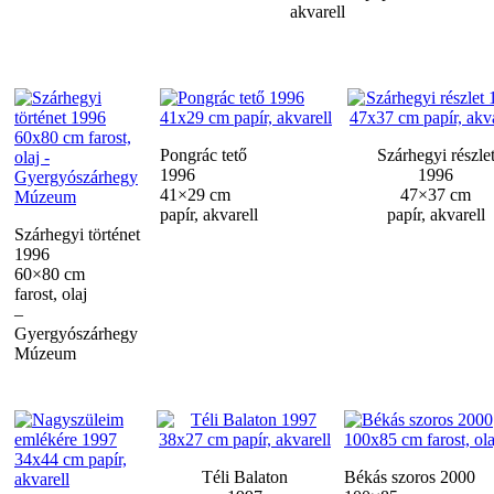
akvarell
Pongrác tető
Szárhegyi részle
1996
1996
41×29 cm
47×37 cm
papír, akvarell
papír, akvarell
Szárhegyi történet
1996
60×80 cm
farost, olaj
–
Gyergyószárhegy
Múzeum
Téli Balaton
Békás szoros 2000