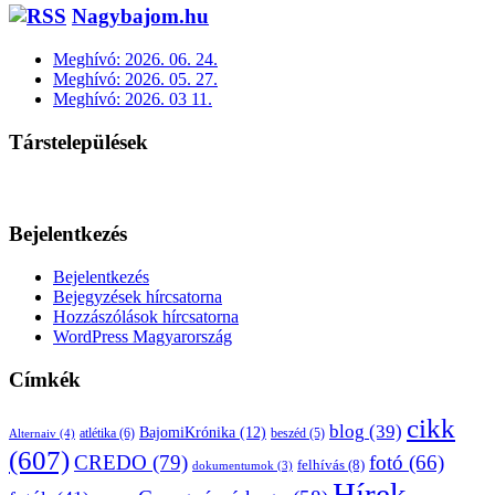
Nagybajom.hu
Meghívó: 2026. 06. 24.
Meghívó: 2026. 05. 27.
Meghívó: 2026. 03 11.
Társtelepülések
Bejelentkezés
Bejelentkezés
Bejegyzések hírcsatorna
Hozzászólások hírcsatorna
WordPress Magyarország
Címkék
cikk
blog
(39)
BajomiKrónika
(12)
atlétika
(6)
beszéd
(5)
Alternaiv
(4)
(607)
CREDO
(79)
fotó
(66)
felhívás
(8)
dokumentumok
(3)
Hírek