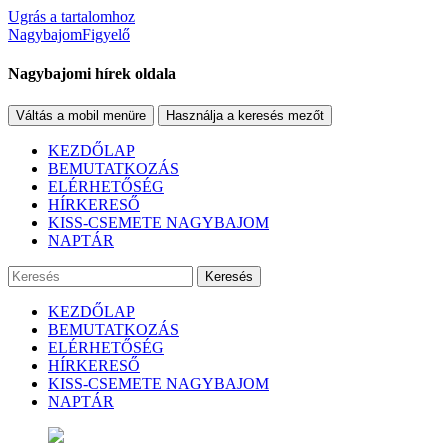
Ugrás a tartalomhoz
NagybajomFigyelő
Nagybajomi hírek oldala
Váltás a mobil menüre
Használja a keresés mezőt
KEZDŐLAP
BEMUTATKOZÁS
ELÉRHETŐSÉG
HÍRKERESŐ
KISS-CSEMETE NAGYBAJOM
NAPTÁR
Keresés
KEZDŐLAP
BEMUTATKOZÁS
ELÉRHETŐSÉG
HÍRKERESŐ
KISS-CSEMETE NAGYBAJOM
NAPTÁR