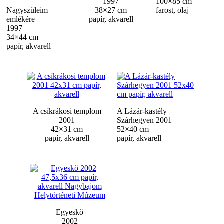
1997
100×85 cm
Nagyszüleim
38×27 cm
farost, olaj
emlékére
papír, akvarell
1997
34×44 cm
papír, akvarell
A csíkrákosi templom
A Lázár-kastély
2001
Szárhegyen 2001
42×31 cm
52×40 cm
papír, akvarell
papír, akvarell
Egyeskő
2002