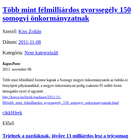
Több mint félmilliárdos gyorssegély 150
somogyi önkormányzatnak
Szerző:
Kiss Zoltán
Dátum:
2011-11-08
Kategória:
Nem kategorizált
KaposPont:
2011. november 08.
Több mint félmilliárd forintot kaptak a Somogy megyei önkormányzatok az önhiki-re
benyújtott pályázataikkal, a megyei önkormányzat pedig csaknem 95 millió forint
támogatást nyert el ugyanitt…
http://kapos.hu/hirek/gazdasag/2011-11-
08/tobb_mint_felmilliardos_gyorssegely_150_somogyi_onkormanyzatnak.html
cikk
Hírek
Előző
Tejelnek a gazdáknak, jövőre 13 milliárdos lesz a tejcsomag