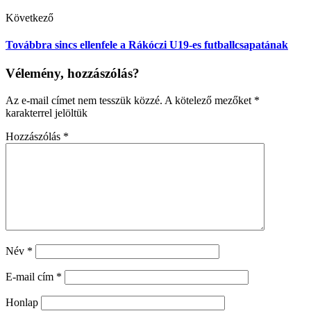
Következő
Továbbra sincs ellenfele a Rákóczi U19-es futballcsapatának
Vélemény, hozzászólás?
Az e-mail címet nem tesszük közzé.
A kötelező mezőket
*
karakterrel jelöltük
Hozzászólás
*
Név
*
E-mail cím
*
Honlap