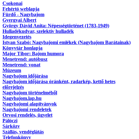
Csokonai
Fehértó weblapja
Fürdő - Nagybajom
Gyergyai Albert
György Dávid Anita: Népességtörténet (1783-1949)
Hulladékudvar, szelektív hulladék
Idegenvezetés
Istvan Szabó: Nagybajomi emlékek (Nagybajom Barátainak)
Könyvtár honlapja
Major Tibor: Bajom humora
Menetrend: autóbusz
Menetrend: vonat
Múzeum
Nagybajom időjárása
Nagybajom időjárása óránként, radarkép, kettő hetes
előrejelzés
Nagybajom történelméből
Nagybajom.lap.hu
Nagybajomi alapítványok
Nagybajomi rendeletek
Orvosi rendelés, ügyelet
Pálóczi
Sárközy
Szállás, vendéglátás
Telefonkönyv