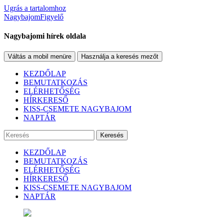
Ugrás a tartalomhoz
NagybajomFigyelő
Nagybajomi hírek oldala
Váltás a mobil menüre
Használja a keresés mezőt
KEZDŐLAP
BEMUTATKOZÁS
ELÉRHETŐSÉG
HÍRKERESŐ
KISS-CSEMETE NAGYBAJOM
NAPTÁR
Keresés
KEZDŐLAP
BEMUTATKOZÁS
ELÉRHETŐSÉG
HÍRKERESŐ
KISS-CSEMETE NAGYBAJOM
NAPTÁR