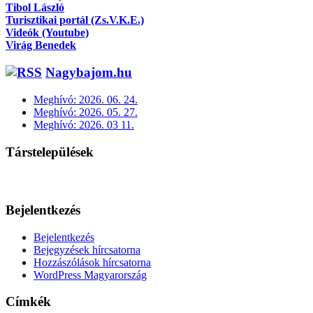
Tibol László
Turisztikai portál (Zs.V.K.E.)
Videók (Youtube)
Virág Benedek
Nagybajom.hu
Meghívó: 2026. 06. 24.
Meghívó: 2026. 05. 27.
Meghívó: 2026. 03 11.
Társtelepülések
Bejelentkezés
Bejelentkezés
Bejegyzések hírcsatorna
Hozzászólások hírcsatorna
WordPress Magyarország
Címkék