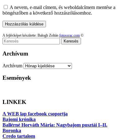
A nevem, e-mail címem, és weboldalcímem mentése a
böngészőben a következő hozzászólásomhoz.
A fejlécképet készítette: Balogh Zoltán
fotossrac.com
©
Keresés
Archívum
Archívum
Események
LINKEK
A WEB lap facebook csoportja
Bajomi krónika
Ballérné Horváth Mária: Nagybajom pusztái I–II.
Boronka
Credo tartalom