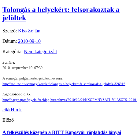
Tolongás a helyekért: felsorakoztak a
jelöltek
Szerző:
Kiss Zoltán
Dátum:
2010-09-10
Kategória:
Nem kategorizált
Sonline:
2010. szeptember 10. 07:39
A somogyi polgármester-jelöltek névsora.
http://sonline.hu/somogy/kozelet/tolongas-a-helyekert-felsorakoztak-a-jeloltek-326916
Kapcsolódó cikk:
http://nagybajomfigyelo.freeblog.hu/archives/2010/09/04/NKORMNYZATI_VLASZTS_2010
cikk
Hírek
Előző
A felkészülés közepén a BITT Kaposvár röplabdás lányai