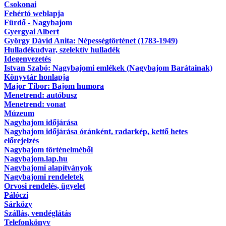
Csokonai
Fehértó weblapja
Fürdő - Nagybajom
Gyergyai Albert
György Dávid Anita: Népességtörténet (1783-1949)
Hulladékudvar, szelektív hulladék
Idegenvezetés
Istvan Szabó: Nagybajomi emlékek (Nagybajom Barátainak)
Könyvtár honlapja
Major Tibor: Bajom humora
Menetrend: autóbusz
Menetrend: vonat
Múzeum
Nagybajom időjárása
Nagybajom időjárása óránként, radarkép, kettő hetes
előrejelzés
Nagybajom történelméből
Nagybajom.lap.hu
Nagybajomi alapítványok
Nagybajomi rendeletek
Orvosi rendelés, ügyelet
Pálóczi
Sárközy
Szállás, vendéglátás
Telefonkönyv