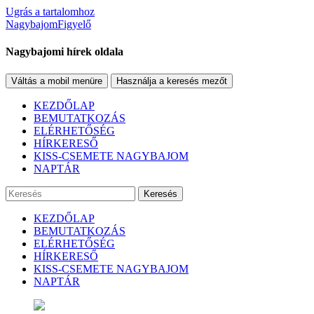
Ugrás a tartalomhoz
NagybajomFigyelő
Nagybajomi hírek oldala
Váltás a mobil menüre
Használja a keresés mezőt
KEZDŐLAP
BEMUTATKOZÁS
ELÉRHETŐSÉG
HÍRKERESŐ
KISS-CSEMETE NAGYBAJOM
NAPTÁR
Keresés
KEZDŐLAP
BEMUTATKOZÁS
ELÉRHETŐSÉG
HÍRKERESŐ
KISS-CSEMETE NAGYBAJOM
NAPTÁR