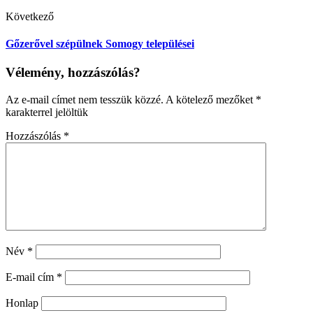
Következő
Gőzerővel szépülnek Somogy települései
Vélemény, hozzászólás?
Az e-mail címet nem tesszük közzé.
A kötelező mezőket
*
karakterrel jelöltük
Hozzászólás
*
Név
*
E-mail cím
*
Honlap