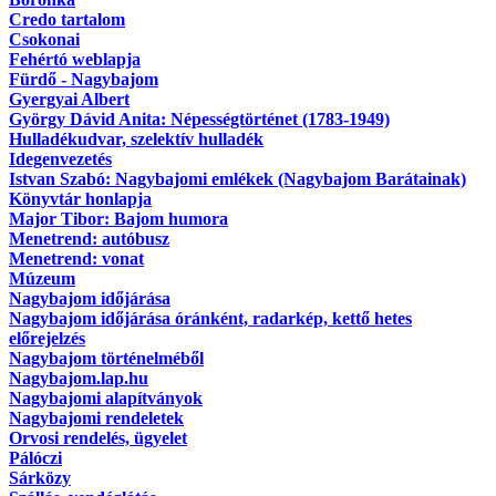
Credo tartalom
Csokonai
Fehértó weblapja
Fürdő - Nagybajom
Gyergyai Albert
György Dávid Anita: Népességtörténet (1783-1949)
Hulladékudvar, szelektív hulladék
Idegenvezetés
Istvan Szabó: Nagybajomi emlékek (Nagybajom Barátainak)
Könyvtár honlapja
Major Tibor: Bajom humora
Menetrend: autóbusz
Menetrend: vonat
Múzeum
Nagybajom időjárása
Nagybajom időjárása óránként, radarkép, kettő hetes
előrejelzés
Nagybajom történelméből
Nagybajom.lap.hu
Nagybajomi alapítványok
Nagybajomi rendeletek
Orvosi rendelés, ügyelet
Pálóczi
Sárközy