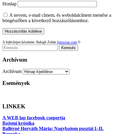
Honlap
A nevem, e-mail címem, és weboldalcímem mentése a
böngészőben a következő hozzászólásomhoz.
A fejlécképet készítette: Balogh Zoltán
fotossrac.com
©
Keresés
Archívum
Archívum
Események
LINKEK
A WEB lap facebook csoportja
Bajomi krónika
Ballérné Horváth Mária: Nagybajom pusztái I–II.
Boronka