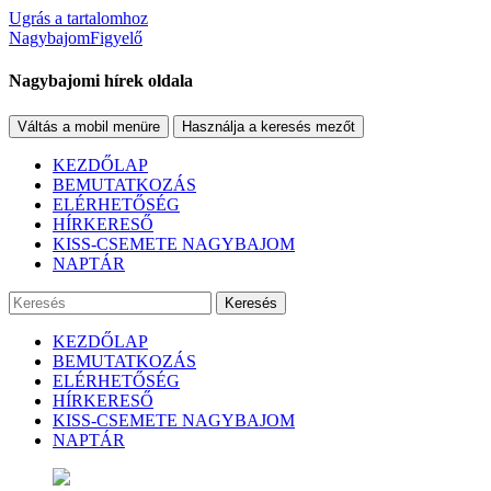
Ugrás a tartalomhoz
NagybajomFigyelő
Nagybajomi hírek oldala
Váltás a mobil menüre
Használja a keresés mezőt
KEZDŐLAP
BEMUTATKOZÁS
ELÉRHETŐSÉG
HÍRKERESŐ
KISS-CSEMETE NAGYBAJOM
NAPTÁR
Keresés
KEZDŐLAP
BEMUTATKOZÁS
ELÉRHETŐSÉG
HÍRKERESŐ
KISS-CSEMETE NAGYBAJOM
NAPTÁR