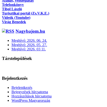
Szállás, vendéglátás
Telefonkönyv
Tibol László
Turisztikai portál (Zs.V.K.E.)
Videók (Youtube)
Virág Benedek
Nagybajom.hu
Meghívó: 2026. 06. 24.
Meghívó: 2026. 05. 27.
Meghívó: 2026. 03 11.
Társtelepülések
Bejelentkezés
Bejelentkezés
Bejegyzések hírcsatorna
Hozzászólások hírcsatorna
WordPress Magyarország