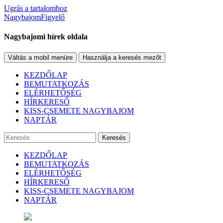
Ugrás a tartalomhoz
NagybajomFigyelő
Nagybajomi hírek oldala
Váltás a mobil menüre
Használja a keresés mezőt
KEZDŐLAP
BEMUTATKOZÁS
ELÉRHETŐSÉG
HÍRKERESŐ
KISS-CSEMETE NAGYBAJOM
NAPTÁR
Keresés
KEZDŐLAP
BEMUTATKOZÁS
ELÉRHETŐSÉG
HÍRKERESŐ
KISS-CSEMETE NAGYBAJOM
NAPTÁR