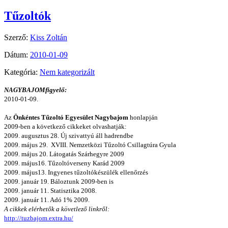
Tűzoltók
Szerző:
Kiss Zoltán
Dátum:
2010-01-09
Kategória:
Nem kategorizált
NAGYBAJOMfigyelő:
2010-01-09.
Az
Önkéntes Tűzoltó Egyesület Nagybajom
honlapján
2009-ben a következő cikkeket olvashatják:
2009. augusztus 28. Új szivattyú áll hadrendbe
2009. május 29. XVIII. Nemzetközi Tűzoltó Csillagtúra Gyula
2009. május 20. Látogatás Szárhegyre 2009
2009. május16. Tűzoltóverseny Karád 2009
2009. május13. Ingyenes tűzoltókészülék ellenőrzés
2009. január 19.
Báloztunk 2009-ben is
2009. január 11. Statisztika 2008.
2009. január 11. Adó 1% 2009.
A cikkek elérhetők a követlező linkről:
http://tuzbajom.extra.hu/