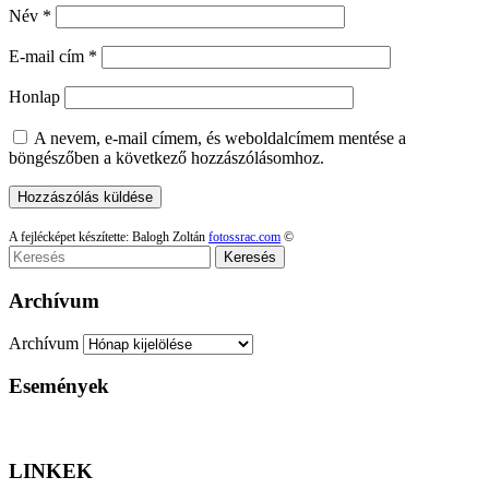
Név
*
E-mail cím
*
Honlap
A nevem, e-mail címem, és weboldalcímem mentése a
böngészőben a következő hozzászólásomhoz.
A fejlécképet készítette: Balogh Zoltán
fotossrac.com
©
Keresés
Archívum
Archívum
Események
LINKEK