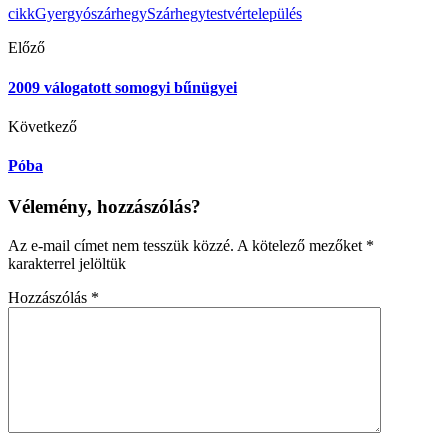
cikk
Gyergyószárhegy
Szárhegy
testvértelepülés
Előző
2009 válogatott somogyi bűnügyei
Következő
Póba
Vélemény, hozzászólás?
Az e-mail címet nem tesszük közzé.
A kötelező mezőket
*
karakterrel jelöltük
Hozzászólás
*