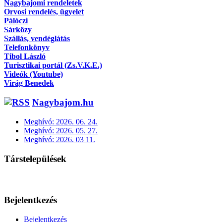
Nagybajomi rendeletek
Orvosi rendelés, ügyelet
Pálóczi
Sárközy
Szállás, vendéglátás
Telefonkönyv
Tibol László
Turisztikai portál (Zs.V.K.E.)
Videók (Youtube)
Virág Benedek
Nagybajom.hu
Meghívó: 2026. 06. 24.
Meghívó: 2026. 05. 27.
Meghívó: 2026. 03 11.
Társtelepülések
Bejelentkezés
Bejelentkezés