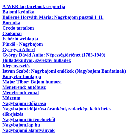
A WEB lap facebook csoportja
Bajomi krónika
Ballérné Horváth Mária: Nagybajom pusztái I–II.
Boronka
Credo tartalom
Csokonai
Fehértó weblapja
Fürdő - Nagybajom
Gyergyai Albert
György Dávid Anita: Népességtörténet (1783-1949)
Hulladékudvar, szelektív hulladék
Idegenvezetés
Istvan Szabó: Nagybajomi emlékek (Nagybajom Barátainak)
Könyvtár honlapja
Major Tibor: Bajom humora
Menetrend: autóbusz
Menetrend: vonat
Múzeum
Nagybajom időjárása
Nagybajom időjárása óránként, radarkép, kettő hetes
előrejelzés
Nagybajom történelméből
Nagybajom.lap.hu
Nagybajomi alapítványok