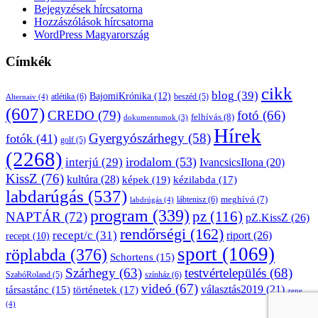
Bejegyzések hírcsatorna
Hozzászólások hírcsatorna
WordPress Magyarország
Címkék
cikk
blog
(39)
BajomiKrónika
(12)
atlétika
(6)
beszéd
(5)
Alternaiv
(4)
(607)
CREDO
(79)
fotó
(66)
felhívás
(8)
dokumentumok
(3)
Hírek
Gyergyószárhegy
(58)
fotók
(41)
golf
(5)
(2268)
irodalom
(53)
interjú
(29)
IvancsicsIlona
(20)
KissZ
(76)
kultúra
(28)
képek
(19)
kézilabda
(17)
labdarúgás
(537)
lábtenisz
(6)
meghívó
(7)
labdrúgás
(4)
program
(339)
pz
(116)
NAPTÁR
(72)
pZ.KissZ
(26)
rendőrségi
(162)
recept/c
(31)
riport
(26)
recept
(10)
sport
(1069)
röplabda
(376)
Schortens
(15)
Szárhegy
(63)
testvértelepülés
(68)
SzabóRoland
(5)
színház
(6)
videó
(67)
választás2019
(21)
társastánc
(15)
történetek
(17)
zene
(4)