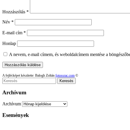
Hozzászólás
*
Név
*
E-mail cím
*
Honlap
A nevem, e-mail címem, és weboldalcímem mentése a böngészőb
A fejlécképet készítette: Balogh Zoltán
fotossrac.com
©
Keresés
Archívum
Archívum
Események