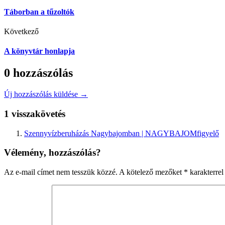
Táborban a tűzoltók
Következő
A könyvtár honlapja
0 hozzászólás
Új hozzászólás küldése →
1 visszakövetés
Szennyvízberuházás Nagybajomban | NAGYBAJOMfigyelő
Vélemény, hozzászólás?
Az e-mail címet nem tesszük közzé.
A kötelező mezőket
*
karakterrel 