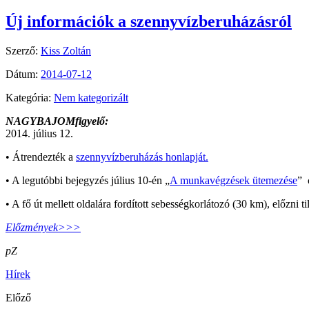
Új információk a szennyvízberuházásról
Szerző:
Kiss Zoltán
Dátum:
2014-07-12
Kategória:
Nem kategorizált
NAGYBAJOMfigyelő:
2014. július 12.
• Átrendezték a
szennyvízberuházás honlapját.
• A legutóbbi bejegyzés július 10-én „
A munkavégzések ütemezése
” 
• A fő út mellett oldalára fordított sebességkorlátozó (30 km), előzni 
Előzmények>>>
pZ
Hírek
Előző