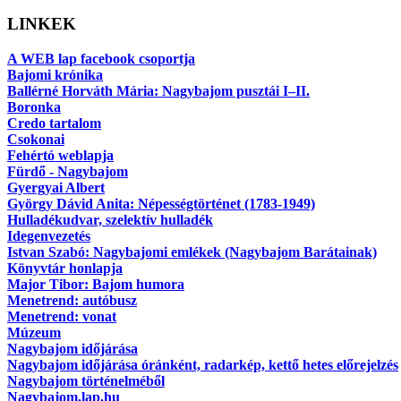
LINKEK
A WEB lap facebook csoportja
Bajomi krónika
Ballérné Horváth Mária: Nagybajom pusztái I–II.
Boronka
Credo tartalom
Csokonai
Fehértó weblapja
Fürdő - Nagybajom
Gyergyai Albert
György Dávid Anita: Népességtörténet (1783-1949)
Hulladékudvar, szelektív hulladék
Idegenvezetés
Istvan Szabó: Nagybajomi emlékek (Nagybajom Barátainak)
Könyvtár honlapja
Major Tibor: Bajom humora
Menetrend: autóbusz
Menetrend: vonat
Múzeum
Nagybajom időjárása
Nagybajom időjárása óránként, radarkép, kettő hetes előrejelzés
Nagybajom történelméből
Nagybajom.lap.hu