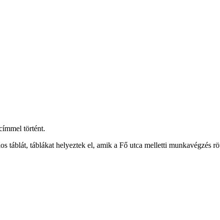
címmel történt.
tilos táblát, táblákat helyeztek el, amik a Fő utca melletti munkavégzés