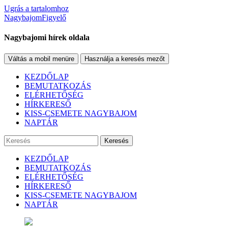
Ugrás a tartalomhoz
NagybajomFigyelő
Nagybajomi hírek oldala
Váltás a mobil menüre
Használja a keresés mezőt
KEZDŐLAP
BEMUTATKOZÁS
ELÉRHETŐSÉG
HÍRKERESŐ
KISS-CSEMETE NAGYBAJOM
NAPTÁR
Keresés
KEZDŐLAP
BEMUTATKOZÁS
ELÉRHETŐSÉG
HÍRKERESŐ
KISS-CSEMETE NAGYBAJOM
NAPTÁR