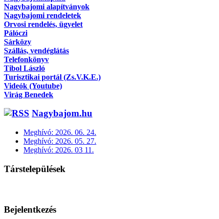
Nagybajomi alapítványok
Nagybajomi rendeletek
Orvosi rendelés, ügyelet
Pálóczi
Sárközy
Szállás, vendéglátás
Telefonkönyv
Tibol László
Turisztikai portál (Zs.V.K.E.)
Videók (Youtube)
Virág Benedek
Nagybajom.hu
Meghívó: 2026. 06. 24.
Meghívó: 2026. 05. 27.
Meghívó: 2026. 03 11.
Társtelepülések
Bejelentkezés