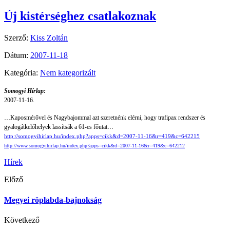
Új kistérséghez csatlakoznak
Szerző:
Kiss Zoltán
Dátum:
2007-11-18
Kategória:
Nem kategorizált
Somogyi Hírlap:
2007-11-16.
…Kaposmérővel és Nagybajommal azt szeretnénk elérni, hogy trafipax rendszer és
gyalogátkelőhelyek lassítsák a 61-es főutat…
http://somogyihirlap.hu/index.php?apps=cikk&d=2007-11-16&r=419&c=642215
http://www.somogyihirlap.hu/index.php?apps=cikk&d=2007-11-16&r=419&c=642212
Hírek
Előző
Megyei röplabda-bajnokság
Következő