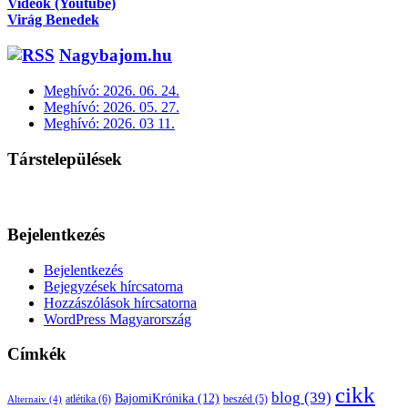
Videók (Youtube)
Virág Benedek
Nagybajom.hu
Meghívó: 2026. 06. 24.
Meghívó: 2026. 05. 27.
Meghívó: 2026. 03 11.
Társtelepülések
Bejelentkezés
Bejelentkezés
Bejegyzések hírcsatorna
Hozzászólások hírcsatorna
WordPress Magyarország
Címkék
cikk
blog
(39)
BajomiKrónika
(12)
atlétika
(6)
beszéd
(5)
Alternaiv
(4)