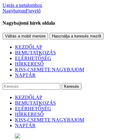
Ugrás a tartalomhoz
NagybajomFigyelő
Nagybajomi hírek oldala
Váltás a mobil menüre
Használja a keresés mezőt
KEZDŐLAP
BEMUTATKOZÁS
ELÉRHETŐSÉG
HÍRKERESŐ
KISS-CSEMETE NAGYBAJOM
NAPTÁR
Keresés
KEZDŐLAP
BEMUTATKOZÁS
ELÉRHETŐSÉG
HÍRKERESŐ
KISS-CSEMETE NAGYBAJOM
NAPTÁR