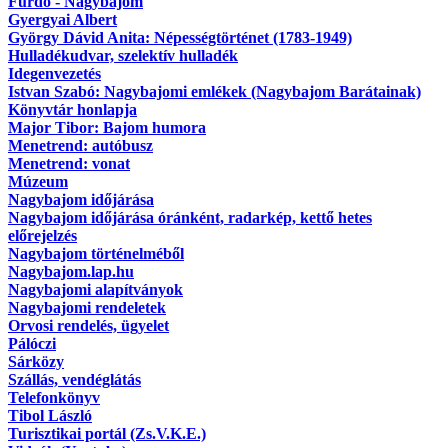
Fürdő - Nagybajom
Gyergyai Albert
György Dávid Anita: Népességtörténet (1783-1949)
Hulladékudvar, szelektív hulladék
Idegenvezetés
Istvan Szabó: Nagybajomi emlékek (Nagybajom Barátainak)
Könyvtár honlapja
Major Tibor: Bajom humora
Menetrend: autóbusz
Menetrend: vonat
Múzeum
Nagybajom időjárása
Nagybajom időjárása óránként, radarkép, kettő hetes
előrejelzés
Nagybajom történelméből
Nagybajom.lap.hu
Nagybajomi alapítványok
Nagybajomi rendeletek
Orvosi rendelés, ügyelet
Pálóczi
Sárközy
Szállás, vendéglátás
Telefonkönyv
Tibol László
Turisztikai portál (Zs.V.K.E.)