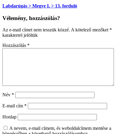
Labdarúgás > Megye I. > 13. forduló
Vélemény, hozzászólás?
Az e-mail címet nem tesszük közzé.
A kötelező mezőket
*
karakterrel jelöltük
Hozzászólás
*
Név
*
E-mail cím
*
Honlap
A nevem, e-mail címem, és weboldalcímem mentése a
böngészőben a következő hozzászólásomhoz.