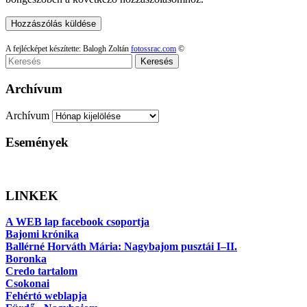
A fejlécképet készítette: Balogh Zoltán
fotossrac.com
©
Keresés
Archívum
Archívum
Események
LINKEK
A WEB lap facebook csoportja
Bajomi krónika
Ballérné Horváth Mária: Nagybajom pusztái I–II.
Boronka
Credo tartalom
Csokonai
Fehértó weblapja