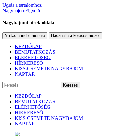
Ugrás a tartalomhoz
NagybajomFigyelő
Nagybajomi hírek oldala
Váltás a mobil menüre
Használja a keresés mezőt
KEZDŐLAP
BEMUTATKOZÁS
ELÉRHETŐSÉG
HÍRKERESŐ
KISS-CSEMETE NAGYBAJOM
NAPTÁR
Keresés
KEZDŐLAP
BEMUTATKOZÁS
ELÉRHETŐSÉG
HÍRKERESŐ
KISS-CSEMETE NAGYBAJOM
NAPTÁR