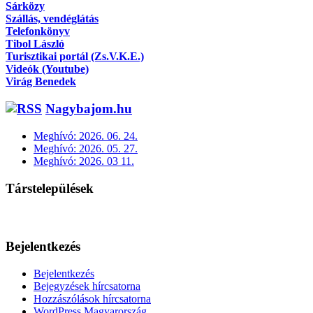
Sárközy
Szállás, vendéglátás
Telefonkönyv
Tibol László
Turisztikai portál (Zs.V.K.E.)
Videók (Youtube)
Virág Benedek
Nagybajom.hu
Meghívó: 2026. 06. 24.
Meghívó: 2026. 05. 27.
Meghívó: 2026. 03 11.
Társtelepülések
Bejelentkezés
Bejelentkezés
Bejegyzések hírcsatorna
Hozzászólások hírcsatorna
WordPress Magyarország