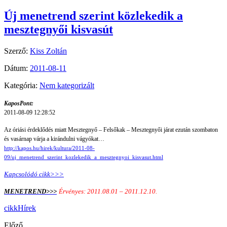
Új menetrend szerint közlekedik a
mesztegnyői kisvasút
Szerző:
Kiss Zoltán
Dátum:
2011-08-11
Kategória:
Nem kategorizált
KaposPont:
2011-08-09 12:28:52
Az óriási érdeklődés miatt Mesztegnyő – Felsőkak – Mesztegnyői járat ezután szombaton
és vasárnap várja a kirándulni vágyókat…
http://kapos.hu/hirek/kultura/2011-08-
09/uj_menetrend_szerint_kozlekedik_a_mesztegnyoi_kisvasut.html
Kapcsolódó cikk>>>
MENETREND>>>
Érvényes: 2011.08.01 – 2011.12.10.
cikk
Hírek
Előző