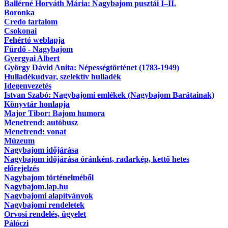
Ballérné Horváth Mária: Nagybajom pusztái I–II.
Boronka
Credo tartalom
Csokonai
Fehértó weblapja
Fürdő - Nagybajom
Gyergyai Albert
György Dávid Anita: Népességtörténet (1783-1949)
Hulladékudvar, szelektív hulladék
Idegenvezetés
Istvan Szabó: Nagybajomi emlékek (Nagybajom Barátainak)
Könyvtár honlapja
Major Tibor: Bajom humora
Menetrend: autóbusz
Menetrend: vonat
Múzeum
Nagybajom időjárása
Nagybajom időjárása óránként, radarkép, kettő hetes
előrejelzés
Nagybajom történelméből
Nagybajom.lap.hu
Nagybajomi alapítványok
Nagybajomi rendeletek
Orvosi rendelés, ügyelet
Pálóczi