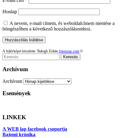
E-mail cím
*
Honlap
A nevem, e-mail címem, és weboldalcímem mentése a
böngészőben a következő hozzászólásomhoz.
A fejlécképet készítette: Balogh Zoltán
fotossrac.com
©
Keresés
Archívum
Archívum
Események
LINKEK
A WEB lap facebook csoportja
Bajomi krónika