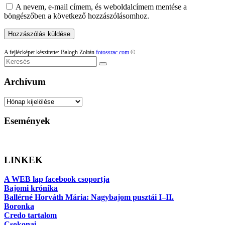
A nevem, e-mail címem, és weboldalcímem mentése a
böngészőben a következő hozzászólásomhoz.
A fejlécképet készítette: Balogh Zoltán
fotossrac.com
©
Keresés
Archívum
Archívum
Események
LINKEK
A WEB lap facebook csoportja
Bajomi krónika
Ballérné Horváth Mária: Nagybajom pusztái I–II.
Boronka
Credo tartalom
Csokonai