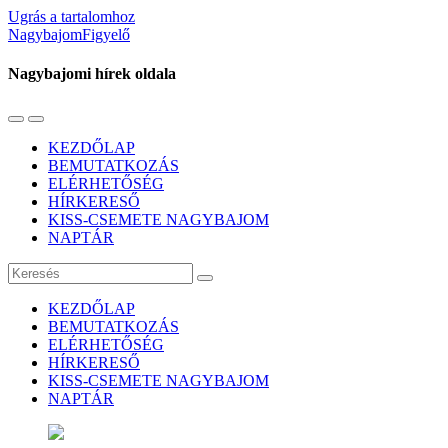
Ugrás a tartalomhoz
NagybajomFigyelő
Nagybajomi hírek oldala
Váltás
Használja
a
a
KEZDŐLAP
mobil
keresés
BEMUTATKOZÁS
menüre
mezőt
ELÉRHETŐSÉG
HÍRKERESŐ
KISS-CSEMETE NAGYBAJOM
NAPTÁR
Keresés
KEZDŐLAP
BEMUTATKOZÁS
ELÉRHETŐSÉG
HÍRKERESŐ
KISS-CSEMETE NAGYBAJOM
NAPTÁR