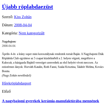
Újabb röplabdaezüst
Szerző:
Kiss Zoltán
Dátum:
2008-04-04
Kategória:
Nem kategorizált
Nagybajom:
2008-04-04.
Április 4-én a leány super mini korosztálynak rendeztek tornát Baján. A Nagybajomi Diák
Röplabda Club együttese az 5 csapat küzdelméből a 2. helyen végzett, megelőzve a
Kalocsát, a házigazda Bajától vereséget szenvedtek az első helyért vívott meccsen. Az
ezüstérmes lányok: Horváth Katalin, Roth Fanni, Szalai Krisztina, Talabér Melitta, Kovács
Bonita.
(Nagy Zoltán nevelőedző)
Hírek
röplabda
sport
Előző
A nagybajomi gyerekek kerámia-manufaktúrába mennének