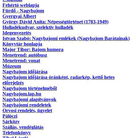
Fehértó weblapja
Fürdő - Nagybajom
Gyergyai Albert
György Dávid Anita: Népességtörténet (1783-1949)
Hulladékudvar, szelektív hulladék
Idegenvezetés
Istvan Szabó: Nagybajomi emlékek (Nagybajom Barátainak)
Könyvtár honlapja
Major Tibor: Bajom humora
Menetrend: autóbusz
Menetrend: vonat
Múzeum
Nagybajom időjárása
Nagybajom időjárása óránként, radarkép, kettő hetes
előrejelzés
Nagybajom történelméből
Nagybajom.lap.hu
Nagybajomi alapítványok
Nagybajomi rendeletek
Orvosi rendelés, ügyelet
Pálóczi
Sárközy
Szállás, vendéglátás
Telefonkönyv