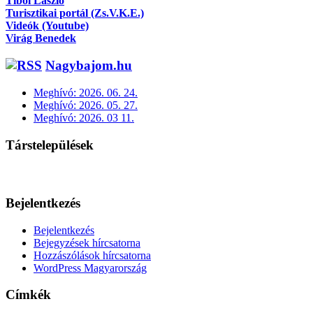
Tibol László
Turisztikai portál (Zs.V.K.E.)
Videók (Youtube)
Virág Benedek
Nagybajom.hu
Meghívó: 2026. 06. 24.
Meghívó: 2026. 05. 27.
Meghívó: 2026. 03 11.
Társtelepülések
Bejelentkezés
Bejelentkezés
Bejegyzések hírcsatorna
Hozzászólások hírcsatorna
WordPress Magyarország
Címkék