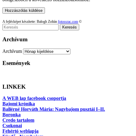
A fejlécképet készítette: Balogh Zoltán
fotossrac.com
©
Keresés
Archívum
Archívum
Események
LINKEK
A WEB lap facebook csoportja
Bajomi krónika
Ballérné Horváth Mária: Nagybajom pusztái I–II.
Boronka
Credo tartalom
Csokonai
Fehértó weblapja