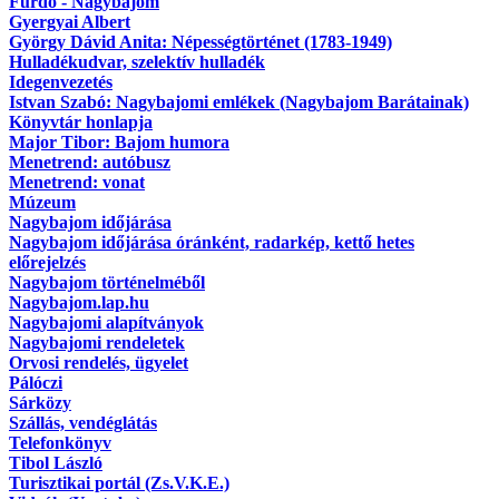
Fürdő - Nagybajom
Gyergyai Albert
György Dávid Anita: Népességtörténet (1783-1949)
Hulladékudvar, szelektív hulladék
Idegenvezetés
Istvan Szabó: Nagybajomi emlékek (Nagybajom Barátainak)
Könyvtár honlapja
Major Tibor: Bajom humora
Menetrend: autóbusz
Menetrend: vonat
Múzeum
Nagybajom időjárása
Nagybajom időjárása óránként, radarkép, kettő hetes
előrejelzés
Nagybajom történelméből
Nagybajom.lap.hu
Nagybajomi alapítványok
Nagybajomi rendeletek
Orvosi rendelés, ügyelet
Pálóczi
Sárközy
Szállás, vendéglátás
Telefonkönyv
Tibol László
Turisztikai portál (Zs.V.K.E.)