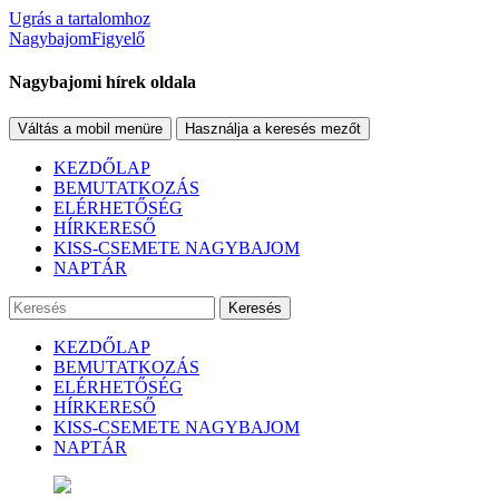
Ugrás a tartalomhoz
NagybajomFigyelő
Nagybajomi hírek oldala
Váltás a mobil menüre
Használja a keresés mezőt
KEZDŐLAP
BEMUTATKOZÁS
ELÉRHETŐSÉG
HÍRKERESŐ
KISS-CSEMETE NAGYBAJOM
NAPTÁR
Keresés
KEZDŐLAP
BEMUTATKOZÁS
ELÉRHETŐSÉG
HÍRKERESŐ
KISS-CSEMETE NAGYBAJOM
NAPTÁR