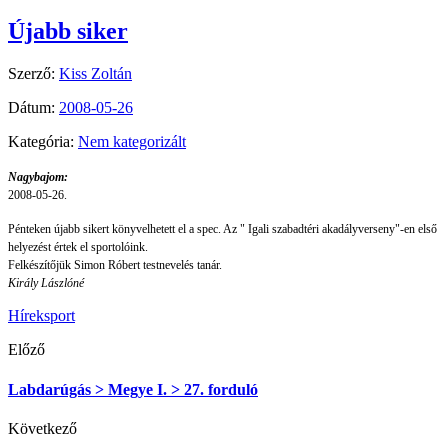
Újabb siker
Szerző:
Kiss Zoltán
Dátum:
2008-05-26
Kategória:
Nem kategorizált
Nagybajom:
2008-05-26.
Pénteken újabb sikert könyvelhetett el a spec. Az " Igali szabadtéri akadályverseny"-en első
helyezést értek el sportolóink.
Felkészítőjük Simon Róbert testnevelés tanár.
Király Lászlóné
Hírek
sport
Előző
Labdarúgás > Megye I. > 27. forduló
Következő