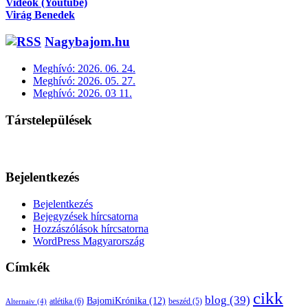
Videók (Youtube)
Virág Benedek
Nagybajom.hu
Meghívó: 2026. 06. 24.
Meghívó: 2026. 05. 27.
Meghívó: 2026. 03 11.
Társtelepülések
Bejelentkezés
Bejelentkezés
Bejegyzések hírcsatorna
Hozzászólások hírcsatorna
WordPress Magyarország
Címkék
cikk
blog
(39)
BajomiKrónika
(12)
atlétika
(6)
beszéd
(5)
Alternaiv
(4)