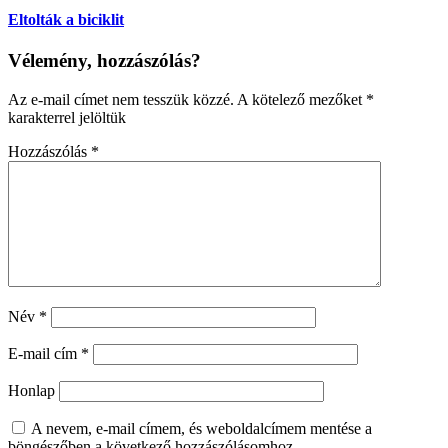
Eltolták a biciklit
Vélemény, hozzászólás?
Az e-mail címet nem tesszük közzé.
A kötelező mezőket
*
karakterrel jelöltük
Hozzászólás
*
Név
*
E-mail cím
*
Honlap
A nevem, e-mail címem, és weboldalcímem mentése a
böngészőben a következő hozzászólásomhoz.