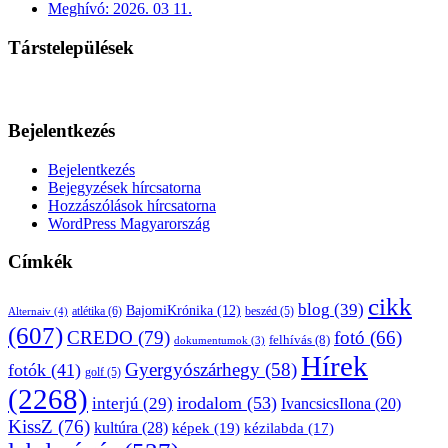
Meghívó: 2026. 03 11.
Társtelepülések
Bejelentkezés
Bejelentkezés
Bejegyzések hírcsatorna
Hozzászólások hírcsatorna
WordPress Magyarország
Címkék
cikk
blog
(39)
BajomiKrónika
(12)
atlétika
(6)
beszéd
(5)
Alternaiv
(4)
(607)
CREDO
(79)
fotó
(66)
felhívás
(8)
dokumentumok
(3)
Hírek
Gyergyószárhegy
(58)
fotók
(41)
golf
(5)
(2268)
irodalom
(53)
interjú
(29)
IvancsicsIlona
(20)
KissZ
(76)
kultúra
(28)
képek
(19)
kézilabda
(17)