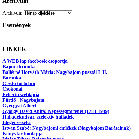
Archívum
Archívum
Események
LINKEK
A WEB lap facebook csoportja
Bajomi krónika
Ballérné Horváth Mária: Nagybajom pusztái I–II.
Boronka
Credo tartalom
Csokonai
Fehértó weblapja
Fürdő - Nagybajom
Gyergyai Albert
György Dávid Anita: Népességtörténet (1783-1949)
Hulladékudvar, szelektív hulladék
Idegenvezetés
Istvan Szabó: Nagybajomi emlékek (Nagybajom Barátainak)
Könyvtár honlapja