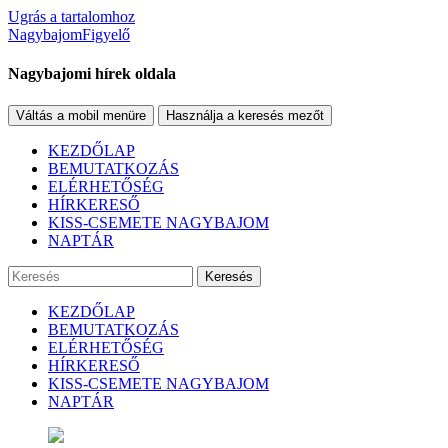
Ugrás a tartalomhoz
NagybajomFigyelő
Nagybajomi hírek oldala
Váltás a mobil menüre
Használja a keresés mezőt
KEZDŐLAP
BEMUTATKOZÁS
ELÉRHETŐSÉG
HÍRKERESŐ
KISS-CSEMETE NAGYBAJOM
NAPTÁR
Keresés
KEZDŐLAP
BEMUTATKOZÁS
ELÉRHETŐSÉG
HÍRKERESŐ
KISS-CSEMETE NAGYBAJOM
NAPTÁR