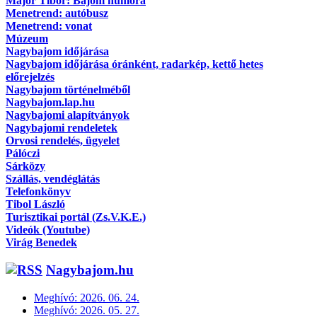
Major Tibor: Bajom humora
Menetrend: autóbusz
Menetrend: vonat
Múzeum
Nagybajom időjárása
Nagybajom időjárása óránként, radarkép, kettő hetes
előrejelzés
Nagybajom történelméből
Nagybajom.lap.hu
Nagybajomi alapítványok
Nagybajomi rendeletek
Orvosi rendelés, ügyelet
Pálóczi
Sárközy
Szállás, vendéglátás
Telefonkönyv
Tibol László
Turisztikai portál (Zs.V.K.E.)
Videók (Youtube)
Virág Benedek
Nagybajom.hu
Meghívó: 2026. 06. 24.
Meghívó: 2026. 05. 27.