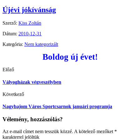
Újévi jókívánság
Szerző:
Kiss Zoltán
Dátum:
2010-12-31
Kategória:
Nem kategorizált
Boldog új évet!
Előző
Vályogházak végveszélyben
Következő
Nagybajom Város Sportcsarnok januári programja
Vélemény, hozzászólás?
Az e-mail címet nem tesszük közzé.
A kötelező mezőket
*
karakterrel jelöltük