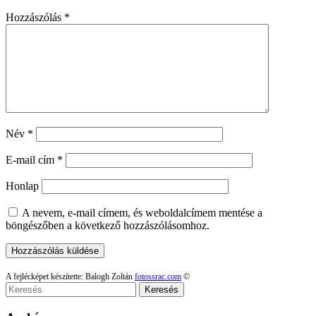
Hozzászólás
*
Név
*
E-mail cím
*
Honlap
A nevem, e-mail címem, és weboldalcímem mentése a
böngészőben a következő hozzászólásomhoz.
A fejlécképet készítette: Balogh Zoltán
fotossrac.com
©
Keresés