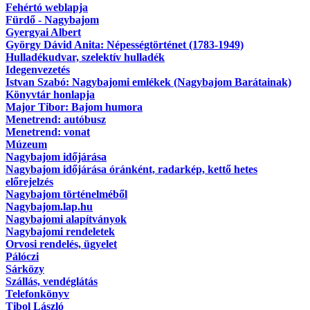
Fehértó weblapja
Fürdő - Nagybajom
Gyergyai Albert
György Dávid Anita: Népességtörténet (1783-1949)
Hulladékudvar, szelektív hulladék
Idegenvezetés
Istvan Szabó: Nagybajomi emlékek (Nagybajom Barátainak)
Könyvtár honlapja
Major Tibor: Bajom humora
Menetrend: autóbusz
Menetrend: vonat
Múzeum
Nagybajom időjárása
Nagybajom időjárása óránként, radarkép, kettő hetes
előrejelzés
Nagybajom történelméből
Nagybajom.lap.hu
Nagybajomi alapítványok
Nagybajomi rendeletek
Orvosi rendelés, ügyelet
Pálóczi
Sárközy
Szállás, vendéglátás
Telefonkönyv
Tibol László