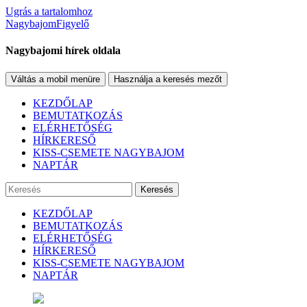
Ugrás a tartalomhoz
NagybajomFigyelő
Nagybajomi hírek oldala
Váltás a mobil menüre
Használja a keresés mezőt
KEZDŐLAP
BEMUTATKOZÁS
ELÉRHETŐSÉG
HÍRKERESŐ
KISS-CSEMETE NAGYBAJOM
NAPTÁR
Keresés
KEZDŐLAP
BEMUTATKOZÁS
ELÉRHETŐSÉG
HÍRKERESŐ
KISS-CSEMETE NAGYBAJOM
NAPTÁR