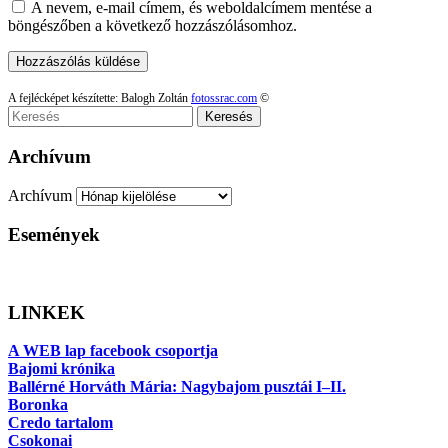
A nevem, e-mail címem, és weboldalcímem mentése a
böngészőben a következő hozzászólásomhoz.
A fejlécképet készítette: Balogh Zoltán
fotossrac.com
©
Keresés
Archívum
Archívum
Események
LINKEK
A WEB lap facebook csoportja
Bajomi krónika
Ballérné Horváth Mária: Nagybajom pusztái I–II.
Boronka
Credo tartalom
Csokonai