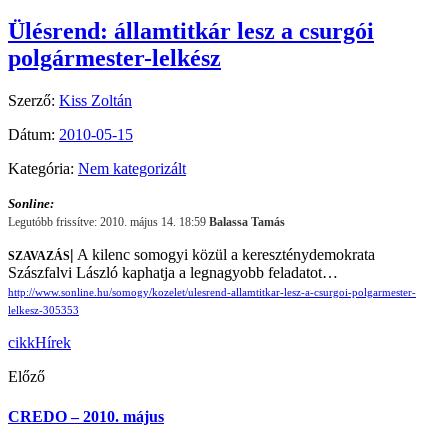
Ülésrend: államtitkár lesz a csurgói
polgármester-lelkész
Szerző:
Kiss Zoltán
Dátum:
2010-05-15
Kategória:
Nem kategorizált
Sonline:
Legutóbb frissítve: 2010. május 14. 18:59
Balassa Tamás
|
A kilenc somogyi közül a kereszténydemokrata
SZAVAZÁS
Szászfalvi László kaphatja a legnagyobb feladatot…
http://www.sonline.hu/somogy/kozelet/ulesrend-allamtitkar-lesz-a-csurgoi-polgarmester-
lelkesz-305353
cikk
Hírek
Előző
CREDO – 2010. május