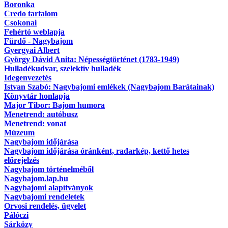
Boronka
Credo tartalom
Csokonai
Fehértó weblapja
Fürdő - Nagybajom
Gyergyai Albert
György Dávid Anita: Népességtörténet (1783-1949)
Hulladékudvar, szelektív hulladék
Idegenvezetés
Istvan Szabó: Nagybajomi emlékek (Nagybajom Barátainak)
Könyvtár honlapja
Major Tibor: Bajom humora
Menetrend: autóbusz
Menetrend: vonat
Múzeum
Nagybajom időjárása
Nagybajom időjárása óránként, radarkép, kettő hetes
előrejelzés
Nagybajom történelméből
Nagybajom.lap.hu
Nagybajomi alapítványok
Nagybajomi rendeletek
Orvosi rendelés, ügyelet
Pálóczi
Sárközy