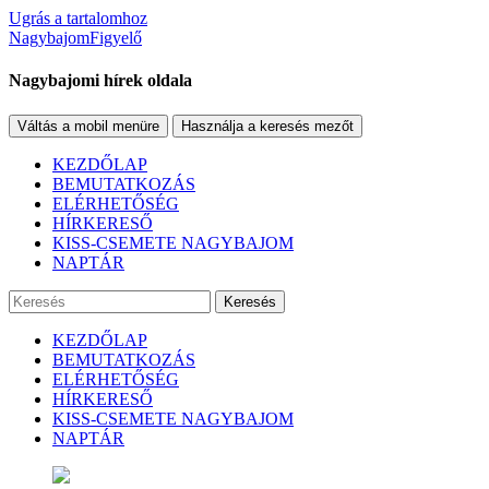
Ugrás a tartalomhoz
NagybajomFigyelő
Nagybajomi hírek oldala
Váltás a mobil menüre
Használja a keresés mezőt
KEZDŐLAP
BEMUTATKOZÁS
ELÉRHETŐSÉG
HÍRKERESŐ
KISS-CSEMETE NAGYBAJOM
NAPTÁR
Keresés
KEZDŐLAP
BEMUTATKOZÁS
ELÉRHETŐSÉG
HÍRKERESŐ
KISS-CSEMETE NAGYBAJOM
NAPTÁR