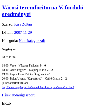
Városi teremfocitorna V. forduló
eredményei
Szerző:
Kiss Zoltán
Dátum:
2007-11-29
Kategória:
Nem kategorizált
Nagybajom:
2007-11-29.
18.00: Vése – Vásártér Falábúak
0 – 0
18.40: Oázis Fagyizó – Kolping Iskola
2 – 2
19.20: Kapos Color Print – Öregfiúk
2 – 1
20.00: Balog Üveges (Kaposfüred) – Csikó Csapat
2 – 2
(Pihenőt tartott: Ifikör)
http://www.nagybajom.hu/elemek/lapok/program/teremfoci.html
Hírek
labdarúgás
sport
Előző