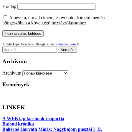
Honlap
A nevem, e-mail címem, és weboldalcímem mentése a
böngészőben a következő hozzászólásomhoz.
A fejlécképet készítette: Balogh Zoltán
fotossrac.com
©
Keresés
Archívum
Archívum
Események
LINKEK
A WEB lap facebook csoportja
Bajomi krónika
Ballérné Horváth Mária: Nagybajom pusztái I–II.