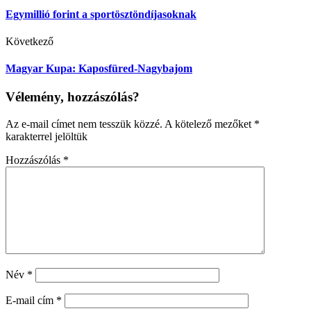
Egymillió forint a sportösztöndíjasoknak
Következő
Magyar Kupa: Kaposfüred-Nagybajom
Vélemény, hozzászólás?
Az e-mail címet nem tesszük közzé.
A kötelező mezőket
*
karakterrel jelöltük
Hozzászólás
*
Név
*
E-mail cím
*