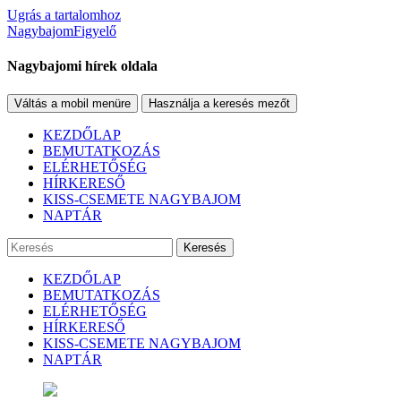
Ugrás a tartalomhoz
NagybajomFigyelő
Nagybajomi hírek oldala
Váltás a mobil menüre
Használja a keresés mezőt
KEZDŐLAP
BEMUTATKOZÁS
ELÉRHETŐSÉG
HÍRKERESŐ
KISS-CSEMETE NAGYBAJOM
NAPTÁR
Keresés
KEZDŐLAP
BEMUTATKOZÁS
ELÉRHETŐSÉG
HÍRKERESŐ
KISS-CSEMETE NAGYBAJOM
NAPTÁR