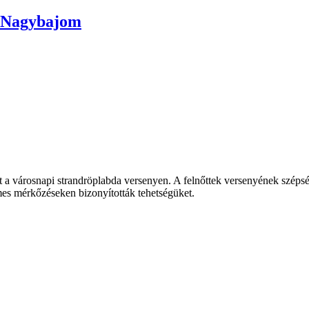
, Nagybajom
t a városnapi strandröplabda versenyen. A felnőttek versenyének széps
mes mérkőzéseken bizonyították tehetségüket.