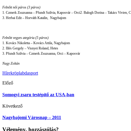
Felnőtt női páros (3 páros)
1. Czmerk Zsuzsanna – Pfundt Szilvia, Kaposvár – Orci
2. Balogh Dorina – Takács Vivien, 
3. Herbai Edit – Horváth Katalin, Nagybajom
Felnőtt vegyes ategória (5 páros)
1. Kovács Nikoletta – Kovács Attila, Nagybajom
2. Illés Gergely – Visnyei Roland, Hetes
3. Pfundt Szilvia – Czmerk Zsuzsanna, Orci – Kaposvár
Nagy Zoltán
Hírek
röplabda
sport
Előző
Somogyi zsaru testépítő az USA-ban
Következő
Nagybajomi Városnap – 2011
Vélemény, hozzászólás?