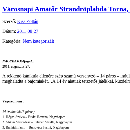
Városnapi Amatőr Strandröplabda Torna
Szerző:
Kiss Zoltán
Dátum:
2011-08-27
Kategória:
Nem kategorizált
NAGYBAJOMfigyelő:
2011. augusztus 27.
A rekkenő kánikula ellenére szép számú versenyző – 14 páros – indul
meghaladta a bajomiakét…A 14 év alattiak tetszetős játékkal, küzdel
Végeredmény:
14 év alattiak (6 páros)
1. Héjjas Szilvia – Budai Roxána, Nagybajom
2. Miklai Mercédesz – Talabér Melitta, Nagybajom
3. Bánhidi Fanni – Bunovácz Fanni, Nagybajom