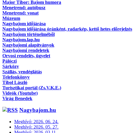
Major Tibor: Bajom humora
Menetrend: autóbusz
Menetrend: vonat
Múzeum
Nagybajom időjárása
Nagybajom időjárása óránként, radarkép, kettő hetes előrejelzés
Nagybajom történelméből
Nagybajom.lap.hu
Nagybajomi alapítványok
Nagybajomi rendeletek
Orvosi rendelés, ügyelet
Pálóczi
Sárközy
Szállás, vendéglátás
Telefonkönyv
Tibol László
Turisztikai portál (Zs.V.K.E.)
Videók (Youtube)
Virág Benedek
Nagybajom.hu
Meghívó: 2026. 06. 24.
Meghívó: 2026. 05. 27.
Meghívó: 2026. 03 11.