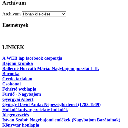
Archívum
Archívum
Események
LINKEK
A WEB lap facebook csoportja
Bajomi krónika
Ballérné Horváth Mária: Nagybajom pusztái I–II.
Boronka
Credo tartalom
Csokonai
Fehértó weblapja
Fürdő - Nagybajom
Gyergyai Albert
György Dávid Anita: Népességtörténet (1783-1949)
Hulladékudvar, szelektív hulladék
Idegenvezetés
Istvan Szabó: Nagybajomi emlékek (Nagybajom Barátainak)
Könyvtár honlapja