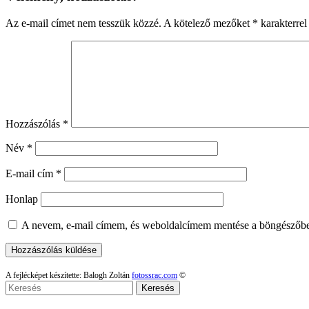
Az e-mail címet nem tesszük közzé.
A kötelező mezőket
*
karakterrel 
Hozzászólás
*
Név
*
E-mail cím
*
Honlap
A nevem, e-mail címem, és weboldalcímem mentése a böngészőb
A fejlécképet készítette: Balogh Zoltán
fotossrac.com
©
Keresés