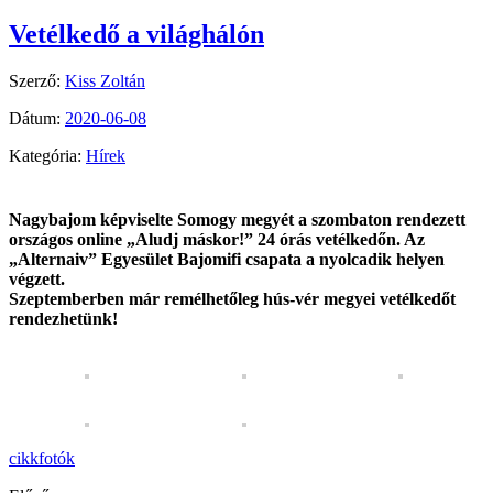
Vetélkedő a világhálón
Szerző:
Kiss Zoltán
Dátum:
2020-06-08
Kategória:
Hírek
Nagybajom képviselte Somogy megyét a szombaton rendezett
országos online „Aludj máskor!” 24 órás vetélkedőn. Az
„Alternaiv” Egyesület Bajomifi csapata a nyolcadik helyen
végzett.
Szeptemberben már remélhetőleg hús-vér megyei vetélkedőt
rendezhetünk!
cikk
fotók