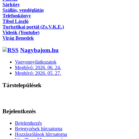
Sárközy
Szállás, vendéglátás
Telefonkönyv
Tibol László
Turisztikai portál (Zs.V.K.E.)
Videók (Youtube)
Virág Benedek
Nagybajom.hu
Vagyonnyilatkozatok
Meghívó: 2026. 06. 24.
Meghívó: 2026. 05. 27.
Társtelepülések
Bejelentkezés
Bejelentkezés
Bejegyzések hírcsatorna
Hozzászólások hírcsatorna