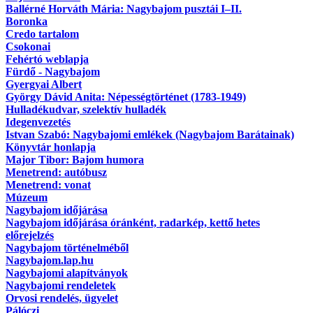
Ballérné Horváth Mária: Nagybajom pusztái I–II.
Boronka
Credo tartalom
Csokonai
Fehértó weblapja
Fürdő - Nagybajom
Gyergyai Albert
György Dávid Anita: Népességtörténet (1783-1949)
Hulladékudvar, szelektív hulladék
Idegenvezetés
Istvan Szabó: Nagybajomi emlékek (Nagybajom Barátainak)
Könyvtár honlapja
Major Tibor: Bajom humora
Menetrend: autóbusz
Menetrend: vonat
Múzeum
Nagybajom időjárása
Nagybajom időjárása óránként, radarkép, kettő hetes
előrejelzés
Nagybajom történelméből
Nagybajom.lap.hu
Nagybajomi alapítványok
Nagybajomi rendeletek
Orvosi rendelés, ügyelet
Pálóczi