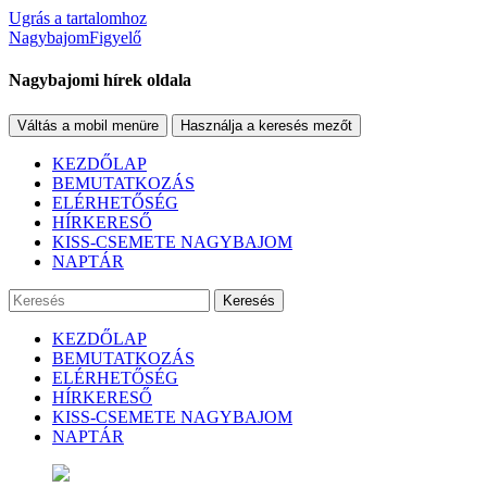
Ugrás a tartalomhoz
NagybajomFigyelő
Nagybajomi hírek oldala
Váltás a mobil menüre
Használja a keresés mezőt
KEZDŐLAP
BEMUTATKOZÁS
ELÉRHETŐSÉG
HÍRKERESŐ
KISS-CSEMETE NAGYBAJOM
NAPTÁR
Keresés
KEZDŐLAP
BEMUTATKOZÁS
ELÉRHETŐSÉG
HÍRKERESŐ
KISS-CSEMETE NAGYBAJOM
NAPTÁR