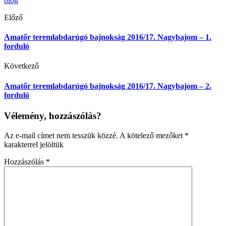
blog
Előző
Amatőr teremlabdarúgó bajnokság 2016/17. Nagybajom – 1.
forduló
Következő
Amatőr teremlabdarúgó bajnokság 2016/17. Nagybajom – 2.
forduló
Vélemény, hozzászólás?
Az e-mail címet nem tesszük közzé.
A kötelező mezőket
*
karakterrel jelöltük
Hozzászólás
*