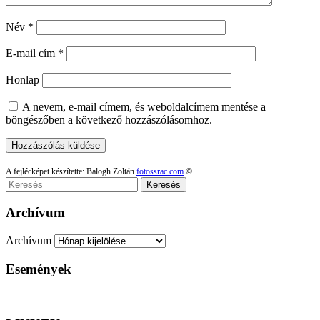
Név
*
E-mail cím
*
Honlap
A nevem, e-mail címem, és weboldalcímem mentése a
böngészőben a következő hozzászólásomhoz.
A fejlécképet készítette: Balogh Zoltán
fotossrac.com
©
Keresés
Archívum
Archívum
Események