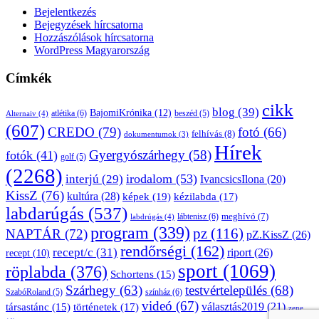
Bejelentkezés
Bejegyzések hírcsatorna
Hozzászólások hírcsatorna
WordPress Magyarország
Címkék
cikk
blog
(39)
BajomiKrónika
(12)
atlétika
(6)
beszéd
(5)
Alternaiv
(4)
(607)
CREDO
(79)
fotó
(66)
felhívás
(8)
dokumentumok
(3)
Hírek
Gyergyószárhegy
(58)
fotók
(41)
golf
(5)
(2268)
irodalom
(53)
interjú
(29)
IvancsicsIlona
(20)
KissZ
(76)
kultúra
(28)
képek
(19)
kézilabda
(17)
labdarúgás
(537)
lábtenisz
(6)
meghívó
(7)
labdrúgás
(4)
program
(339)
pz
(116)
NAPTÁR
(72)
pZ.KissZ
(26)
rendőrségi
(162)
recept/c
(31)
riport
(26)
recept
(10)
sport
(1069)
röplabda
(376)
Schortens
(15)
Szárhegy
(63)
testvértelepülés
(68)
SzabóRoland
(5)
színház
(6)
videó
(67)
választás2019
(21)
társastánc
(15)
történetek
(17)
zene