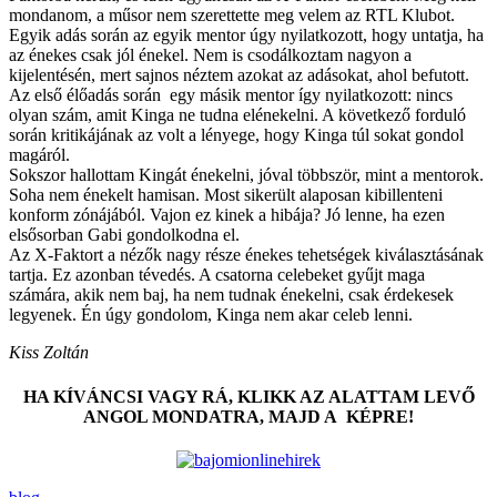
mondanom, a műsor nem szerettette meg velem az RTL Klubot.
Egyik adás során az egyik mentor úgy nyilatkozott, hogy untatja, ha
az énekes csak jól énekel. Nem is csodálkoztam nagyon a
kijelentésén, mert sajnos néztem azokat az adásokat, ahol befutott.
Az első élőadás során egy másik mentor így nyilatkozott: nincs
olyan szám, amit Kinga ne tudna elénekelni. A következő forduló
során kritikájának az volt a lényege, hogy Kinga túl sokat gondol
magáról.
Sokszor hallottam Kingát énekelni, jóval többször, mint a mentorok.
Soha nem énekelt hamisan. Most sikerült alaposan kibillenteni
konform zónájából. Vajon ez kinek a hibája? Jó lenne, ha ezen
elsősorban Gabi gondolkodna el.
Az X-Faktort a nézők nagy része énekes tehetségek kiválasztásának
tartja. Ez azonban tévedés. A csatorna celebeket gyűjt maga
számára, akik nem baj, ha nem tudnak énekelni, csak érdekesek
legyenek. Én úgy gondolom, Kinga nem akar celeb lenni.
Kiss Zoltán
HA KÍVÁNCSI VAGY RÁ, KLIKK AZ ALATTAM LEVŐ
ANGOL MONDATRA, MAJD A KÉPRE!