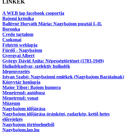
LINKEK
A WEB lap facebook csoportja
Bajomi krónika
Ballérné Horváth Mária: Nagybajom pusztái I–II.
Boronka
Credo tartalom
Csokonai
Fehértó weblapja
Fürdő - Nagybajom
Gyergyai Albert
György Dávid Anita: Népességtörténet (1783-1949)
Hulladékudvar, szelektív hulladék
Idegenvezetés
Istvan Szabó: Nagybajomi emlékek (Nagybajom Barátainak)
Könyvtár honlapja
Major Tibor: Bajom humora
Menetrend: autóbusz
Menetrend: vonat
Múzeum
Nagybajom időjárása
Nagybajom időjárása óránként, radarkép, kettő hetes
előrejelzés
Nagybajom történelméből
Nagybajom.lap.hu