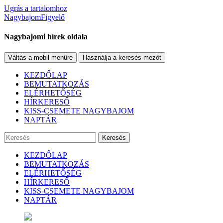
Ugrás a tartalomhoz
NagybajomFigyelő
Nagybajomi hírek oldala
Váltás a mobil menüre
Használja a keresés mezőt
KEZDŐLAP
BEMUTATKOZÁS
ELÉRHETŐSÉG
HÍRKERESŐ
KISS-CSEMETE NAGYBAJOM
NAPTÁR
Keresés
KEZDŐLAP
BEMUTATKOZÁS
ELÉRHETŐSÉG
HÍRKERESŐ
KISS-CSEMETE NAGYBAJOM
NAPTÁR