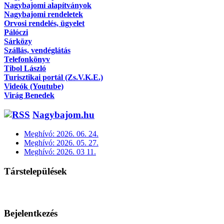
Nagybajomi alapítványok
Nagybajomi rendeletek
Orvosi rendelés, ügyelet
Pálóczi
Sárközy
Szállás, vendéglátás
Telefonkönyv
Tibol László
Turisztikai portál (Zs.V.K.E.)
Videók (Youtube)
Virág Benedek
Nagybajom.hu
Meghívó: 2026. 06. 24.
Meghívó: 2026. 05. 27.
Meghívó: 2026. 03 11.
Társtelepülések
Bejelentkezés