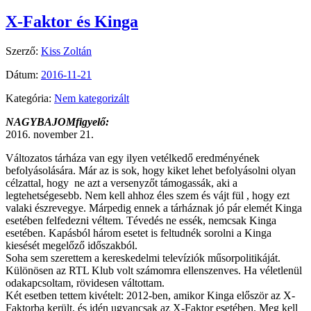
X-Faktor és Kinga
Szerző:
Kiss Zoltán
Dátum:
2016-11-21
Kategória:
Nem kategorizált
NAGYBAJOMfigyelő:
2016. november 21.
Változatos tárháza van egy ilyen vetélkedő eredményének
befolyásolására. Már az is sok, hogy kiket lehet befolyásolni olyan
célzattal, hogy ne azt a versenyzőt támogassák, aki a
legtehetségesebb. Nem kell ahhoz éles szem és vájt fül , hogy ezt
valaki észrevegye. Márpedig ennek a tárháznak jó pár elemét Kinga
esetében felfedezni véltem. Tévedés ne essék, nemcsak Kinga
esetében. Kapásból három esetet is feltudnék sorolni a Kinga
kiesését megelőző időszakból.
Soha sem szerettem a kereskedelmi televíziók műsorpolitikáját.
Különösen az RTL Klub volt számomra ellenszenves. Ha véletlenül
odakapcsoltam, rövidesen váltottam.
Két esetben tettem kivételt: 2012-ben, amikor Kinga először az X-
Faktorba került, és idén ugyancsak az X-Faktor esetében. Meg kell