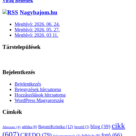
Virág Benedek
Nagybajom.hu
Meghívó: 2026. 06. 24.
Meghívó: 2026. 05. 27.
Meghívó: 2026. 03 11.
Társtelepülések
Bejelentkezés
Bejelentkezés
Bejegyzések hírcsatorna
Hozzászólások hírcsatorna
WordPress Magyarország
Címkék
cikk
blog
(39)
BajomiKrónika
(12)
atlétika
(6)
beszéd
(5)
Alternaiv
(4)
(607)
CREDO
(79)
fotó
(66)
felhívás
(8)
dokumentumok
(3)