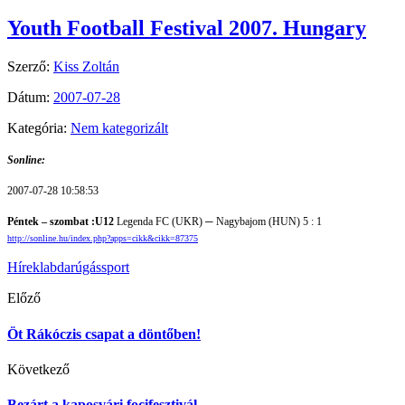
Youth Football Festival 2007. Hungary
Szerző:
Kiss Zoltán
Dátum:
2007-07-28
Kategória:
Nem kategorizált
Sonline:
2007-07-28 10:58:53
Péntek – szombat :
U12
Legenda FC (UKR)
─
Nagybajom (H
UN) 5 : 1
http://sonline.hu/index.php?apps=cikk&cikk=87375
Hírek
labdarúgás
sport
Előző
Öt Rákóczis csapat a döntőben!
Következő
Bezárt a kaposvári focifesztivál