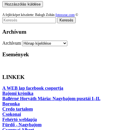
A fejlécképet készítette: Balogh Zoltán
fotossrac.com
©
Keresés
Archívum
Archívum
Események
LINKEK
A WEB lap facebook csoportja
Bajomi krónika
Ballérné Horváth Mária: Nagybajom pusztái I–II.
Boronka
Credo tartalom
Csokonai
Fehértó weblapja
Fürdő - Nagybajom
Gyergyai Albert