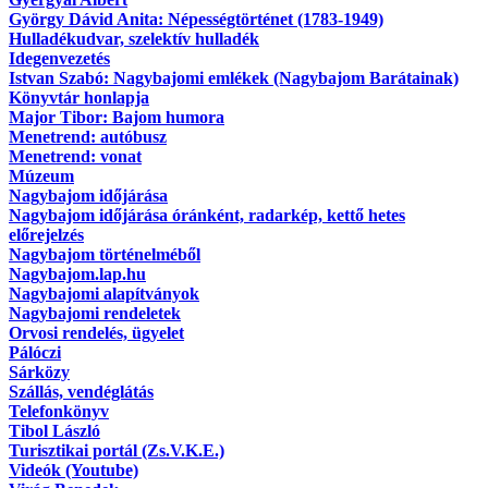
György Dávid Anita: Népességtörténet (1783-1949)
Hulladékudvar, szelektív hulladék
Idegenvezetés
Istvan Szabó: Nagybajomi emlékek (Nagybajom Barátainak)
Könyvtár honlapja
Major Tibor: Bajom humora
Menetrend: autóbusz
Menetrend: vonat
Múzeum
Nagybajom időjárása
Nagybajom időjárása óránként, radarkép, kettő hetes
előrejelzés
Nagybajom történelméből
Nagybajom.lap.hu
Nagybajomi alapítványok
Nagybajomi rendeletek
Orvosi rendelés, ügyelet
Pálóczi
Sárközy
Szállás, vendéglátás
Telefonkönyv
Tibol László
Turisztikai portál (Zs.V.K.E.)
Videók (Youtube)