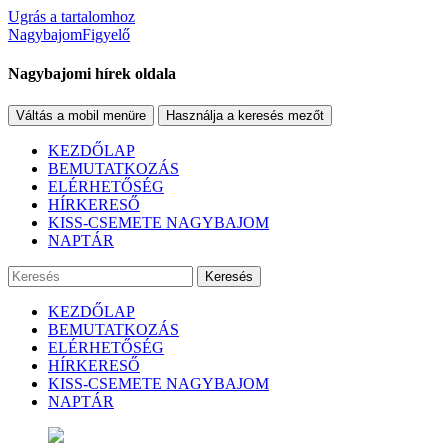
Ugrás a tartalomhoz
NagybajomFigyelő
Nagybajomi hírek oldala
Váltás a mobil menüre
Használja a keresés mezőt
KEZDŐLAP
BEMUTATKOZÁS
ELÉRHETŐSÉG
HÍRKERESŐ
KISS-CSEMETE NAGYBAJOM
NAPTÁR
Keresés
KEZDŐLAP
BEMUTATKOZÁS
ELÉRHETŐSÉG
HÍRKERESŐ
KISS-CSEMETE NAGYBAJOM
NAPTÁR