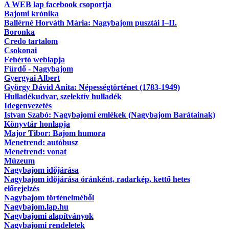
A WEB lap facebook csoportja
Bajomi krónika
Ballérné Horváth Mária: Nagybajom pusztái I–II.
Boronka
Credo tartalom
Csokonai
Fehértó weblapja
Fürdő - Nagybajom
Gyergyai Albert
György Dávid Anita: Népességtörténet (1783-1949)
Hulladékudvar, szelektív hulladék
Idegenvezetés
Istvan Szabó: Nagybajomi emlékek (Nagybajom Barátainak)
Könyvtár honlapja
Major Tibor: Bajom humora
Menetrend: autóbusz
Menetrend: vonat
Múzeum
Nagybajom időjárása
Nagybajom időjárása óránként, radarkép, kettő hetes
előrejelzés
Nagybajom történelméből
Nagybajom.lap.hu
Nagybajomi alapítványok
Nagybajomi rendeletek