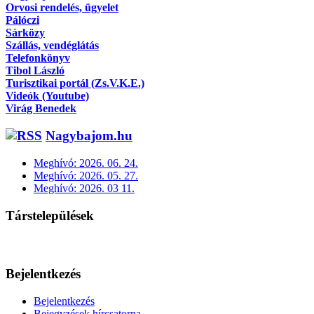
Orvosi rendelés, ügyelet
Pálóczi
Sárközy
Szállás, vendéglátás
Telefonkönyv
Tibol László
Turisztikai portál (Zs.V.K.E.)
Videók (Youtube)
Virág Benedek
Nagybajom.hu
Meghívó: 2026. 06. 24.
Meghívó: 2026. 05. 27.
Meghívó: 2026. 03 11.
Társtelepülések
Bejelentkezés
Bejelentkezés
Bejegyzések hírcsatorna