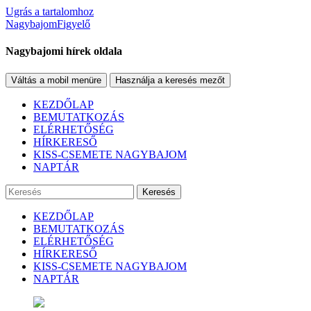
Ugrás a tartalomhoz
NagybajomFigyelő
Nagybajomi hírek oldala
Váltás a mobil menüre
Használja a keresés mezőt
KEZDŐLAP
BEMUTATKOZÁS
ELÉRHETŐSÉG
HÍRKERESŐ
KISS-CSEMETE NAGYBAJOM
NAPTÁR
Keresés
KEZDŐLAP
BEMUTATKOZÁS
ELÉRHETŐSÉG
HÍRKERESŐ
KISS-CSEMETE NAGYBAJOM
NAPTÁR