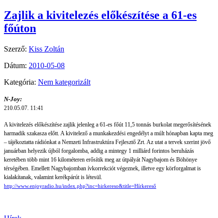
Zajlik a kivitelezés előkészítése a 61-es
főúton
Szerző:
Kiss Zoltán
Dátum:
2010-05-08
Kategória:
Nem kategorizált
N-Joy:
210.05.07. 11:41
A kivitelezés előkészítése zajlik jelenleg a 61-es főút 11,5 tonnás burkolat megerősítésének
harmadik szakasza előtt. A kivitelező a munkakezdési engedélyt a múlt hónapban kapta meg
– tájékoztatta rádiónkat a Nemzeti Infrastruktúra Fejlesztő Zrt. Az utat a tervek szerint jövő
januárban helyezik újból forgalomba, addig a mintegy 1 milliárd forintos beruházás
keretében több mint 16 kilométeren erősítik meg az útpályát Nagybajom és Böhönye
térségében. Emellett Nagybajomban ívkorrekciót végeznek, illetve egy körforgalmat is
kialakítanak, valamint kerékpárút is létesül.
http://www.enjoyradio.hu/index.php?inc=hirkereso&title=Hírkereső