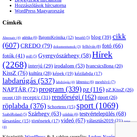
Hozzászólások hírcsatorna
WordPress Magyarország
Címkék
cikk
blog
(39)
BajomiKrónika
(12)
atlétika
(6)
beszéd
(5)
Alternaiv
(4)
(607)
CREDO
(79)
fotó
(66)
felhívás
(8)
dokumentumok
(3)
Hírek
Gyergyószárhegy
(58)
fotók
(41)
golf
(5)
(2268)
irodalom
(53)
interjú
(29)
IvancsicsIlona
(20)
KissZ
(76)
kultúra
(28)
képek
(19)
kézilabda
(17)
labdarúgás
(537)
lábtenisz
(6)
meghívó
(7)
labdrúgás
(4)
program
(339)
pz
(116)
NAPTÁR
(72)
pZ.KissZ
(26)
rendőrségi
(162)
recept/c
(31)
riport
(26)
recept
(10)
sport
(1069)
röplabda
(376)
Schortens
(15)
Szárhegy
(63)
testvértelepülés
(68)
SzabóRoland
(5)
színház
(6)
videó
(67)
választás2019
(21)
társastánc
(15)
történetek
(17)
zene
(4)
Köszönjük
WordPress
&
A sablon szerzője:
Anders Norén