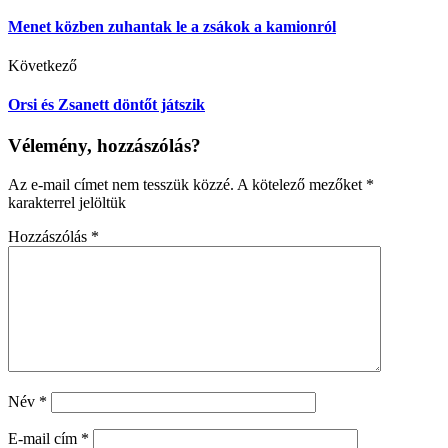
Menet közben zuhantak le a zsákok a kamionról
Következő
Orsi és Zsanett döntőt játszik
Vélemény, hozzászólás?
Az e-mail címet nem tesszük közzé.
A kötelező mezőket
*
karakterrel jelöltük
Hozzászólás
*
Név
*
E-mail cím
*