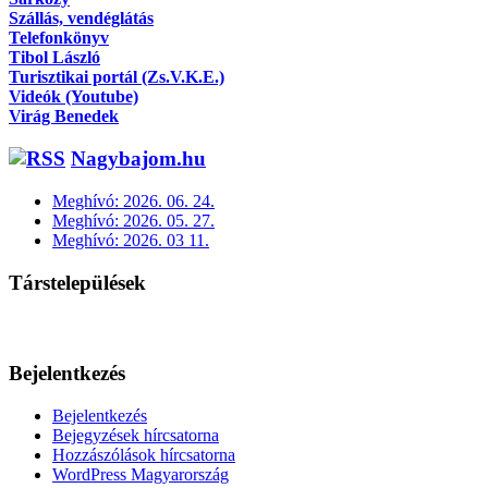
Szállás, vendéglátás
Telefonkönyv
Tibol László
Turisztikai portál (Zs.V.K.E.)
Videók (Youtube)
Virág Benedek
Nagybajom.hu
Meghívó: 2026. 06. 24.
Meghívó: 2026. 05. 27.
Meghívó: 2026. 03 11.
Társtelepülések
Bejelentkezés
Bejelentkezés
Bejegyzések hírcsatorna
Hozzászólások hírcsatorna
WordPress Magyarország