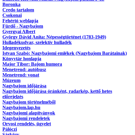
Boronka
Credo tartalom
Csokonai
Fehértó weblapja
Fürdő - Nagybajom
Gyergyai Albert
György Dávid Anita: Népességtörténet (1783-1949)
Hulladékudvar, szelektív hulladék
Idegenvezetés
Istvan Szabó: Nagybajomi emlékek (Nagybajom Barátainak)
Könyvtár honlapja
Major Tibor: Bajom humora
Menetrend: autóbusz
Menetrend: vonat
Múzeum
Nagybajom időjárása
Nagybajom időjárása óránként, radarkép, kettő hetes
előrejelzés
Nagybajom történelméből
Nagybajom.lap.hu
Nagybajomi alapítványok
Nagybajomi rendeletek
Orvosi rendelés, ügyelet
Pálóczi
Sárközy