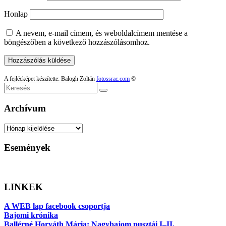
Honlap
A nevem, e-mail címem, és weboldalcímem mentése a
böngészőben a következő hozzászólásomhoz.
A fejlécképet készítette: Balogh Zoltán
fotossrac.com
©
Keresés
Archívum
Archívum
Események
LINKEK
A WEB lap facebook csoportja
Bajomi krónika
Ballérné Horváth Mária: Nagybajom pusztái I–II.