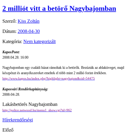
2 milliót vitt a betörő Nagybajomban
Szerző:
Kiss Zoltán
Dátum:
2008-04-30
Kategória:
Nem kategorizált
KaposPont:
2008.04.28. 16:00
Nagybajomban egy családi házat rámoltak ki a betörők. Bezúzták az ablaküveget, majd
készpénzt és aranyékszereket emeltek el több mint 2 millió forint értékben.
http://www.kapos.hu/index.php?highlight=nagybajom&cid=54475
Kaposvári Rendőrkapitányság:
2008-04-28.
Lakásbetörés Nagybajomban
http://police.netwood.hu/menu1_show.cgi?id=962
Hírek
rendőrségi
Előző