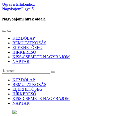
Ugrás a tartalomhoz
NagybajomFigyelő
Nagybajomi hírek oldala
Váltás
Használja
a
a
KEZDŐLAP
mobil
keresés
BEMUTATKOZÁS
menüre
mezőt
ELÉRHETŐSÉG
HÍRKERESŐ
KISS-CSEMETE NAGYBAJOM
NAPTÁR
Keresés
KEZDŐLAP
BEMUTATKOZÁS
ELÉRHETŐSÉG
HÍRKERESŐ
KISS-CSEMETE NAGYBAJOM
NAPTÁR