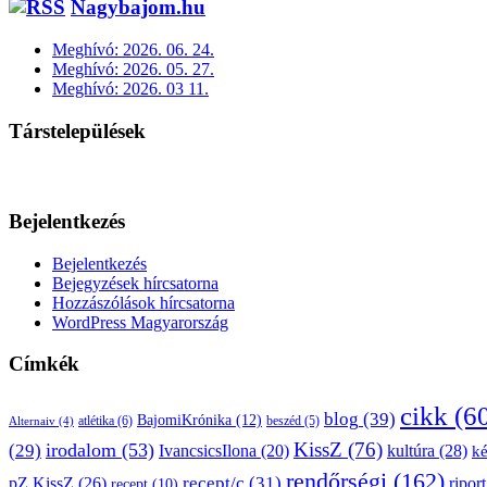
Nagybajom.hu
Meghívó: 2026. 06. 24.
Meghívó: 2026. 05. 27.
Meghívó: 2026. 03 11.
Társtelepülések
Bejelentkezés
Bejelentkezés
Bejegyzések hírcsatorna
Hozzászólások hírcsatorna
WordPress Magyarország
Címkék
cikk
(6
blog
(39)
BajomiKrónika
(12)
atlétika
(6)
beszéd
(5)
Alternaiv
(4)
KissZ
(76)
irodalom
(53)
(29)
kultúra
(28)
IvancsicsIlona
(20)
k
rendőrségi
(162)
pZ.KissZ
(26)
recept/c
(31)
riport
recept
(10)