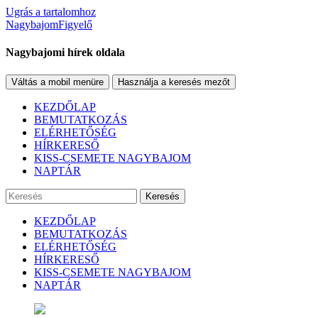
Ugrás a tartalomhoz
NagybajomFigyelő
Nagybajomi hírek oldala
Váltás a mobil menüre
Használja a keresés mezőt
KEZDŐLAP
BEMUTATKOZÁS
ELÉRHETŐSÉG
HÍRKERESŐ
KISS-CSEMETE NAGYBAJOM
NAPTÁR
Keresés
KEZDŐLAP
BEMUTATKOZÁS
ELÉRHETŐSÉG
HÍRKERESŐ
KISS-CSEMETE NAGYBAJOM
NAPTÁR