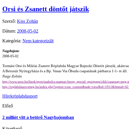
Orsi és Zsanett döntőt játszik
Szerző:
Kiss Zoltán
Dátum:
2008-05-02
Kategória:
Nem kategorizált
Nagybajom:
2008-05-02.
Tormási Orsi és Miklai Zsanett Röplabda Magyar Bajnoki Döntöt játszik, akárcsa
A Betonút Nyíregyháza és a Bp. Vasas Via Óbuda csapatának párharca 1-1- re áll.
Nagy Zoltán
http://www.szon.hu/hirek/sport/szabolcs-szatmar-bereg_special_sportpage/cikk/vasarnap
http://roplabdaszovetseg.hu/index.php?option=com_content&task=view&id=1911&Itemid=42
Hírek
röplabda
sport
Előző
2 milliót vitt a betörő Nagybajomban
Következő