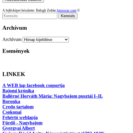
A fejlécképet készítette: Balogh Zoltán
fotossrac.com
©
Keresés
Archívum
Archívum
Események
LINKEK
A WEB lap facebook csoportja
Bajomi krónika
Ballérné Horváth Mária: Nagybajom pusztái I–II.
Boronka
Credo tartalom
Csokonai
Fehértó weblapja
Fürdő - Nagybajom
Gyergyai Albert