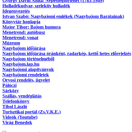
György Dávid Anita: Népességtörténet (1783-1949)
Hulladékudvar, szelektív hulladék
Idegenvezetés
Istvan Szabó: Nagybajomi emlékek (Nagybajom Barátainak)
Könyvtár honlapja
Major Tibor: Bajom humora
Menetrend: autóbusz
Menetrend: vonat
Múzeum
Nagybajom időjárása
Nagybajom időjárása óránként, radarkép, kettő hetes előrejelzés
Nagybajom történelméből
Nagybajom.lap.hu
Nagybajomi alapítványok
Nagybajomi rendeletek
Orvosi rendelés, ügyelet
Pálóczi
Sárközy
Szállás, vendéglátás
Telefonkönyv
Tibol László
Turisztikai portál (Zs.V.K.E.)
Videók (Youtube)
Virág Benedek