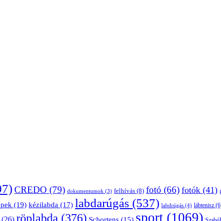
07)
CREDO
(79)
fotó
(66)
fotók
(41)
felhívás
(8)
dokumentumok
(3)
labdarúgás
(537)
épek
(19)
kézilabda
(17)
lábtenisz
(6
labdrúgás
(4)
sport
(1069)
röplabda
(376)
(26)
Schortens
(15)
Szabó