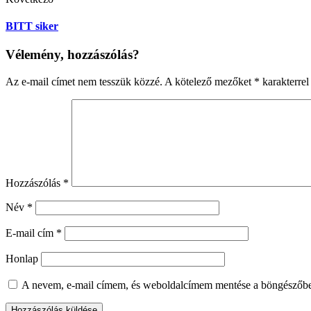
BITT siker
Vélemény, hozzászólás?
Az e-mail címet nem tesszük közzé.
A kötelező mezőket
*
karakterrel 
Hozzászólás
*
Név
*
E-mail cím
*
Honlap
A nevem, e-mail címem, és weboldalcímem mentése a böngészőb