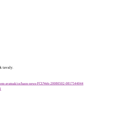
k tavaly.
-meg-nem-avatnak/cn/haon-news-FCUWeb-20080502-0817544044
1