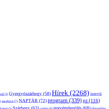
Hírek
(2268)
Gyergyószárhegy
(58)
interjú
golf
(5)
program
(339)
pz
(116)
NAPTÁR
(72)
)
meghívó
(7)
Szárhegy
(63)
testvértelepülés
(68)
társastánc
Roland
(5)
színház
(6)